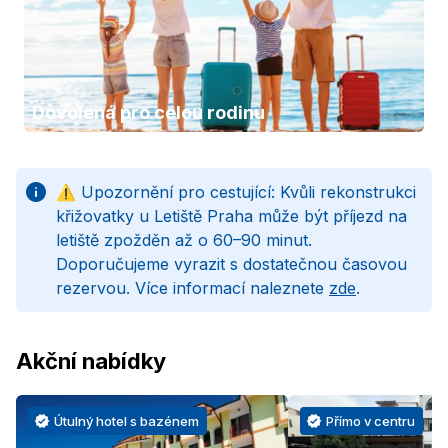
Dovolená pro celou rodinu
⚠️ Upozornění pro cestující: Kvůli rekonstrukci
křižovatky u Letiště Praha může být příjezd na
letiště zpožděn až o 60–90 minut.
Doporučujeme vyrazit s dostatečnou časovou
rezervou. Více informací naleznete
zde
.
Akční nabídky
Útulný hotel s bazénem
Přímo v centru