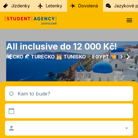
Jízdenky
Letenky
Dovolená
Jazykové p
All inclusive do 12 000 Kč!
ŘECKO 🌊TURECKO 🕌 TUNISKO🌴EGYPT 🐫
Kam to bude?