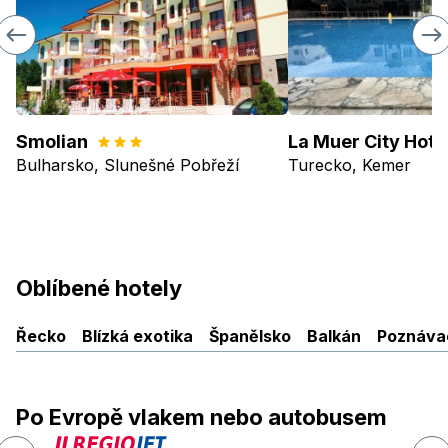
Smolian
Bulharsko, Slunešné Pobřeží
Turecko, Kemer
Oblíbené hotely
Řecko
Blízká exotika
Španělsko
Balkán
Poznávac
Po Evropě vlakem nebo autobusem