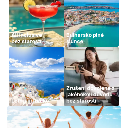
All inclusive           
Bulharsko plné 
bez starostí
slunce
Zrušení dovolené z 
jakéhokoli důvodu 
Letní ráj Řecko
bez starostí 