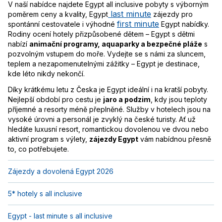
V naší nabídce najdete Egypt all inclusive pobyty s výborným
last minute
poměrem ceny a kvality, Egypt
zájezdy pro
first minute
spontánní cestovatele i výhodné
Egypt nabídky.
Rodiny ocení hotely přizpůsobené dětem – Egypt s dětmi
nabízí
animační programy, aquaparky a bezpečné pláže
s
pozvolným vstupem do moře. Vydejte se s námi za sluncem,
teplem a nezapomenutelnými zážitky – Egypt je destinace,
kde léto nikdy nekončí.
Díky krátkému letu z Česka je Egypt ideální i na kratší pobyty.
Nejlepší období pro cestu je
jaro a podzim
, kdy jsou teploty
příjemné a resorty méně přeplněné. Služby v hotelech jsou na
vysoké úrovni a personál je zvyklý na české turisty. Ať už
hledáte luxusní resort, romantickou dovolenou ve dvou nebo
aktivní program s výlety,
zájezdy Egypt
vám nabídnou přesně
to, co potřebujete.
Zájezdy a dovolená Egypt 2026
5* hotely s all inclusive
Egypt - last minute s all inclusive