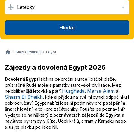
Letecky
Hledat
Atlas destinací
Egypt
Zájezdy a dovolená Egypt 2026
Dovolená Egypt
láká na celoroční slunce, písčité pláže,
průzračné Rudé moře a památky starověké civilizace. Mezi
Hurghada
Marsa Alam
nejoblíbenější letoviska patří
,
a
Sharm El Sheikh
, kde si přijdou na své milovníci odpočinku i
dobrodružství. Egypt nabízí ideální podmínky pro
potápění a
šnorchlování
, a to i pro začátečníky. Toužíte po poznávání?
Vydejte se na některý z
poznávacích zájezdů do Egypta
a
navštivte pyramidy v Gíze, Údolí králů, chrám v Karnaku nebo
si užijte plavbu po řece Nil.