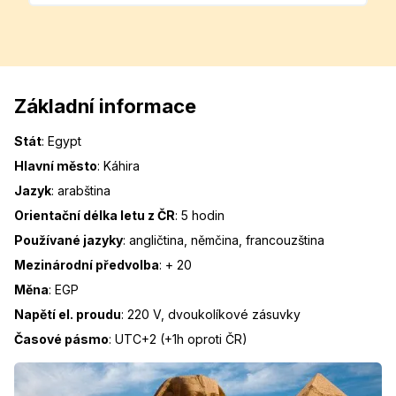
Základní informace
Stát
:
Egypt
Hlavní město
:
Káhira
Jazyk
:
arabština
Orientační délka letu z ČR
:
5 hodin
Používané jazyky
:
angličtina, němčina, francouzština
Mezinárodní předvolba
:
+ 20
Měna
:
EGP
Napětí el. proudu
:
220 V, dvoukolíkové zásuvky
Časové pásmo
:
UTC+2 (+1h oproti ČR)