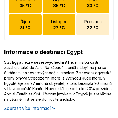
35
°C
36
°C
33
°C
Říjen
Listopad
Prosinec
31
°C
27
°C
22
°C
Informace o destinaci Egypt
Stát
Egypt leží v severovýchodní Africe
, malou částí
zasahuje také do Asie. Na západě hraničí s Libyí, na jihu se
Súdánem, na severovýchodě s Izraelem. Ze severu egyptské
břehy omývá Středozemní moře, z východu Rudé moře. V
Egyptě žije asi 97 milionů obyvatel, z toho bezmála 20 milionů
v hlavním městě Káhiře. Hlavou státu je od roku 2014 prezident
Abd al-Fattáh as-Sísí. Úředním jazykem v Egyptě je
arabština
,
na většině míst se ale domluvíte anglicky.
Zobrazit více informací