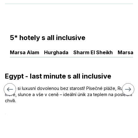
5* hotely s all inclusive
Marsa Alam
Hurghada
Sharm El Sheikh
Marsa 
Egypt - last minute s all inclusive
Užijte si luxusní dovolenou bez starostí! Písečné pláže, Rudé
moře, slunce a vše v ceně – ideální únik za teplem na poslední
chvíli.