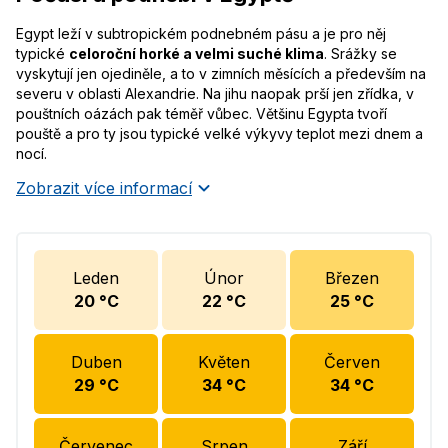
Egypt leží v subtropickém podnebném pásu a je pro něj
typické
celoroční horké a velmi suché klima
. Srážky se
vyskytují jen ojediněle, a to v zimních měsících a především na
severu v oblasti Alexandrie. Na jihu naopak prší jen zřídka, v
pouštních oázách pak téměř vůbec. Většinu Egypta tvoří
pouště a pro ty jsou typické velké výkyvy teplot mezi dnem a
nocí.
Zobrazit více informací
Leden
Únor
Březen
20
°C
22
°C
25
°C
Duben
Květen
Červen
29
°C
34
°C
34
°C
Červenec
Srpen
Září