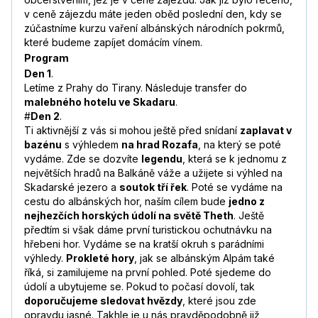
v ceně zájezdu máte jeden oběd poslední den, kdy se
zúčastníme kurzu vaření albánských národních pokrmů,
které budeme zapíjet domácím vínem.
Program
Den 1
.
Letíme z Prahy do Tirany. Následuje transfer do
malebného hotelu ve Skadaru
.
#
Den 2
.
Ti aktivnější z vás si mohou ještě před snídaní
zaplavat v
bazénu
s výhledem
na hrad Rozafa
, na který se poté
vydáme. Zde se dozvíte
legendu
, která se k jednomu z
největších hradů na Balkáně váže a užijete si výhled na
Skadarské jezero a
soutok tří řek
. Poté se vydáme na
cestu do albánských hor, naším cílem bude
jedno z
nejhezčích horských údolí na světě Theth
. Ještě
předtím si však dáme první turistickou ochutnávku na
hřebeni hor. Vydáme se na kratší okruh s parádními
výhledy.
Prokleté hory
, jak se albánským Alpám také
říká, si zamilujeme na první pohled. Poté sjedeme do
údolí a ubytujeme se. Pokud to počasí dovolí, tak
doporučujeme sledovat hvězdy
, které jsou zde
opravdu jasné. Takhle je u nás pravděpodobně již