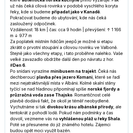
už nás čeká cílová rovinka v podobě vyschlého koryta
řeky, kde si budeme
připadat jako v Kanadě
.
Pokračovat budeme do ubytování, kde nás čeká
zasloužený odpočinek.
Vzdálenost: 18 km | čas: cca 9 hodin | převýšení: ↑ 1 166
m ↓ 977 m
Za poplatek místním řidičům jeepů je možné si etapu
zkrátit o prvotní stoupání a cílovou rovinku ve Valboně.
Stejně jako všechny etapy, i tato proběhne nalehko. Vaše
velké zavazadlo obdržíte další den po návratu z hor.
#
Den 6
.
Po snídani vyrazíme
minibusem na trajekt
. Čeká nás
dechberoucí
plavba přes jezero Komani
, které se řadí
mezi nejatraktivnější místa v Albánii. Kolmé skalní stěny
tyčící se nad hladinou připomínají spíše
norské fjordy
a
průzračná voda zase Thajsko
. Romantičnost celé
plavbě dodává fakt, že okolí je téměř neobydlené.
Vychutnáme si tak
divokou krásu albánské přírody
, ale
tentokrát z pohodlí lodě. Pokud nám podmínky a čas
dovolí, vezmeme vás na
vyhlášenou pláž u řeky Shala
.
Poté se přesuneme do již známého hotelu. Zájemci
budou opět moci využít bazén.