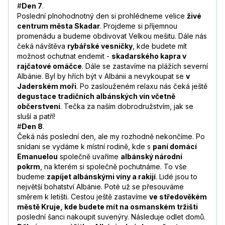
#
Den 7
.
Poslední plnohodnotný den si prohlédneme velice
živé
centrum města Skadar
. Projdeme si příjemnou
promenádu a budeme obdivovat Velkou mešitu. Dále nás
čeká návštěva
rybářské vesničky
, kde budete mít
možnost ochutnat endemit -
skadarského kapra v
rajčatové omáčce
. Dále se zastavíme na plážích severní
Albánie. Byl by hřích být v Albánii a nevykoupat se
v
Jaderském moři
. Po zaslouženém relaxu nás čeká ještě
degustace tradičních albánských vín včetně
občerstvení
. Tečka za naším dobrodružstvím, jak se
sluší a patří!
#
Den 8
.
Čeká nás poslední den, ale my rozhodně nekončíme. Po
snídani se vydáme k místní rodině, kde s
paní domácí
Emanuelou
společně uvaříme
albánský národní
pokrm
, na kterém si společně pochutnáme. To vše
budeme
zapíjet albánskými víny a rakijí
. Lidé jsou to
největší bohatství Albánie. Poté už se přesouváme
směrem k letišti. Cestou ještě zastavíme
ve středověkém
městě Kruje, kde budete mít na osmanském tržišti
poslední šanci nakoupit suvenýry. Následuje odlet domů.