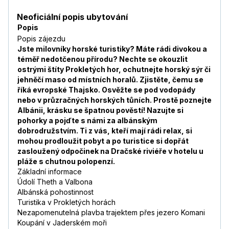
Neoficiální popis ubytování
Popis
Popis zájezdu
Jste milovníky horské turistiky? Máte rádi divokou a
téměř nedotčenou přírodu? Nechte se okouzlit
ostrými štíty Prokletých hor, ochutnejte horský sýr či
jehněčí maso od místních horalů. Zjistěte, čemu se
říká evropské Thajsko. Osvěžte se pod vodopády
nebo v průzračných horských tůních. Prostě poznejte
Albánii, krásku se špatnou pověstí! Nazujte si
pohorky a pojďte s námi za albánským
dobrodružstvím. Ti z vás, kteří mají rádi relax, si
mohou prodloužit pobyt a po turistice si dopřát
zasloužený odpočinek na Dračské riviéře v hotelu u
pláže s chutnou polopenzí.
Základní informace
Údolí Theth a Valbona
Albánská pohostinnost
Turistika v Prokletých horách
Nezapomenutelná plavba trajektem přes jezero Komani
Koupání v Jaderském moři