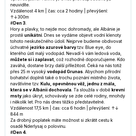
neuvidíte.
Vzdálenost 4 km | čas: cca 2 hodiny | převýšení:
↑↓300m
#
Den 3
.
Hory a plavky, to nejde moc dohromady, ale Albánie je
prostě
unikátní
. Dnes se vydáme objevit vodní klenoty
tohoto neskutečného údolí. Nejprve budeme obdivovat
úchvatné
jezírko azurové barvy
tzv. Blue eye, do
kterého ústí malý vodopád. Nevadí-li vám ledová voda,
můžete si i zaplavat
, což rozhodně doporučujeme. Kdo
zaváhá, dostane brzy další příležitost. Čeká na nás totiž
přes 25 m vysoký
vodopád Grunas
. Abychom přírodní
bohatství doplnili také o trochu poznání místního života,
navštívíme tzv.
Kulu, opevněnou věž, jednu z mála,
která se v Albánii dochovala
. Ta sloužila v době
krevní
msty
jako úkryt, schovávaly se zde celé rodiny, mnohdy
i několik let. Pro nás dnes těžko představitelné.
Vzdálenost 17,5 km | čas: cca 6 hodin | převýšení: ↑↓
844 m
Za drobný poplatek máte možnost si zkrátit cestu k
osadě Nderlysaj o polovinu.
#
Den 4
.