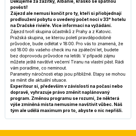
Děkujeme za zážitky, Albánie, krásko se špatnou
pověstí!
Zájezd ale nemusí končit pro ty, kteří si přiobjednají
prodloužení pobytu o uvedený počet nocí v 33* hotelu
na Dračské riviéře. Více informací na vyžádání.
Zájezd tvoří skupina účastníků z Prahy a z Katovic.
Pražská skupina, se kterou poletí pravděpodobně
průvodce, bude odlétat v 18:00. Pro vás to znamená, že
od 18:00 do vašeho check inu na zpáteční let, budete
bez doprovodu průvodce na letišti. V případě zájmu
můžete ještě navštívit večerní Tiranu na vlastní pěst. Rádi
vám poradíme, co neminout.
Parametry náročnosti etap jsou přibližné. Etapy se mohou
se měnit dle aktuální situace.
Experitour si, především v závislosti na počasí nebo
dopravě, vyhrazuje právo změnit naplánovaný
program. Změnou programu se rozumí, že některá
výše zmíněná místa nemusíme navštívit vůbec. Náš
tým ale udělá maximum pro to, abyste o nic nepřišli.