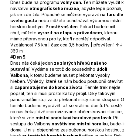
Dnes bude na programu
volný den
. Ten můžete využít k
návštěvě
etnografického muzea
, abyste lépe poznali,
jak se zde žilo. Případně se můžete vypravit
na túru dle
svého gusta
nebo můžete ochutnávat výbornou místní
horskou kuchyni.
Prostě váš den
. Pokud budete mít
chuť, můžete
vyrazit na etapu s průvodcem
, kterou
máme připravenou pro ty, kteří nechtějí odpočívat.
Vzdálenost 7,5 km | čas: cca 3,5 hodiny | převýšení: ↑↓
360 m
#
Den 5
.
Dnes nás čeká jeden
ze zlatých hřebů našeho
putování
. Vydáme se totiž do sousedního
údolí
Valbona
, k tomu budeme muset překonat vysoký
hřeben. Výhledy, které se nám budou postupně otevírat
si
zapamatujeme do konce života
. Tenhle trek nejde
popsat, ten si musí prostě každý projít. Díky takovým
panoramatům stojí za to překonat místy strmé stoupání. O
tomhle budeme vyprávět, až se vrátíme domů. Po cestě
na nás čekají dvě improvizované občerstvovací stanice,
které si zde
místní podnikaví horalové postavili
. Při
sestupu do Valbony
navštívíme místní horalku
, bude-li
doma. U ní si objednáme zaslouženou horskou hostinu, z
které
autentická horská kuchyně
přímo vyzařuje. Pak