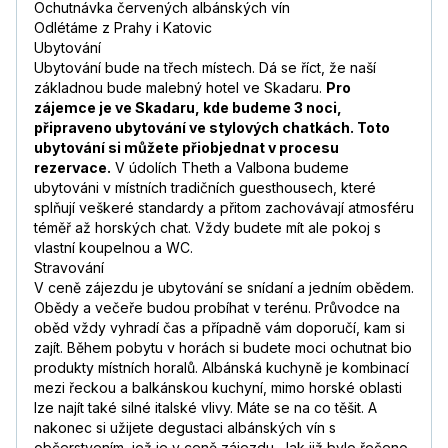
Ochutnávka červených albánských vín
Odlétáme z Prahy i Katovic
Ubytování
Ubytování bude na třech místech. Dá se říct, že naší
základnou bude malebný hotel ve Skadaru.
Pro
zájemce je ve Skadaru, kde budeme 3 noci,
připraveno ubytování ve stylových chatkách. Toto
ubytování si můžete přiobjednat v procesu
rezervace.
V údolích Theth a Valbona budeme
ubytováni v místních tradičních guesthousech, které
splňují veškeré standardy a přitom zachovávají atmosféru
téměř až horských chat. Vždy budete mít ale pokoj s
vlastní koupelnou a WC.
Stravování
V ceně zájezdu je ubytování se snídaní a jedním obědem.
Obědy a večeře budou probíhat v terénu. Průvodce na
oběd vždy vyhradí čas a případně vám doporučí, kam si
zajít. Během pobytu v horách si budete moci ochutnat bio
produkty místních horalů. Albánská kuchyně je kombinací
mezi řeckou a balkánskou kuchyní, mimo horské oblasti
lze najít také silné italské vlivy. Máte se na co těšit. A
nakonec si užijete degustaci albánských vín s
občerstvením, jež je v ceně zájezdu. Jak již bylo řečeno,