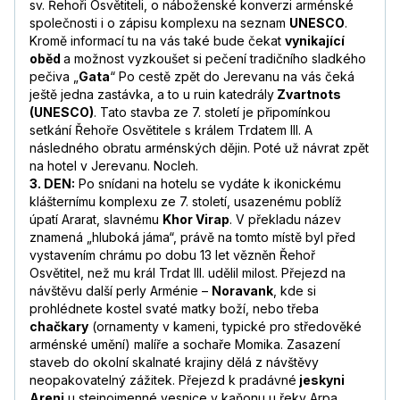
sv. Řehoři Osvětiteli, o náboženské konverzi arménské
společnosti i o zápisu komplexu na seznam
UNESCO
.
Kromě informací tu na vás také bude čekat
vynikající
oběd
a možnost vyzkoušet si pečení tradičního sladkého
pečiva „
Gata
“ Po cestě zpět do Jerevanu na vás čeká
ještě jedna zastávka, a to u ruin katedrály
Zvartnots
(UNESCO)
. Tato stavba ze 7. století je připomínkou
setkání Řehoře Osvětitele s králem Trdatem III. A
následného obratu arménských dějin. Poté už návrat zpět
na hotel v Jerevanu. Nocleh.
3. DEN:
Po snídani na hotelu se vydáte k ikonickému
klášternímu komplexu ze 7. století, usazenému poblíž
úpatí Ararat, slavnému
Khor Virap
. V překladu název
znamená „hluboká jáma“, právě na tomto místě byl před
vystavením chrámu po dobu 13 let vězněn Řehoř
Osvětitel, než mu král Trdat III. udělil milost. Přejezd na
návštěvu další perly Arménie –
Noravank
, kde si
prohlédnete kostel svaté matky boží, nebo třeba
chačkary
(ornamenty v kameni, typické pro středověké
arménské umění) malíře a sochaře Momika. Zasazení
staveb do okolní skalnaté krajiny dělá z návštěvy
neopakovatelný zážitek. Přejezd k pradávné
jeskyni
Areni
u stejnojmenné vesnice v kaňonu u řeky Arpa.