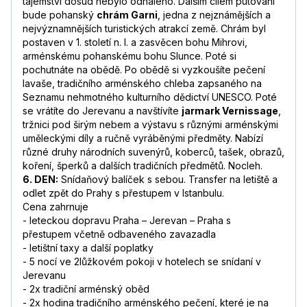
tajemství dosud nebylo odhaleno. Dalším cílem putování
bude pohanský
chrám Garni
, jedna z nejznámějších a
nejvýznamnějších turistických atrakcí země. Chrám byl
postaven v 1. století n. l. a zasvěcen bohu Mihrovi,
arménskému pohanskému bohu Slunce. Poté si
pochutnáte na obědě. Po obědě si vyzkoušíte pečení
lavaše, tradičního arménského chleba zapsaného na
Seznamu nehmotného kulturního dědictví UNESCO. Poté
se vrátíte do Jerevanu a navštívíte
jarmark Vernissage
,
tržnici pod širým nebem a výstavu s různými arménskými
uměleckými díly a ručně vyráběnými předměty. Nabízí
různé druhy národních suvenýrů, koberců, tašek, obrazů,
koření, šperků a dalších tradičních předmětů. Nocleh.
6. DEN:
Snídaňový balíček s sebou. Transfer na letiště a
odlet zpět do Prahy s přestupem v Istanbulu.
Cena zahrnuje
- leteckou dopravu Praha – Jerevan – Praha s
přestupem včetně odbaveného zavazadla
- letištní taxy a další poplatky
- 5 nocí ve 2lůžkovém pokoji v hotelech se snídaní v
Jerevanu
- 2x tradiční arménský oběd
- 2x hodina tradičního arménského pečení, které je na