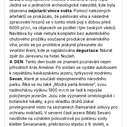
Jedná se o jedinečné archeologické naleziště, kde byla
objevena
nejstarší vinice světa
. Pomocí nalezených
artefaktů se prokázalo, že pěstování vína a následné
zpracování hroznů se v tomto místě pojí s dobou před
6000 př.n.l., na objevech se podílel i tým českých vědců.
Návštěva by však nebyla kompletní bez autentického
chuťového prožitku současné produkce arménského
vína, proto se po prohlídce jeskyně přesunete do
vinařství Areni, kde je naplánována
degustace
. Návrat
zpět do Jerevanu na hotel. Nocleh.
4. DEN:
Tento den bude ve znamení poznávání nejen
přírodních krás Arménie. Po snídani se vydáte autobusem
k největšímu kavkazskému jezeru, tyrkysově modrému
Sevan
, které je součástí stejnojmenného národního
parku. Říká se mu také „Modrá perla Arménie“, svou
nadmořskou výškou 1900 m.n.m se řadí k nejvýše
položeným jezerům. Jsou zde významné ornitologické i
botanické lokality, a pro skladbu druhů získal
privilegované místo na seznamech Ramsarské úmluvy pro
ochranu mokřadů. V severní části jezera (Malý Sevan)
navštívíte na vzniklém poloostrově po poklesu vody
klášter Sevananank, překrásnou stavbu z 9. století, a