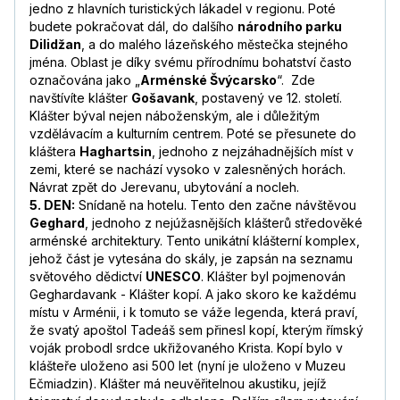
jedno z hlavních turistických lákadel v regionu. Poté
budete pokračovat dál, do dalšího
národního parku
Dilidžan
, a do malého lázeňského městečka stejného
jména. Oblast je díky svému přírodnímu bohatství často
označována jako „
Arménské Švýcarsko
“. Zde
navštívíte klášter
Gošavank
, postavený ve 12. století.
Klášter býval nejen náboženským, ale i důležitým
vzdělávacím a kulturním centrem. Poté se přesunete do
kláštera
Haghartsin
, jednoho z nejzáhadnějších míst v
zemi, které se nachází vysoko v zalesněných horách.
Návrat zpět do Jerevanu, ubytování a nocleh.
5. DEN:
Snídaně na hotelu. Tento den začne návštěvou
Geghard
, jednoho z nejúžasnějších klášterů středověké
arménské architektury. Tento unikátní klášterní komplex,
jehož část je vytesána do skály, je zapsán na seznamu
světového dědictví
UNESCO
. Klášter byl pojmenován
Geghardavank - Klášter kopí. A jako skoro ke každému
místu v Arménii, i k tomuto se váže legenda, která praví,
že svatý apoštol Tadeáš sem přinesl kopí, kterým římský
voják probodl srdce ukřižovaného Krista. Kopí bylo v
klášteře uloženo asi 500 let (nyní je uloženo v Muzeu
Ečmiadzin). Klášter má neuvěřitelnou akustiku, jejíž