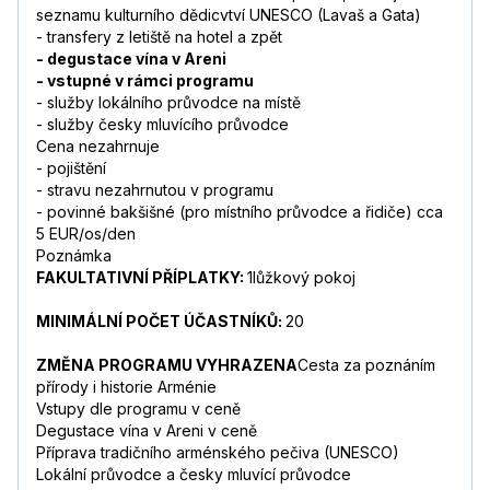
seznamu kulturního dědicvtví UNESCO (Lavaš a Gata)
- transfery z letiště na hotel a zpět
- degustace vína v Areni
- vstupné v rámci programu
- služby lokálního průvodce na místě
- služby česky mluvícího průvodce
Cena nezahrnuje
- pojištění
- stravu nezahrnutou v programu
- povinné bakšišné (pro místního průvodce a řidiče) cca
5 EUR/os/den
Poznámka
FAKULTATIVNÍ PŘÍPLATKY:
1lůžkový pokoj
MINIMÁLNÍ POČET ÚČASTNÍKŮ:
20
ZMĚNA PROGRAMU VYHRAZENA
Cesta za poznáním
přírody i historie Arménie
Vstupy dle programu v ceně
Degustace vína v Areni v ceně
Příprava tradičního arménského pečiva (UNESCO)
Lokální průvodce a česky mluvící průvodce