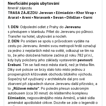
Neoficiální popis ubytování
Itinerář zájezdu
TRASA ZÁJEZDU: Jerevan • Ečmiadzin • Khor Virap •
Ararat • Areni • Noravank • Sevan • Dilidžan • Garni
1. DEN:
Odpolední odlet z Prahy do
Jerevanu
s přestupem v Istanbulu. Přílet do Jerevanu po půlnoci.
Transfer na hotel, ubytování a nocleh.
2. DEN:
Po snídani se spolu s průvodcem vydáte na
cestu po Jerevanu. Arméni svou metropoli hrdě označují
za jedno z nejstarších měst na světě, odkazují se tím na
to, že jeho doložená historie začíná již roku 782 př.n.l.,
kdy byly položeny jeho základy vystavením
pevnosti
Erebuni
. Tím se řadí mezi města starší, než je třeba Řím.
Díky své poloze se brzy stalo toto místo jednou z
prosperujících křižovatek obchodu blízkého východu.
Sopečný tuf využívaný v architektuře dal pro své
zbarvení při západech slunce Jerevanu další přízvisko, a
to
„Růžové město“
. Po poledni přesun soukromým
autobusem (cca 30 minut) do klášterního komplexu
Ečmiadzin
, nejposvátnějšího místa Arménů, a také sídla
arménské apoštolské církve. Dozvíte se zde o legendě o