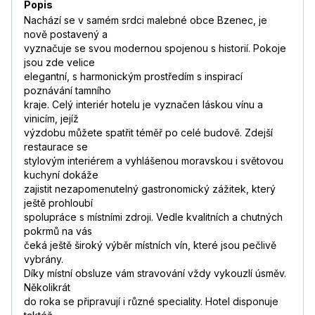
Popis
Nachází se v samém srdci malebné obce Bzenec, je
nově postavený a
vyznačuje se svou modernou spojenou s historií. Pokoje
jsou zde velice
elegantní, s harmonickým prostředím s inspirací
poznávání tamního
kraje. Celý interiér hotelu je vyznačen láskou vínu a
vinicím, jejíž
výzdobu můžete spatřit téměř po celé budově. Zdejší
restaurace se
stylovým interiérem a vyhlášenou moravskou i světovou
kuchyní dokáže
zajistit nezapomenutelný gastronomický zážitek, který
ještě prohloubí
spolupráce s místními zdroji. Vedle kvalitních a chutných
pokrmů na vás
čeká ještě široký výběr místních vín, které jsou pečlivě
vybrány.
Díky místní obsluze vám stravování vždy vykouzlí úsměv.
Několikrát
do roka se připravují i různé speciality. Hotel disponuje