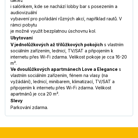
taktéž
i salónkem, kde se nachází lobby bar s posezením a
audiovizuální
vybavení pro pořádání různých akcí, například rautů. V
rámci pobytu
je možné využít bezplatnou úschovnu kol.
Ubytovaní
V jednolůžkových až třílůžkových pokojích
s vlastním
sociálním zařízením, lednicí, TV/SAT a připojením k
internetu přes Wi-Fi zdarma. Velikost pokoje je cca 16-20
m².
Ve dvoulůžkových apartmánech Love a Elegance
s
vlastním sociálním zařízením, fénem na vlasy (na
vyžádání), lednicí, minibarem, klimatizací, TV/SAT a
připojením k internetu přes Wi-Fi zdarma. Velikost
apartmánů je cca 20 m².
Slevy
Parkování zdarma.