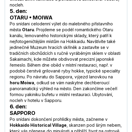
nocleh.
5. den:
OTARU • MOIWA
Po snídani celodenní výlet do malebného přístavního
města
Otaru
. Projdeme se podél romantického Otaru
kanálu, lemovaného historickými sklady, který patří k
nejfotogeničtějším místům na Hokkaidu. Navštívíte také
jedinečné Muzeum hracích skříněk a zastavíte se v
tradičních obchůdcích s ručně vyráběným sklem v oblasti
Sakaimachi, kde můžete obdivovat precizní japonské
řemeslo. Během dne oběd v místní restauraci, např. v
podobě čerstvě grilované ryby hokke, typické speciality
regionu. Po návratu do Sappora, výjezd lanovkou na
horu Moiwa
, odkud se vám naskytne dechberoucí
panoramatický výhled na město. Den zakončíme večeří
formou yakiniku bufetu v místní restauraci. Ubytování,
nocleh v hotelu v Sapporu.
6. den:
SAPPORO
Po snídani dokončení prohlídky města, začneme v
Hokkaido Historical Village
, skanzen pod širým nebem,
který vás přenese do minulosti a přiblíží život na ostrově