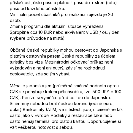
příslušnost, číslo pasu a platnost pasu do + sken (foto)
pasu od každého účastníka.
Minimální počet účastníků pro realizaci zájezdu je 20
osob.
Změna programu dle aktuální situace vyhrazena.
Spropitné cca 10 EUR nebo ekvivalent v USD / os. / den
(vybere průvodce na místě).
Občané České republiky mohou cestovat do Japonska s
platným cestovním pasem České republiky za účelem
turistiky bez víza. Mezinárodní očkovací průkaz není
vyžadován a není ani nutný, závisí na rozhodnutí
cestovatele, zda se jím vybaví.
Měna je japonský jen (průměrná směnná hodnota oproti
CZK se pohybuje kolem pětinásobku, tzn. 500 JPY = 100
CZK). Peníze si vyměňte před cestou do Japonska.
Směnárny nebudou brát českou korunu (jedině euro,
dolar) Bankomaty (ATM) ve městech jsou, nicméně ne tak
často jako v Evropě. Podniky a restaurace také moc
často nemají terminál pro platbu kartou. Doporučujeme si
vzít veškerou hotovost s sebou.