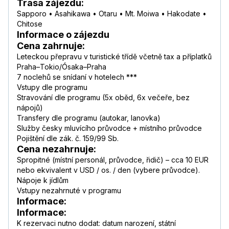
Trasa zájezdu:
Sapporo • Asahikawa • Otaru • Mt. Moiwa • Hakodate •
Chitose
Informace o zájezdu
Cena zahrnuje:
Leteckou přepravu v turistické třídě včetně tax a příplatků
Praha–Tokio/Ósaka–Praha
7 noclehů se snídaní v hotelech ***
Vstupy dle programu
Stravování dle programu (5x oběd, 6x večeře, bez
nápojů)
Transfery dle programu (autokar, lanovka)
Služby česky mluvícího průvodce + místního průvodce
Pojištění dle zák. č. 159/99 Sb.
Cena nezahrnuje:
Spropitné (místní personál, průvodce, řidič) – cca 10 EUR
nebo ekvivalent v USD / os. / den (vybere průvodce).
Nápoje k jídlům
Vstupy nezahrnuté v programu
Informace:
Informace:
K rezervaci nutno dodat: datum narození, státní