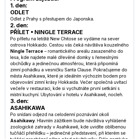
1. den:
ODLET
Odlet z Prahy s přestupem do Japonska.
2. den:
PŘÍLET • NINGLE TERRACE
Po příletu na letiště New Chitose se vydáme na sever
ostrova Hokkaido. Cestou vás čeká návštěva kouzelného
Ningle Terrace
– romantického areálu zasazeného do
lesa, kde najdete malé dřevěné domky s řemeslnými
obchůdky a jedinečnou atmosférou, která připomíná
zimní pohádku a vesničku Santa Clause. Pokračujeme do
města Asahikawa, které je ideálním výchozím bodem pro
objevování zimní krásy Hokkaida. Večer společná uvítací
večeře v restauraci, kde si vychutnáte první setkání s
místní kuchyní. Ubytování v hotelu v Asahikawě, nocleh.
3. den:
ASAHIKAWA
Po snídani odjezd na celodenní poznávání okolí
Asahikawy
. Hlavním zážitkem bude návštěva vyhlášené
zoologické zahrady v Asahikawě, kde uvidíte oblíbenou
tučňáčí přehlídku – jedinečné představení, při kterém se