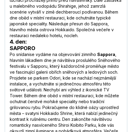
tučňáci procházejí přímo před návštěvníky. Dále zastávka
u malebného vodopádu Shirahige, jehož zamrzlá
scenérie vytváří v zimě dechberoucí podívanou. Během
dne oběd v místní restauraci, kde ochutnáte typické
japonské speciality. Následuje přesun do Sappora,
hlavního města ostrova Hokkaido. Společná večeře v
restauraci nedaleko hotelu, nocleh.
4. den:
SAPPORO
Po snídanise vydáme na objevování zimního
Sappora
,
hlavním lákadlem dne je návštěva proslulého Sněhového
festivalu v Sapporu, který každoročně proměňuje město
ve fascinující galerii obřích sněhových a ledových soch.
Projdete se parkem Odori, kde se nachází nejznámější
instalace, a vychutnáte si jedinečnou atmosféru této
světové události. Nechybí ani výhled z ikonické TV
Tower. Během dne oběd v místní restauraci, kde můžete
ochutnat čerstvé mořské speciality nebo tradiční
grilovanou rybu. Pokračujeme do klidné oázy uprostřed
města – svatyni Hokkaido Shrine, která nabízí jedinečný
kontrast k rušnému centru. Den zakončíte návštěvou
romanticky nasvíceného Shiroi Koibito Parku, kde vás
okouzlí zimní iluminace a pohádková atmosféra. Večeře,