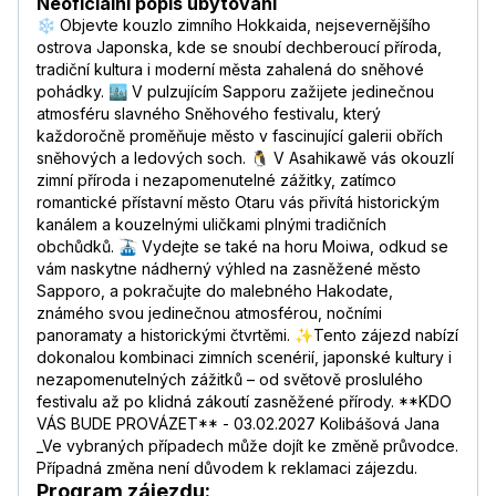
Neoficiální popis ubytování
❄️ Objevte kouzlo zimního Hokkaida, nejsevernějšího
ostrova Japonska, kde se snoubí dechberoucí příroda,
tradiční kultura i moderní města zahalená do sněhové
pohádky. 🏙️ V pulzujícím Sapporu zažijete jedinečnou
atmosféru slavného Sněhového festivalu, který
každoročně proměňuje město v fascinující galerii obřích
sněhových a ledových soch. 🐧 V Asahikawě vás okouzlí
zimní příroda i nezapomenutelné zážitky, zatímco
romantické přístavní město Otaru vás přivítá historickým
kanálem a kouzelnými uličkami plnými tradičních
obchůdků. 🚠 Vydejte se také na horu Moiwa, odkud se
vám naskytne nádherný výhled na zasněžené město
Sapporo, a pokračujte do malebného Hakodate,
známého svou jedinečnou atmosférou, nočními
panoramaty a historickými čtvrtěmi. ✨Tento zájezd nabízí
dokonalou kombinaci zimních scenérií, japonské kultury i
nezapomenutelných zážitků – od světově proslulého
festivalu až po klidná zákoutí zasněžené přírody. **KDO
VÁS BUDE PROVÁZET** - 03.02.2027 Kolibášová Jana
_Ve vybraných případech může dojít ke změně průvodce.
Případná změna není důvodem k reklamaci zájezdu.
Program zájezdu: