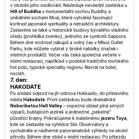
v období jeho osidlování. Následuje nevšední zastávka u
Hill of Buddha
s monumentální sochou Buddhy a
unikátními sochami Moai, které vytvářejí fascinující
kontrast japonské spirituality a netradiční architektury.
Zastavíme se také u historické budovy bývalého vládního
úřadu (prohlídka zvenku), jednoho ze symbolů Sappora.
Během dne možnost nákupů a volný čas v Mitsui Outlet
Parku, kde můžete vybírat z široké nabídky značek i
místních produktů. Večer vás čeká společná večeře v
místní restauraci, například v podobě tradičního mořského
hot potu, typické speciality regionu. Návrat na hotel,
nocleh.
7. den:
HAKODATE
Po snídani odjezd na jih ostrova Hokkaido, do přístavního
města
Hakodate
. První zastávkou bude dramatická
Noboribetsu Hell Valley
– sopečná oblast plná sirných
výparů, bublajících jezírek a jedinečné „pekelně“
působící krajiny. Pokračujeme k malebnému
jezeru Toya
,
kde se zastavíte na vyhlídce Silo Observatory a
vychutnáte si nádherné panoramatické výhledy na okolní
přírodu. Během dne oběd v místní restauraci. Po příjezdu