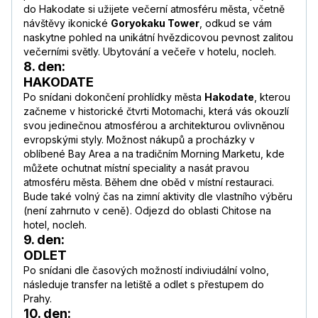
do Hakodate si užijete večerní atmosféru města, včetně
návštěvy ikonické
Goryokaku Tower
, odkud se vám
naskytne pohled na unikátní hvězdicovou pevnost zalitou
večerními světly. Ubytování a večeře v hotelu, nocleh.
8. den:
HAKODATE
Po snídani dokončení prohlídky města
Hakodate
, kterou
začneme v historické čtvrti Motomachi, která vás okouzlí
svou jedinečnou atmosférou a architekturou ovlivněnou
evropskými styly. Možnost nákupů a procházky v
oblíbené Bay Area a na tradičním Morning Marketu, kde
můžete ochutnat místní speciality a nasát pravou
atmosféru města. Během dne oběd v místní restauraci.
Bude také volný čas na zimní aktivity dle vlastního výběru
(není zahrnuto v ceně). Odjezd do oblasti Chitose na
hotel, nocleh.
9. den:
ODLET
Po snídani dle časových možností indiviudální volno,
následuje transfer na letiště a odlet s přestupem do
Prahy.
10. den: