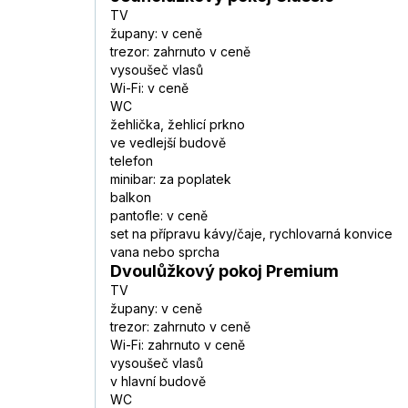
TV
župany: v ceně
trezor: zahrnuto v ceně
vysoušeč vlasů
Wi-Fi: v ceně
WC
žehlička, žehlicí prkno
ve vedlejší budově
telefon
minibar: za poplatek
balkon
pantofle: v ceně
set na přípravu kávy/čaje, rychlovarná konvice
vana nebo sprcha
Dvoulůžkový pokoj Premium
TV
župany: v ceně
trezor: zahrnuto v ceně
Wi-Fi: zahrnuto v ceně
vysoušeč vlasů
v hlavní budově
WC