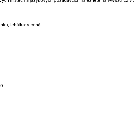
ových místech a jazykových požadavcích naleznete na www.tui.cz v
ntru, lehátka: v ceně
00