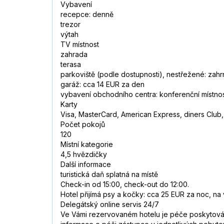
Vybavení
recepce: denně
trezor
výtah
TV místnost
zahrada
terasa
parkoviště (podle dostupnosti), nestřežené: zah
garáž: cca 14 EUR za den
vybavení obchodního centra: konferenční místnost
Karty
Visa, MasterCard, American Express, diners Club,
Počet pokojů
120
Místní kategorie
4,5 hvězdičky
Další informace
turistická daň splatná na místě
Check-in od 15:00, check-out do 12:00.
Hotel přijímá psy a kočky: cca 25 EUR za noc, na
Delegátský online servis 24/7
Ve Vámi rezervovaném hotelu je péče poskytována