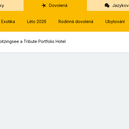
ky
Dovolená
Jazykov
Exotika
Léto 2026
Rodinná dovolená
Ubytování
itzingsee a Tribute Portfolio Hotel