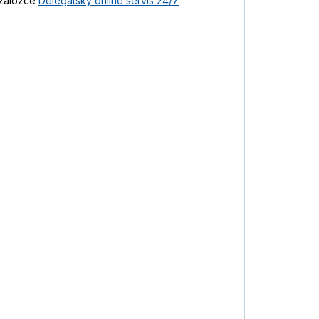
 záložce
Delegátský online servis 24/7