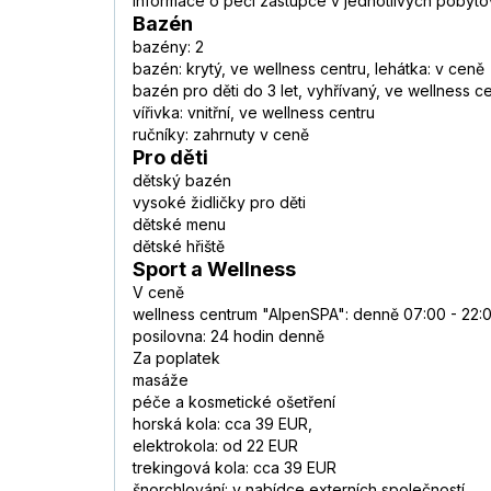
informace o péči zástupce v jednotlivých pobyt
Bazén
bazény: 2
bazén: krytý, ve wellness centru, lehátka: v ceně
bazén pro děti do 3 let, vyhřívaný, ve wellness ce
vířivka: vnitřní, ve wellness centru
ručníky: zahrnuty v ceně
Pro děti
dětský bazén
vysoké židličky pro děti
dětské menu
dětské hřiště
Sport a Wellness
V ceně
wellness centrum "AlpenSPA": denně 07:00 - 22:
posilovna: 24 hodin denně
Za poplatek
masáže
péče a kosmetické ošetření
horská kola: cca 39 EUR,
elektrokola: od 22 EUR
trekingová kola: cca 39 EUR
šnorchlování: v nabídce externích společností