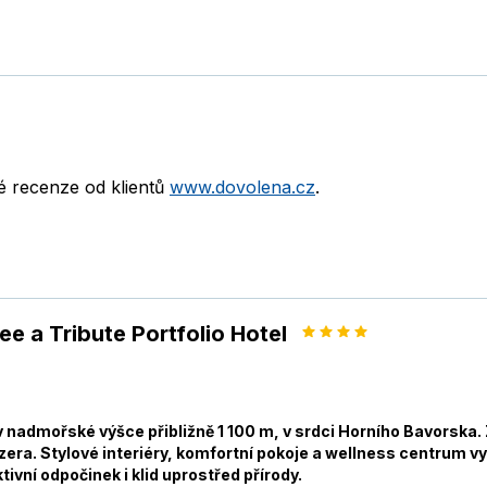
né recenze od klientů
www.dovolena.cz
.
e a Tribute Portfolio Hotel
 v nadmořské výšce přibližně 1 100 m, v srdci Horního Bavorsk
ezera. Stylové interiéry, komfortní pokoje a wellness centrum v
tivní odpočinek i klid uprostřed přírody.