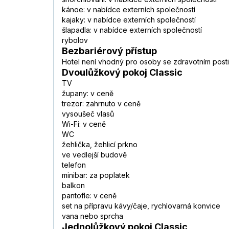
kánoe: v nabídce externích společností
kajaky: v nabídce externích společností
šlapadla: v nabídce externích společností
rybolov
Bezbariérový přístup
Hotel není vhodný pro osoby se zdravotním post
Dvoulůžkový pokoj Classic
TV
župany: v ceně
trezor: zahrnuto v ceně
vysoušeč vlasů
Wi-Fi: v ceně
WC
žehlička, žehlicí prkno
ve vedlejší budově
telefon
minibar: za poplatek
balkon
pantofle: v ceně
set na přípravu kávy/čaje, rychlovarná konvice
vana nebo sprcha
Jednolůžkový pokoj Classic