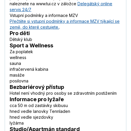
naleznete na www.tui.cz v záložce
Delegátský online
servis 24/7
Vstupní podmínky a informace MZV
Přečtěte si vstupní podmínky a informace MZV týkající se
země, do které cestujete.
.
Pro děti
Dětský klub
Sport a Wellness
Za poplatek
wellness
sauna
infračervená kabina
masáže
posilovna
Bezbariérový přístup
Hotel není vhodný pro osoby se zdravotním postižením
Informace pro lyžaře
cca 50 m od zastávky skibusu
hned vedle lanovky Tennladen
hned vedle sjezdovky
lyžárna
Studio/Apartmán standard