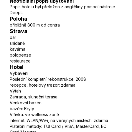
Neoficiální popis ubytování
Popis hotelu byl přeložen z angličtiny pomocí nástroje
DeepL
Poloha
přibližně 800 m od centra
Strava
bar
snídaně
kavárna
polopenze
restaurace
Hotel
Vybavení
Poslední kompletní rekonstrukce: 2008
recepce, hotelový trezor: zdarma
Výtah
Zahrada, sluneční terasa
Venkovní bazén
bazén: Krytý
Vířivka: ve wellness zóně
Internet: WLAN/WiFi, na veřejných místech: zdarma
Platební metody: TUI Card / VISA, MasterCard, EC