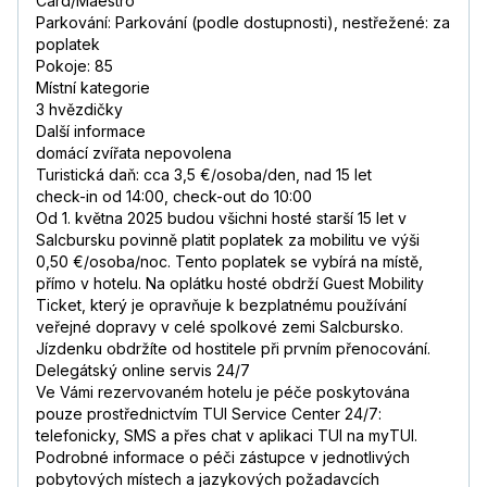
Card/Maestro
Parkování: Parkování (podle dostupnosti), nestřežené: za
poplatek
Pokoje: 85
Místní kategorie
3 hvězdičky
Další informace
domácí zvířata nepovolena
Turistická daň: cca 3,5 €/osoba/den, nad 15 let
check-in od 14:00, check-out do 10:00
Od 1. května 2025 budou všichni hosté starší 15 let v
Salcbursku povinně platit poplatek za mobilitu ve výši
0,50 €/osoba/noc. Tento poplatek se vybírá na místě,
přímo v hotelu. Na oplátku hosté obdrží Guest Mobility
Ticket, který je opravňuje k bezplatnému používání
veřejné dopravy v celé spolkové zemi Salcbursko.
Jízdenku obdržíte od hostitele při prvním přenocování.
Delegátský online servis 24/7
Ve Vámi rezervovaném hotelu je péče poskytována
pouze prostřednictvím TUI Service Center 24/7:
telefonicky, SMS a přes chat v aplikaci TUI na myTUI.
Podrobné informace o péči zástupce v jednotlivých
pobytových místech a jazykových požadavcích