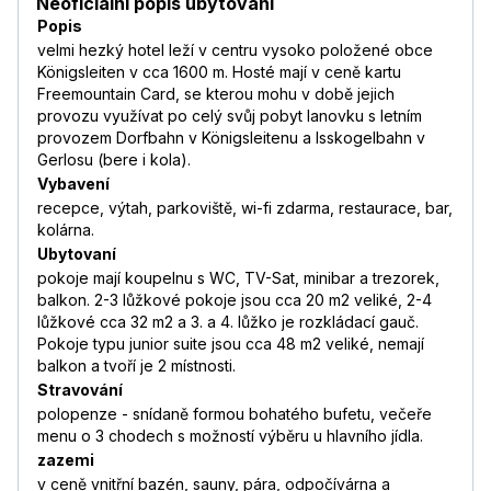
Neoficiální popis ubytování
Popis
velmi hezký hotel leží v centru vysoko položené obce
Königsleiten v cca 1600 m. Hosté mají v ceně kartu
Freemountain Card, se kterou mohu v době jejich
provozu využívat po celý svůj pobyt lanovku s letním
provozem Dorfbahn v Königsleitenu a Isskogelbahn v
Gerlosu (bere i kola).
Vybavení
recepce, výtah, parkoviště, wi-fi zdarma, restaurace, bar,
kolárna.
Ubytovaní
pokoje mají koupelnu s WC, TV-Sat, minibar a trezorek,
balkon. 2-3 lůžkové pokoje jsou cca 20 m2 veliké, 2-4
lůžkové cca 32 m2 a 3. a 4. lůžko je rozkládací gauč.
Pokoje typu junior suite jsou cca 48 m2 veliké, nemají
balkon a tvoří je 2 místnosti.
Stravování
polopenze - snídaně formou bohatého bufetu, večeře
menu o 3 chodech s možností výběru u hlavního jídla.
zazemi
v ceně vnitřní bazén, sauny, pára, odpočívárna a