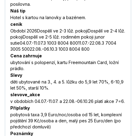
posilovna.
Náš tip
Hotel s kartou na lanovky a bazénem.
cenik
Období 2026Dospělí ve 2-3 lůž. pokojiDospělí ve 2-4 lůž.
pokojiDospělí ve 2-5 lůž. rodinném pokoji junor
sutie04.07.-11.07.3 1003 8004 80011.07.-22.08.3 7004
3005 50022.08.-06.10.3 1003 8004 800
Cena zahrnuje
ubytování s polopenzí, kartu Freemountain Card, ložní
prádlo.
Slevy
děti ubytované na 3., 4. a 5. lůžku do 5,9 let 70%, 6-10,9
let 50%, starší 10%.
slevove_akce
v obdobích 04.07.-11.07. a 22.08.-06.10.26 platí akce 7=6.
Příplatky
pobytová taxa 3,9 Euro/noc/osoba od 15 let, komplexní
pojištění 39 Kč/osoba a den, malý pes 25 Euro/den (po
předchozí domluvě)
Poznámky