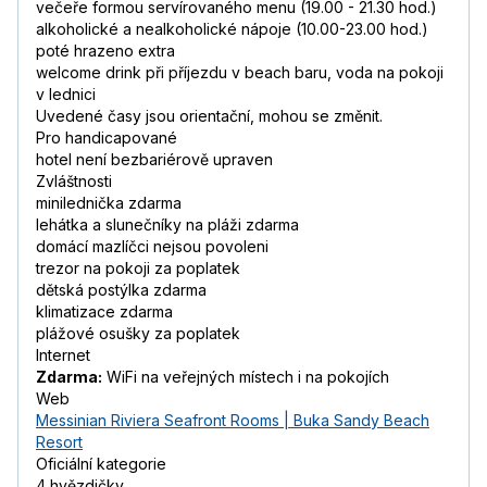
večeře formou servírovaného menu (19.00 - 21.30 hod.)
alkoholické a nealkoholické nápoje (10.00-23.00 hod.)
poté hrazeno extra
welcome drink při příjezdu v beach baru, voda na pokoji
v lednici
Uvedené časy jsou orientační, mohou se změnit.
Pro handicapované
hotel není bezbariérově upraven
Zvláštnosti
minilednička zdarma
lehátka a slunečníky na pláži zdarma
domácí mazlíčci nejsou povoleni
trezor na pokoji za poplatek
dětská postýlka zdarma
klimatizace zdarma
plážové osušky za poplatek
Internet
Zdarma:
WiFi na veřejných místech i na pokojích
Web
Messinian Riviera Seafront Rooms | Buka Sandy Beach
Resort
Oficiální kategorie
4 hvězdičky