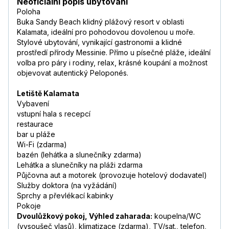
Neoficiální popis ubytování
Poloha
Buka Sandy Beach klidný plážový resort v oblasti
Kalamata, ideální pro pohodovou dovolenou u moře.
Stylové ubytování, vynikající gastronomii a klidné
prostředí přírody Messinie. Přímo u písečné pláže, ideální
volba pro páry i rodiny, relax, krásné koupání a možnost
objevovat autentický Peloponés.
Letiště Kalamata
Vybavení
vstupní hala s recepcí
restaurace
bar u pláže
Wi-Fi (zdarma)
bazén (lehátka a slunečníky zdarma)
Lehátka a slunečníky na pláži zdarma
Půjčovna aut a motorek (provozuje hotelový dodavatel)
Služby doktora (na vyžádání)
Sprchy a převlékací kabinky
Pokoje
Dvoulůžkový pokoj, Výhled zaharada:
koupelna/WC
(vysoušeč vlasů), klimatizace (zdarma), TV/sat., telefon,