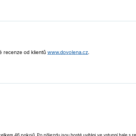
né recenze od klientů
www.dovolena.cz
.
elkem 46 pokojů. Po příjezdu jsou hosté uvítáni ve vstupní hale s re