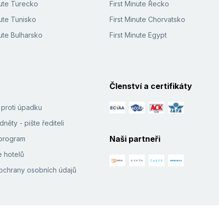
nute Turecko
First Minute Řecko
ute Tunisko
First Minute Chorvatsko
ute Bulharsko
First Minute Egypt
Členství a certifikáty
í proti úpadku
něty - pište řediteli
Naši partneři
e program
 hotelů
ochrany osobních údajů