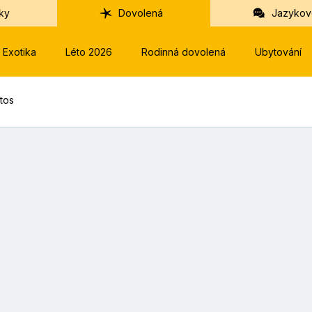
ky
Dovolená
Jazykov
Exotika
Léto 2026
Rodinná dovolená
Ubytování
ltos