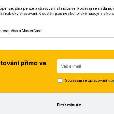
lopenze, plná penze a stravování all inclusive. Podávají se snídaně,
ální nabídky stravování. K dostání jsou nealkoholické nápoje a alkoh
press, Visa a MasterCard.
stování přímo ve
Váš e-mail
Souhlasím se zpracováním
o
First minute