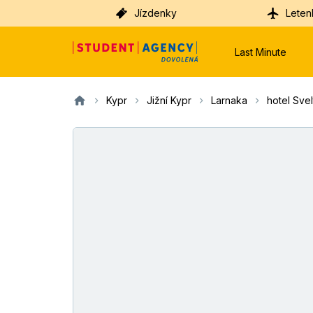
Jízdenky
Leten
Last Minute
Kypr
Jižní Kypr
Larnaka
hotel Sve