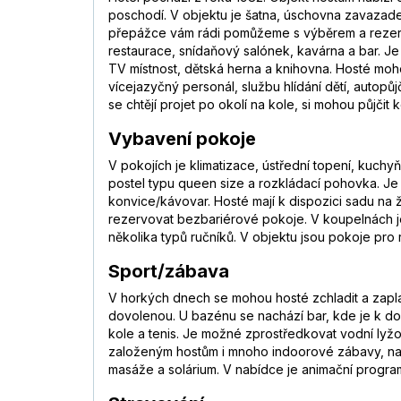
poschodí. V objektu je šatna, úschovna zavazadel
přepážce vám rádi pomůžeme s výběrem a rezervac
restaurace, snídaňový salónek, kavárna a bar. Je
TV místnost, dětská herna a knihovna. Hosté moh
vícejazyčný personál, službu hlídání dětí, autopůj
se chtějí projet po okolí na kole, si mohou půjčit
Vybavení pokoje
V pokojích je klimatizace, ústřední topení, kuch
postel typu queen size a rozkládací pohovka. Je m
konvice/kávovar. Hosté mají k dispozici sadu na ž
rezervovat bezbariérové pokoje. V koupelnách j
několika typů ručníků. V objektu jsou pokoje pro
Sport/zábava
V horkých dnech se mohou hosté zchladit a zapla
dovolenou. U bazénu se nachází bar, kde je k dos
kole a tenis. Je možné zprostředkovat vodní lyžov
založeným hostům i mnoho indoorové zábavy, napřík
masáže a solárium. V nabídce je animační program