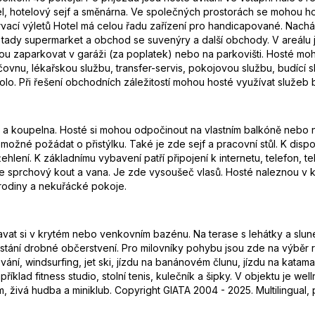
, hotelový sejf a směnárna. Ve společných prostorách se mohou host
í výletů Hotel má celou řadu zařízení pro handicapované. Nachází 
 tady supermarket a obchod se suvenýry a další obchody. V areálu 
ou zaparkovat v garáži (za poplatek) nebo na parkovišti. Hosté moh
čovnu, lékařskou službu, transfer-servis, pokojovou službu, budící sl
 kolo. Při řešení obchodních záležitostí mohou hosté využívat služeb b
yň a koupelna. Hosté si mohou odpočinout na vlastním balkóně nebo
ožné požádat o přistýlku. Také je zde sejf a pracovní stůl. K dispoz
ehlení. K základnímu vybavení patří připojení k internetu, telefon, t
e sprchový kout a vana. Je zde vysoušeč vlasů. Hosté naleznou v 
 rodiny a nekuřácké pokoje.
vat si v krytém nebo venkovním bazénu. Na terase s lehátky a slune
tání drobné občerstvení. Pro milovníky pohybu jsou zde na výběr rů
ání, windsurfing, jet ski, jízdu na banánovém člunu, jízdu na katam
lad fitness studio, stolní tenis, kulečník a šipky. V objektu je well
, živá hudba a miniklub. Copyright GIATA 2004 - 2025. Multilingual,