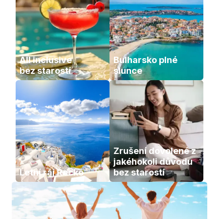
All inclusive           
Bulharsko plné 
bez starostí
slunce
Zrušení dovolené z 
jakéhokoli důvodu 
Letní ráj Řecko
bez starostí 