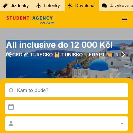
Jízdenky
Letenky
Dovolená
Jazykové p
All inclusive do 12 000 Kč!
ŘECKO 🌊TURECKO 🕌 TUNISKO🌴EGYPT 🐫
Kam to bude?