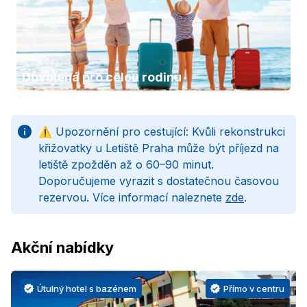
Dovolená pro celou rodinu
⚠️ Upozornění pro cestující: Kvůli rekonstrukci
křižovatky u Letiště Praha může být příjezd na
letiště zpožděn až o 60–90 minut.
Doporučujeme vyrazit s dostatečnou časovou
rezervou. Více informací naleznete
zde
.
Akční nabídky
Útulný hotel s bazénem
Přímo v centru