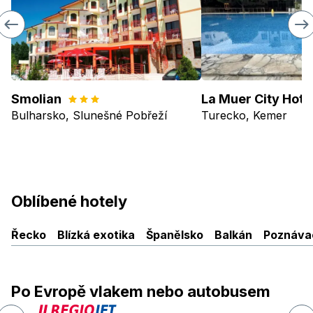
Smolian
Bulharsko, Slunešné Pobřeží
Turecko, Kemer
Oblíbené hotely
Řecko
Blízká exotika
Španělsko
Balkán
Poznávac
Po Evropě vlakem nebo autobusem