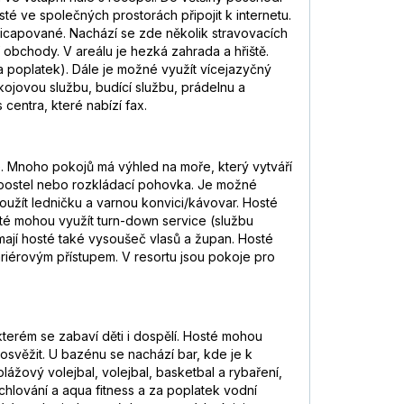
é ve společných prostorách připojit k internetu.
icapované. Nachází se zde několik stravovacích
 obchody. V areálu je hezká zahrada a hřiště.
 poplatek). Dále je možné využít vícejazyčný
kojovou službu, budící službu, prádelnu a
centra, které nabízí fax.
e. Mnoho pokojů má výhled na moře, který vytváří
 postel nebo rozkládací pohovka. Je možné
oužít ledničku a varnou konvici/kávovar. Hosté
Hosté mohou využít turn-down service (službu
mají hosté také vysoušeč vlasů a župan. Hosté
iérovým přístupem. V resortu jsou pokoje pro
terém se zabaví děti i dospělí. Hosté mohou
 osvěžit. U bazénu se nachází bar, kde je k
lážový volejbal, volejbal, basketbal a rybaření,
rchlování a aqua fitness a za poplatek vodní