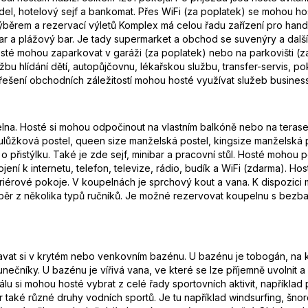
el, hotelový sejf a bankomat. Přes WiFi (za poplatek) se mohou host
ěrem a rezervací výletů Komplex má celou řadu zařízení pro hand
 bar a plážový bar. Je tady supermarket a obchod se suvenýry a další
sté mohou zaparkovat v garáži (za poplatek) nebo na parkovišti (za
u hlídání dětí, autopůjčovnu, lékařskou službu, transfer-servis, po
i řešení obchodních záležitostí mohou hosté využívat služeb business 
pelna. Hosté si mohou odpočinout na vlastním balkóně nebo na teras
oulůžková postel, queen size manželská postel, kingsize manželská
přistýlku. Také je zde sejf, minibar a pracovní stůl. Hosté mohou p
pojení k internetu, telefon, televize, rádio, budík a WiFi (zdarma). 
iérové pokoje. V koupelnách je sprchový kout a vana. K dispozici 
ěr z několika typů ručníků. Je možné rezervovat koupelnu s bezbar
vat si v krytém nebo venkovním bazénu. U bazénu je tobogán, na k
unečníky. U bazénu je vířivá vana, ve které se lze příjemně uvolnit a
 si mohou hosté vybrat z celé řady sportovních aktivit, například p
r také různé druhy vodních sportů. Je tu například windsurfing, šno