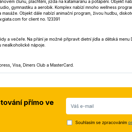
banánovém člunu, plachtění, jízda na katamaránu a potápění. Objekt na
s studio, gymnastiku a aerobik. Komplex nabízí mnoho wellness progr
 a masáže. Objekt dále nabízí animační program, živou hudbu, diskoté
giata.com for client no. 123391
dy a večeře. Na přání je možné připravit dietní jídla a dětská menu
u nealkoholické nápoje.
press, Visa, Diners Club a MasterCard.
stování přímo ve
Váš e-mail
Souhlasím se zpracováním
o