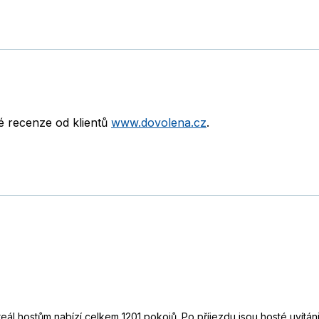
né recenze od klientů
www.dovolena.cz
.
eál hostům nabízí celkem 1201 pokojů. Po příjezdu jsou hosté uvítáni