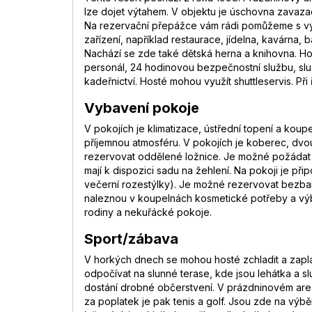
lze dojet výtahem. V objektu je úschovna zavazad
Na rezervační přepážce vám rádi pomůžeme s výb
zařízení, například restaurace, jídelna, kavárna,
Nachází se zde také dětská herna a knihovna. Ho
personál, 24 hodinovou bezpečnostní službu, služb
kadeřnictví. Hosté mohou využít shuttleservis. Př
Vybavení pokoje
V pokojích je klimatizace, ústřední topení a kou
příjemnou atmosféru. V pokojích je koberec, dv
rezervovat oddělené ložnice. Je možné požádat o 
mají k dispozici sadu na žehlení. Na pokoji je při
večerní rozestýlky). Je možné rezervovat bezbar
naleznou v koupelnách kosmetické potřeby a výb
rodiny a nekuřácké pokoje.
Sport/zábava
V horkých dnech se mohou hosté zchladit a zapla
odpočívat na slunné terase, kde jsou lehátka a sl
dostání drobné občerstvení. V prázdninovém areálu
za poplatek je pak tenis a golf. Jsou zde na výbě