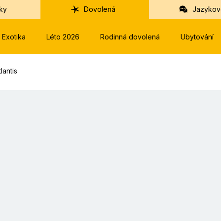
ky
Dovolená
Jazykov
Exotika
Léto 2026
Rodinná dovolená
Ubytování
lantis