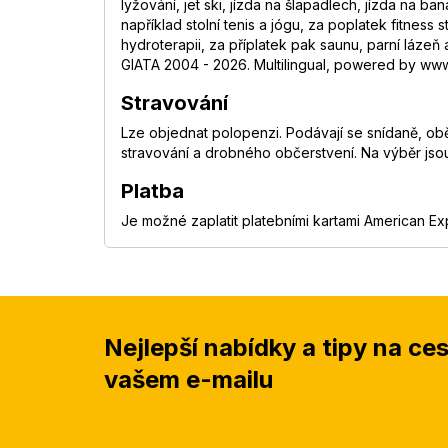
lyžování, jet ski, jízda na šlapadlech, jízda na 
například stolní tenis a jógu, za poplatek fitnes
hydroterapii, za příplatek pak saunu, parní lázeň
GIATA 2004 - 2026. Multilingual, powered by www.
Stravování
Lze objednat polopenzi. Podávají se snídaně, obě
stravování a drobného občerstvení. Na výběr jso
Platba
Je možné zaplatit platebními kartami American Ex
Nejlepší nabídky a tipy na ce
vašem e-mailu