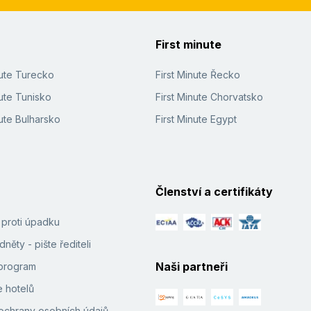
First minute
nute Turecko
First Minute Řecko
ute Tunisko
First Minute Chorvatsko
ute Bulharsko
First Minute Egypt
Členství a certifikáty
í proti úpadku
něty - pište řediteli
Naši partneři
e program
 hotelů
ochrany osobních údajů