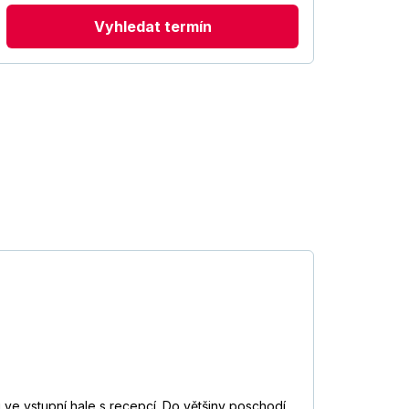
Vyhledat termín
 ve vstupní hale s recepcí. Do většiny poschodí