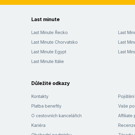
Last minute
Last Minute Řecko
Last Mi
Last Minute Chorvatsko
Last Min
Last Minute Egypt
Last Min
Last Minute Itálie
Důležité odkazy
Kontakty
Pojištěn
Platba benefity
Vaše pod
O cestovních kancelářích
Affiliat
Kariéra
Recenze
Obchodní podmínky
Zásady 