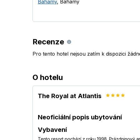
Bahamy
,
Bahamy
Recenze
Pro tento hotel nejsou zatím k dispozici žád
O hotelu
The Royal at Atlantis
Neoficiální popis ubytování
Vybavení
Tento resort pochází z roku 1998. Prázdninový ar