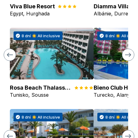
Viva Blue Resort
Diamma Villas
Egypt, Hurghada
Albánie, Durres
8 dní ☀ All inclusive
8 dní ☀ All inclu
Rosa Beach Thalasso & Spa
Bieno Club Hote
Tunisko, Sousse
Turecko, Alanya
8 dní ☀ All inclusive
8 dní ☀ All inclu