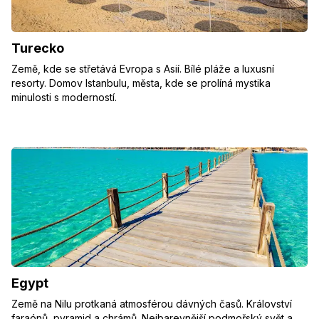
Turecko
Země, kde se střetává Evropa s Asií. Bílé pláže a luxusní
resorty. Domov Istanbulu, města, kde se prolíná mystika
minulosti s moderností.
Egypt
Země na Nilu protkaná atmosférou dávných časů. Království
faraónů, pyramid a chrámů. Nejbarevnější podmořský svět a