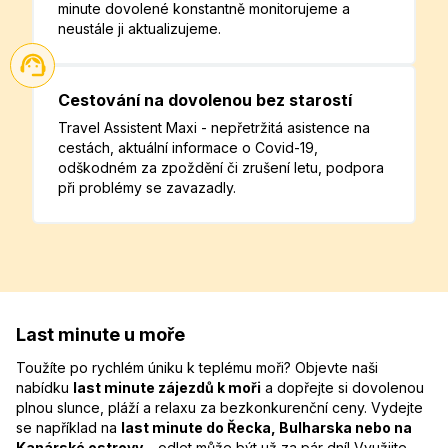
minute dovolené konstantně monitorujeme a
neustále ji aktualizujeme.
Cestování na dovolenou bez starostí
Travel Assistent Maxi - nepřetržitá asistence na
cestách, aktuální informace o Covid-19,
odškodném za zpoždění či zrušení letu, podpora
při problémy se zavazadly.
Last minute u moře
Toužíte po rychlém úniku k teplému moři? Objevte naši
nabídku
last minute zájezdů k moři
a dopřejte si dovolenou
plnou slunce, pláží a relaxu za bezkonkurenční ceny. Vydejte
se například na
last minute do Řecka, Bulharska nebo na
Kanárské ostrovy
– odlet může být už za pár dní! Využijte