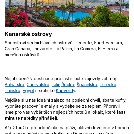
Kanárské ostrovy
Souostroví sedmi hlavních ostrovů, Tenerife, Fuerteventura,
Gran Canaria, Lanzarote, La Palma, La Gomera, El Hierro a
menších ostrůvků.
Nejoblíbenější destinace pro last minute zájezdy zahrnují
Bulharsko
,
Chorvatsko
,
Itálii
,
Řecko
,
Španělsko
,
Turecko
,
Tunisko
,
Egypt
i exotické
Kapverdy
.
Najděte si u nás ideální zájezd na poslední chvíli, sbalte kufry,
vypněte pracovní e-maily a vydejte se za teplem. Připravili
jsme pro vás výběr těch nejlepších hotelů a lokalit, které
last
minute nabídky přinášejí
.
Ať už toužíte po odpočinku na pláži, aktivní dovolené v horách
nebo poznávání nových kultur, na Dovolena.cz si vždy