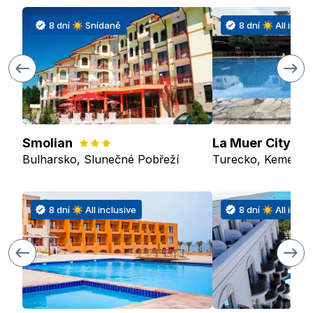
8 dní ☀ Snídaně
8 dní ☀ All inclu
Smolian
Bulharsko, Slunečné Pobřeží
Turecko, Kemer
8 dní ☀ All inclusive
8 dní ☀ All inclu