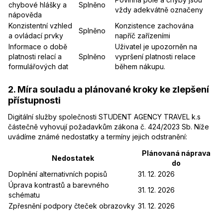
chybové hlášky a
Splněno
vždy adekvátně označeny
nápověda
Konzistentní vzhled
Konzistence zachována
Splněno
a ovládací prvky
napříč zařízeními
Informace o době
Uživatel je upozorněn na
platnosti relací a
Splněno
vypršení platnosti relace
formulářových dat
během nákupu.
2. Míra souladu a plánované kroky ke zlepšení
přístupnosti
Digitální služby společnosti STUDENT AGENCY TRAVEL k.s
částečně vyhovují požadavkům zákona č. 424/2023 Sb. Níže
uvádíme známé nedostatky a termíny jejich odstranění:
Plánovaná náprava
Nedostatek
do
Doplnění alternativních popisů
31. 12. 2026
Úprava kontrastů a barevného
31. 12. 2026
schématu
Zpřesnění podpory čteček obrazovky
31. 12. 2026