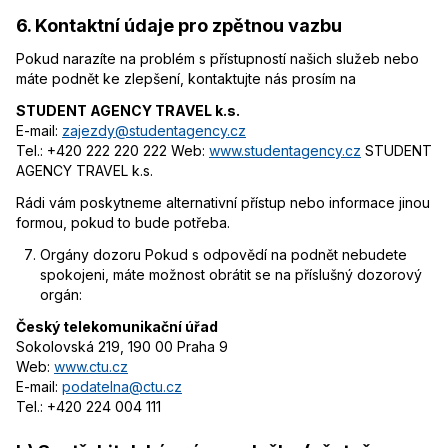
6. Kontaktní údaje pro zpětnou vazbu
Pokud narazíte na problém s přístupností našich služeb nebo
máte podnět ke zlepšení, kontaktujte nás prosím na
STUDENT AGENCY TRAVEL k.s.
E-mail:
zajezdy@studentagency.cz
Tel.: +420 222 220 222 Web:
www.studentagency.cz
STUDENT
AGENCY TRAVEL k.s.
Rádi vám poskytneme alternativní přístup nebo informace jinou
formou, pokud to bude potřeba.
Orgány dozoru Pokud s odpovědí na podnět nebudete
spokojeni, máte možnost obrátit se na příslušný dozorový
orgán:
Český telekomunikační úřad
Sokolovská 219, 190 00 Praha 9
Web:
www.ctu.cz
E-mail:
podatelna@ctu.cz
Tel.: +420 224 004 111