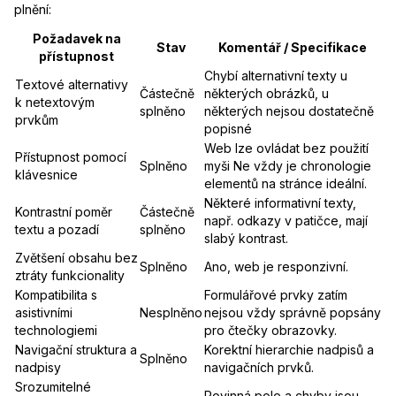
plnění:
Požadavek na
Stav
Komentář / Specifikace
přístupnost
Chybí alternativní texty u
Textové alternativy
Částečně
některých obrázků, u
k netextovým
splněno
některých nejsou dostatečně
prvkům
popisné
Web lze ovládat bez použití
Přístupnost pomocí
Splněno
myši Ne vždy je chronologie
klávesnice
elementů na stránce ideální.
Některé informativní texty,
Kontrastní poměr
Částečně
např. odkazy v patičce, mají
textu a pozadí
splněno
slabý kontrast.
Zvětšení obsahu bez
Splněno
Ano, web je responzivní.
ztráty funkcionality
Kompatibilita s
Formulářové prvky zatím
asistivními
Nesplněno
nejsou vždy správně popsány
technologiemi
pro čtečky obrazovky.
Navigační struktura a
Korektní hierarchie nadpisů a
Splněno
nadpisy
navigačních prvků.
Srozumitelné
Povinná pole a chyby jsou