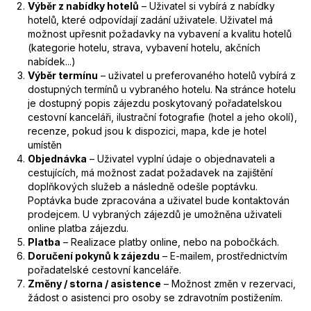
Výběr z nabídky hotelů
– Uživatel si vybírá z nabídky
hotelů, které odpovídají zadání uživatele. Uživatel má
možnost upřesnit požadavky na vybavení a kvalitu hotelů
(kategorie hotelu, strava, vybavení hotelu, akčních
nabídek...)
Výběr termínu
– uživatel u preferovaného hotelů vybírá z
dostupných termínů u vybraného hotelu. Na stránce hotelu
je dostupný popis zájezdu poskytovaný pořadatelskou
cestovní kanceláři, ilustrační fotografie (hotel a jeho okolí),
recenze, pokud jsou k dispozici, mapa, kde je hotel
umístěn
Objednávka
– Uživatel vyplní údaje o objednavateli a
cestujících, má možnost zadat požadavek na zajištění
doplňkových služeb a následně odešle poptávku.
Poptávka bude zpracována a uživatel bude kontaktován
prodejcem. U vybraných zájezdů je umožněna uživateli
online platba zájezdu.
Platba
– Realizace platby online, nebo na pobočkách.
Doručení pokynů k zájezdu
– E-mailem, prostřednictvím
pořadatelské cestovní kanceláře.
Změny / storna / asistence
– Možnost změn v rezervaci,
žádost o asistenci pro osoby se zdravotním postižením.