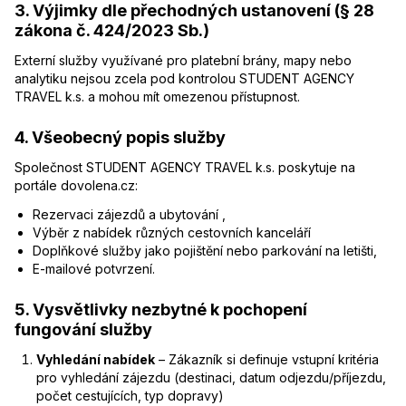
3. Výjimky dle přechodných ustanovení (§ 28
zákona č. 424/2023 Sb.)
Externí služby využívané pro platební brány, mapy nebo
analytiku nejsou zcela pod kontrolou STUDENT AGENCY
TRAVEL k.s. a mohou mít omezenou přístupnost.
4. Všeobecný popis služby
Společnost STUDENT AGENCY TRAVEL k.s. poskytuje na
portále dovolena.cz:
Rezervaci zájezdů a ubytování ,
Výběr z nabídek různých cestovních kanceláří
Doplňkové služby jako pojištění nebo parkování na letišti,
E-mailové potvrzení.
5. Vysvětlivky nezbytné k pochopení
fungování služby
Vyhledání nabídek
– Zákazník si definuje vstupní kritéria
pro vyhledání zájezdu (destinaci, datum odjezdu/příjezdu,
počet cestujících, typ dopravy)