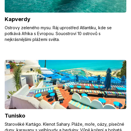
Kapverdy
Ostrovy zeleného mysu. Ráj uprostřed Atlantiku, kde se
potkává Afrika s Evropou. Souostroví 10 ostrovů s
nejkrásnějšími plážemi světa.
Tunisko
Starověké Kartágo. Klenot Sahary. Pláže, moře, oázy, písečné
duny, karavany s velbloudy a beduíny. Vůně koření a bohatá