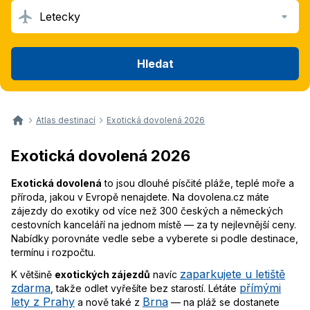
Letecky
Hledat
Atlas destinací
Exotická dovolená 2026
Exotická dovolená 2026
Exotická dovolená
to jsou dlouhé písčité pláže, teplé moře a
příroda, jakou v Evropě nenajdete. Na dovolena.cz máte
zájezdy do exotiky od více než 300 českých a německých
cestovních kanceláří na jednom místě — za ty nejlevnější ceny.
Nabídky porovnáte vedle sebe a vyberete si podle destinace,
termínu i rozpočtu.
zaparkujete u letiště
K většině
exotických zájezdů
navíc
zdarma
přímými
, takže odlet vyřešíte bez starostí. Létáte
lety z Prahy
Brna
a nově také z
— na pláž se dostanete