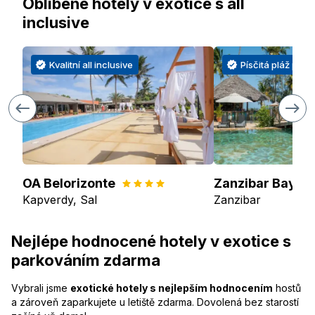
Oblíbené hotely v exotice s all
inclusive
Kvalitní all inclusive
Písčitá pláž přím
OA Belorizonte
Zanzibar Bay Re
Kapverdy, Sal
Zanzibar
Nejlépe hodnocené hotely v exotice s
parkováním zdarma
Vybrali jsme
exotické hotely s nejlepším hodnocením
hostů
a zároveň zaparkujete u letiště zdarma. Dovolená bez starostí