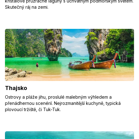
křišťálově průzračné laguny s úchvatným podmořským světem.
Skutečný ráj na zemi.
Thajsko
Ostrovy a pláže jihu, proslulé malebným výhledem a
přenádhernou scenérií. Nejrozmanitější kuchyně, typická
plovoucí tržiště, či Tuk-Tuk.