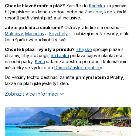
Chcete hlavně moře a pláž?
Zamiřte do
Karibiku
za jemným
bílým pískem a klidnou vodou, nebo na
Zanzibar
, kde k řadě
resortů patří vlastní pláž a all inclusive.
Jdete po klidu a soukromí?
Ostrovy v Indickém oceánu —
Maledivy
,
Mauricius
a
Seychely
— nabízejí menší resorty, málo
lidí a špičkový podmořský svět.
Chcete k pláži i výlety a přírodu?
Thajsko
spojuje pláže s
chrámy, trhy s džunglí,
Srí Lanka
přidává čajové plantáže a
národní parky,
Keňa
safari. Za pestrou přírodou i koloniálními
městečky se vydejte do
Dominikánské republiky
.
Do většiny těchto destinací zaletíte
přímým letem z Prahy
,
takže na pláži jste ještě týž den.
Zobrazit více informací