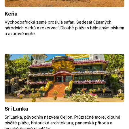
Keňa
Východoafrická země proslulá safari. Šedesát úžasných
národních parků a rezervací. Dlouhé pláže s bělostným pískem
a azurové moře.
Srí Lanka
Srí Lanka, původním názvem Cejlon. Průzračné moře, dlouhé
písčité pláže, historická architektura, panenská příroda a
typické čajové plantáže.