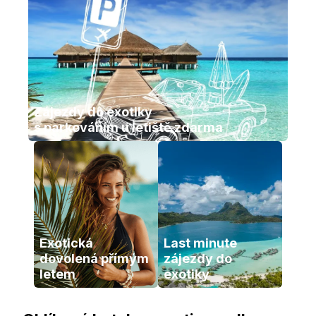
Zájezdy do exotiky 
s parkováním u letiště zdarma
Exotická 
Last minute 
dovolená přímým 
zájezdy do 
letem
exotiky