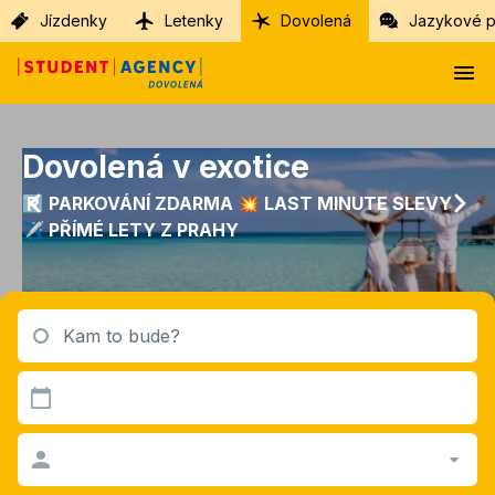
Jízdenky
Letenky
Dovolená
Jazykové p
Dovolená v exotice
🅿️ PARKOVÁNÍ ZDARMA 💥 LAST MINUTE SLEVY
✈️ PŘÍMÉ LETY Z PRAHY
Kam to bude?