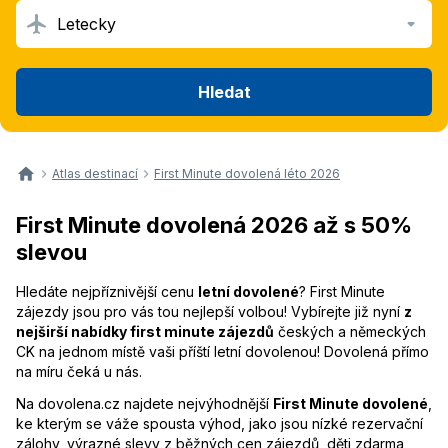
Letecky
Hledat
Atlas destinací
First Minute dovolená léto 2026
First Minute dovolená 2026 až s 50%
slevou
Hledáte nejpříznivější cenu
letní dovolené
? First Minute
zájezdy jsou pro vás tou nejlepší volbou! Vybírejte již nyní
z
nejširší nabídky first minute zájezdů
českých a německých
CK na jednom místě vaši příští letní dovolenou! Dovolená přímo
na míru čeká u nás.
Na dovolena.cz najdete nejvýhodnější
First Minute dovolené
,
ke kterým se váže spousta výhod, jako jsou nízké rezervační
zálohy, výrazné slevy z běžných cen zájezdů, děti zdarma,