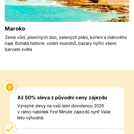
Maroko
Země vůní, písečných dun, zelených plání, koření a mátového
čaje. Bohatá historie. volání muezínů, bazary hýřící všemi
barvami světa.
Až 50% sleva z původní ceny zájezdu
Výrazné slevy na vaši letní dovolenou 2026
v rámci nabídek First Minute zájezdů nyní! Vaše
léto výhodně.