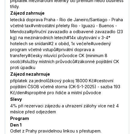
příplatek mezinárodní letenky do premium nebo business
třídy.
Zájezd zahrnuje
letecká doprava Praha - Rio de Janeiro/Santiago - Praha
včetně tax#vnitrostátní přelety Rio - Iguazú - Buenos -
Mendoza#příruční zavazadlo a odbavené zavazadlo (23
kg) na mezinárodních letech#14x ubytování v 3-4*
hotelech se snídaní#2 x oběd, 1x večeře#uvedený
program včetně vstupů#privátní doprava a
transfery#česky mluvící průvodce CK (minimum 8
osob)#služby místních průvodců#zákonné pojištění CK
proti úpadku
Zájezd nezahrnuje
příplatek za jednolůžkový pokoj 18000 Kč#cestovní
pojištění ČSOB včetně storna (CK-S-1-2025) - sazba 193
Kč/den#spropitné pro řidiče a místní původce
Slevy
4% při rezervaci zájezdu a uhrazení zálohy více než 4
měsíce před odjezdem
Program
Den 1
Odlet z Prahy pravidelnou linkou s přestupem.