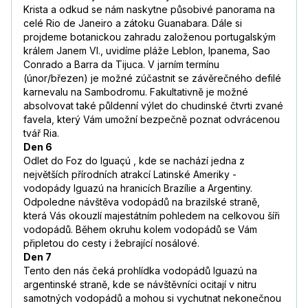
Krista a odkud se nám naskytne působivé panorama na
celé Rio de Janeiro a zátoku Guanabara. Dále si
projdeme botanickou zahradu založenou portugalským
králem Janem VI., uvidíme pláže Leblon, Ipanema, Sao
Conrado a Barra da Tijuca. V jarním termínu
(únor/březen) je možné zúčastnit se závěrečného defilé
karnevalu na Sambodromu. Fakultativně je možné
absolvovat také půldenní výlet do chudinské čtvrti zvané
favela, který Vám umožní bezpečně poznat odvrácenou
tvář Ria.
Den 6
Odlet do Foz do Iguaçú , kde se nachází jedna z
největších přírodních atrakcí Latinské Ameriky -
vodopády Iguazú na hranicích Brazílie a Argentiny.
Odpoledne návštěva vodopádů na brazilské straně,
která Vás okouzlí majestátním pohledem na celkovou šíři
vodopádů. Během okruhu kolem vodopádů se Vám
připletou do cesty i žebrající nosálové.
Den 7
Tento den nás čeká prohlídka vodopádů Iguazú na
argentinské straně, kde se návštěvníci ocitají v nitru
samotných vodopádů a mohou si vychutnat nekonečnou