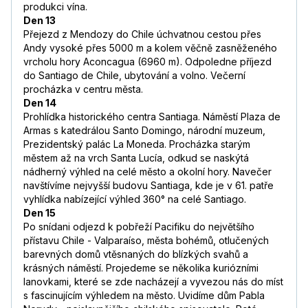
produkci vína.
Den 13
Přejezd z Mendozy do Chile úchvatnou cestou přes
Andy vysoké přes 5000 m a kolem věčně zasněženého
vrcholu hory Aconcagua (6960 m). Odpoledne příjezd
do Santiago de Chile, ubytování a volno. Večerní
procházka v centru města.
Den 14
Prohlídka historického centra Santiaga. Náměstí Plaza de
Armas s katedrálou Santo Domingo, národní muzeum,
Prezidentský palác La Moneda. Procházka starým
městem až na vrch Santa Lucía, odkud se naskýtá
nádherný výhled na celé město a okolní hory. Navečer
navštívíme nejvyšší budovu Santiaga, kde je v 61. patře
vyhlídka nabízející výhled 360° na celé Santiago.
Den 15
Po snídani odjezd k pobřeží Pacifiku do největšího
přístavu Chile - Valparaíso, města bohémů, otlučených
barevných domů vtěsnaných do blízkých svahů a
krásných náměstí. Projedeme se několika kuriózními
lanovkami, které se zde nacházejí a vyvezou nás do míst
s fascinujícím výhledem na město. Uvidíme dům Pabla