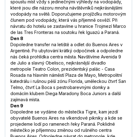
spoustu míst vždy s jedinečnými výhledy na vodopády,
které jsou dle názoru mnoha návštěvníků nejkrásnějšími
vodopády na světě. Doporučujeme projížďku motorovým
člunem pod vodopády, která vás příjemně osvěží. Při
návratu do hotelu se zastavíme u hranice Trojmezí Marco
de las Tres Fronteras na soutoku řek Iguazú a Paraná.
Den 8
Dopoledne transfer na letiště a odlet do Buenos Aires v
Argentině. Po ubytování krátký odpočinek a odpoledne
nás čeká prohlídka centra města. Navštívíme Avenida 9
de Julio a slavný Obelisco, nejkrásnější divadlo
metropole Teatro Colon, prezidentský palác - Casa
Rosada na hlavním náměstí Plaza de Mayo, Metropolitní
katedrálu i rušnou pěší zónu Florida, uměleckou čtvrť San
Telmo, čtvrť La Boca s pestrobarevnými domky a
domácím klubem Diega Maradony Boca Juniors a další
zajímavá místa.
Den 9
Dopoledne se vydáme do městečka Tigre, kam jezdí
obyvatelé Buenos Aires na víkendové pikniky a kde se
projedeme lodí po ramenech řeky Paraná. Poklidné
městečko je příjemnou změnou od rušného centra
Buenos Aires. Odpoledne návrat do metropole, kde