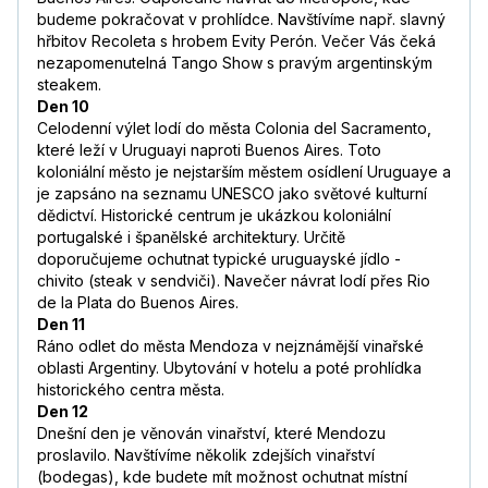
budeme pokračovat v prohlídce. Navštívíme např. slavný
hřbitov Recoleta s hrobem Evity Perón. Večer Vás čeká
nezapomenutelná Tango Show s pravým argentinským
steakem.
Den 10
Celodenní výlet lodí do města Colonia del Sacramento,
které leží v Uruguayi naproti Buenos Aires. Toto
koloniální město je nejstarším městem osídlení Uruguaye a
je zapsáno na seznamu UNESCO jako světové kulturní
dědictví. Historické centrum je ukázkou koloniální
portugalské i španělské architektury. Určitě
doporučujeme ochutnat typické uruguayské jídlo -
chivito (steak v sendviči). Navečer návrat lodí přes Rio
de la Plata do Buenos Aires.
Den 11
Ráno odlet do města Mendoza v nejznámější vinařské
oblasti Argentiny. Ubytování v hotelu a poté prohlídka
historického centra města.
Den 12
Dnešní den je věnován vinařství, které Mendozu
proslavilo. Navštívíme několik zdejších vinařství
(bodegas), kde budete mít možnost ochutnat místní