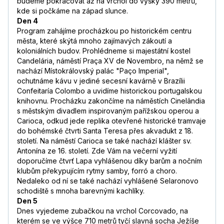
budeme pokračovat až na vrchol do výšky 390 metrů,
kde si počkáme na západ slunce.
Den 4
Program zahájíme procházkou po historickém centru
města, které skýtá mnoho zajímavých zákoutí a
koloniálních budov. Prohlédneme si majestátní kostel
Candelária, náměstí Praça XV de Novembro, na němž se
nachází Místokrálovský palác "Paço Imperial",
ochutnáme kávu v jediné secesní kavárně v Brazílii
Confeitaría Colombo a uvidíme historickou portugalskou
knihovnu. Procházku zakončíme na náměstích Cinelândia
s městským divadlem inspirovaným pařížskou operou a
Carioca, odkud jede replika otevřené historické tramvaje
do bohémské čtvrti Santa Teresa přes akvadukt z 18.
století. Na náměstí Carioca se také nachází klášter sv.
Antonína ze 16. století. Zde Vám na večerní vyžití
doporučíme čtvrť Lapa vyhlášenou díky barům a nočním
klubům překypujícím rytmy samby, forró a choro.
Nedaleko od ní se také nachází vyhlášené Selaronovo
schodiště s mnoha barevnými kachlíky.
Den 5
Dnes vyjedeme zubačkou na vrchol Corcovado, na
kterém se ve výšce 710 metrů tyčí slavná socha Ježíše