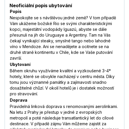
Neoficiální popis ubytování
Popis
Nespokojíte se s návštěvou jedné země? V tom případě
Vám ukážeme božské Rio se svými charakteristickými
kopci, majestátní vodopády Iguazú, abyste se dále
přesunuli na jih do Uruguaye a Argentiny. Tam na Vás
čekají vynikající steaky, smyslné tango nebo lahodné
víno v Mendoze. Ani se nenadějete a ocitnete se na
druhé straně kontinentu v Chile, kde se Vaše putování
završí.
Ubytovaní
Během okruhu využíváme kvalitní a vyzkoušené 3-4*
hotely, které se obvykle nacházejí v centru města. Díky
tomu jsou významné památky a zajímavosti snadno
dosažitelné chůzí. V okolí hotelů je i dostatek možností
pro stravování.
Doprava
Pravidelná linková doprava s renomovanými aerolinkami.
Na letu z Prahy je přestup v jedné z evropských
metropolí a poté následuje transatlantický let do cílové
destinace. V případě zájmu Vám můžeme zajistit za