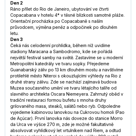
Den 2
Ráno přílet do Rio de Janeiro, ubytování ve čtvrti
Copacabana v hotelu 4* v těsné blízkosti samotné pláže.
Orientační procházka po Copacabaně s naším
průvodcem, výměna peněz a odpočinek po dlouhém
letu.
Den 3
Čeká nás celodenní prohlídka, během níž uvidíme
stadiony Maracana a Sambodromo, kde se pořádá
největší festival samby na světě. Zastavíme se u moderní
Metropolitní katedrály ve tvaru sopky. Přejedeme
Guanabarský záliv po 13 km dlouhém mostu a navštívíme
protilehlé město Niteroi s okouzlujícími výhledy na Rio z
druhé strany zálivu. Zde se nachází zajímavá budova
Muzea současného umění ve tvaru létajícího talíře od
slavného architekta Oscara Niemeyera. Zahrnutý oběd v
tradiční restauraci formou bufetu s mnoha druhy
grilovaného masa, steaků, salátů nebo ryb. Odpoledne
vyjedeme kabinovou lanovkou na Cukrovou homoli (Pao
de Açúcar). První lanovka nás doveze do stanice Morro
da Urca ve výšce 270 m, zde je možné fakultativně
absolvovat vyhlídkový let vrtulníkem nad Riem, a odtud