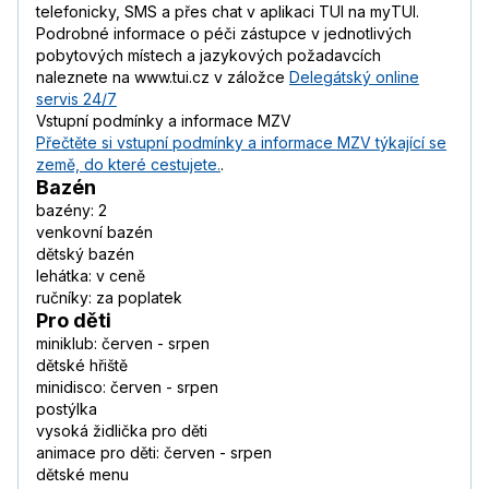
telefonicky, SMS a přes chat v aplikaci TUI na myTUI.
Podrobné informace o péči zástupce v jednotlivých
pobytových místech a jazykových požadavcích
naleznete na www.tui.cz v záložce
Delegátský online
servis 24/7
Vstupní podmínky a informace MZV
Přečtěte si vstupní podmínky a informace MZV týkající se
země, do které cestujete.
.
Bazén
bazény: 2
venkovní bazén
dětský bazén
lehátka: v ceně
ručníky: za poplatek
Pro děti
miniklub: červen - srpen
dětské hřiště
minidisco: červen - srpen
postýlka
vysoká židlička pro děti
animace pro děti: červen - srpen
dětské menu