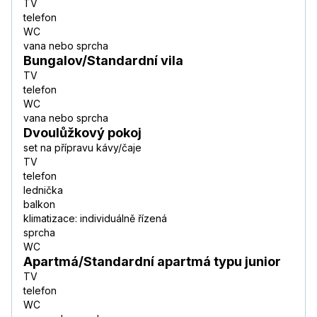
TV
telefon
WC
vana nebo sprcha
Bungalov/Standardní vila
TV
telefon
WC
vana nebo sprcha
Dvoulůžkový pokoj
set na přípravu kávy/čaje
TV
telefon
lednička
balkon
klimatizace: individuálně řízená
sprcha
WC
Apartmá/Standardní apartmá typu junior
TV
telefon
WC