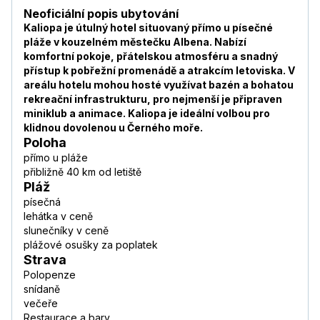
Neoficiální popis ubytování
Kaliopa je útulný hotel situovaný přímo u písečné
pláže v kouzelném městečku Albena. Nabízí
komfortní pokoje, přátelskou atmosféru a snadný
přístup k pobřežní promenádě a atrakcím letoviska. V
areálu hotelu mohou hosté využívat bazén a bohatou
rekreační infrastrukturu, pro nejmenší je připraven
miniklub a animace. Kaliopa je ideální volbou pro
klidnou dovolenou u Černého moře.
Poloha
přímo u pláže
přibližně 40 km od letiště
Pláž
písečná
lehátka v ceně
slunečníky v ceně
plážové osušky za poplatek
Strava
Polopenze
snídaně
večeře
Restaurace a bary