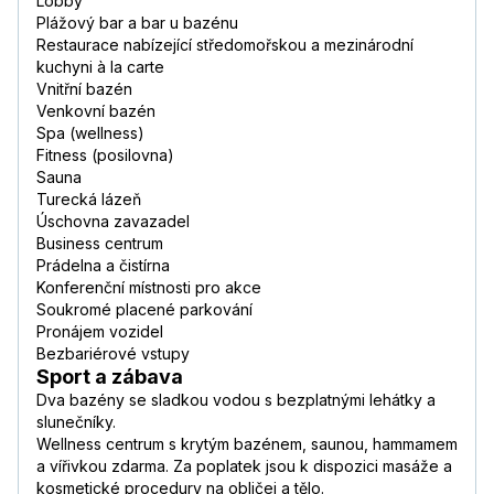
Lobby
Plážový bar a bar u bazénu
Restaurace nabízející středomořskou a mezinárodní
kuchyni à la carte
Vnitřní bazén
Venkovní bazén
Spa (wellness)
Fitness (posilovna)
Sauna
Turecká lázeň
Úschovna zavazadel
Business centrum
Prádelna a čistírna
Konferenční místnosti pro akce
Soukromé placené parkování
Pronájem vozidel
Bezbariérové vstupy
Sport a zábava
Dva bazény se sladkou vodou s bezplatnými lehátky a
slunečníky.
Wellness centrum s krytým bazénem, saunou, hammamem
a vířivkou zdarma. Za poplatek jsou k dispozici masáže a
kosmetické procedury na obličej a tělo.