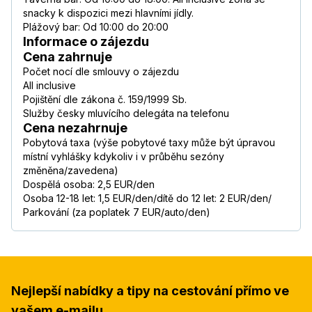
snacky k dispozici mezi hlavními jídly.
Plážový bar: Od 10:00 do 20:00
Informace o zájezdu
Cena zahrnuje
Počet nocí dle smlouvy o zájezdu
All inclusive
Pojištění dle zákona č. 159/1999 Sb.
Služby česky mluvícího delegáta na telefonu
Cena nezahrnuje
Pobytová taxa (výše pobytové taxy může být úpravou
místní vyhlášky kdykoliv i v průběhu sezóny
změněna/zavedena)
Dospělá osoba: 2,5 EUR/den
Osoba 12-18 let: 1,5 EUR/den/dítě do 12 let: 2 EUR/den/
Parkování (za poplatek 7 EUR/auto/den)
Nejlepší nabídky a tipy na cestování přímo ve
vašem e-mailu