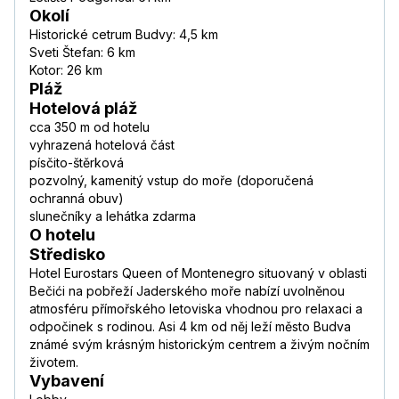
Okolí
Historické cetrum Budvy: 4,5 km
Sveti Štefan: 6 km
Kotor: 26 km
Pláž
Hotelová pláž
cca 350 m od hotelu
vyhrazená hotelová část
písčito-štěrková
pozvolný, kamenitý vstup do moře (doporučená
ochranná obuv)
slunečníky a lehátka zdarma
O hotelu
Středisko
Hotel Eurostars Queen of Montenegro situovaný v oblasti
Bečići na pobřeží Jaderského moře nabízí uvolněnou
atmosféru přímořského letoviska vhodnou pro relaxaci a
odpočinek s rodinou. Asi 4 km od něj leží město Budva
známé svým krásným historickým centrem a živým nočním
životem.
Vybavení