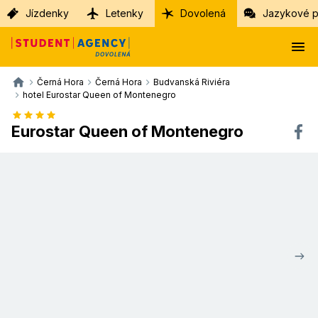
Jízdenky
Letenky
Dovolená
Jazykové p
Černá Hora
Černá Hora
Budvanská Riviéra
hotel Eurostar Queen of Montenegro
Eurostar Queen of Montenegro