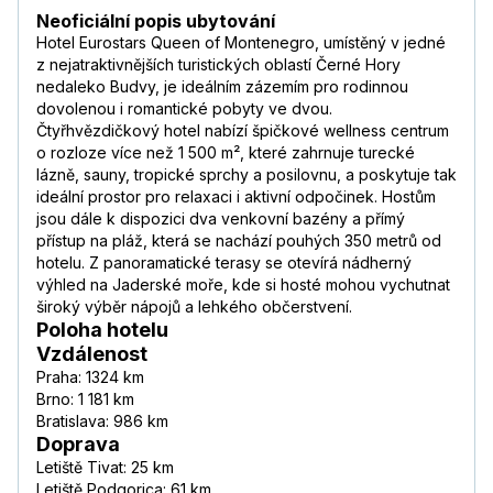
Neoficiální popis ubytování
Hotel Eurostars Queen of Montenegro, umístěný v jedné
z nejatraktivnějších turistických oblastí Černé Hory
nedaleko Budvy, je ideálním zázemím pro rodinnou
dovolenou i romantické pobyty ve dvou.
Čtyřhvězdičkový hotel nabízí špičkové wellness centrum
o rozloze více než 1 500 m², které zahrnuje turecké
lázně, sauny, tropické sprchy a posilovnu, a poskytuje tak
ideální prostor pro relaxaci i aktivní odpočinek. Hostům
jsou dále k dispozici dva venkovní bazény a přímý
přístup na pláž, která se nachází pouhých 350 metrů od
hotelu. Z panoramatické terasy se otevírá nádherný
výhled na Jaderské moře, kde si hosté mohou vychutnat
široký výběr nápojů a lehkého občerstvení.
Poloha hotelu
Vzdálenost
Praha: 1324 km
Brno: 1 181 km
Bratislava: 986 km
Doprava
Letiště Tivat: 25 km
Letiště Podgorica: 61 km