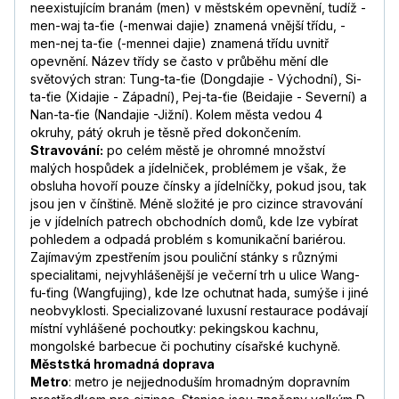
neexistujícím branám (men) v městském opevnění, tudíž -
men-waj ta-ťie (-menwai dajie) znamená vnější třídu, -
men-nej ta-ťie (-mennei dajie) znamená třídu uvnitř
opevnění. Název třídy se často v průběhu mění dle
světových stran: Tung-ta-ťie (Dongdajie - Východní), Si-
ta-ťie (Xidajie - Západní), Pej-ta-ťie (Beidajie - Severní) a
Nan-ta-ťie (Nandajie -Jižní). Kolem města vedou 4
okruhy, pátý okruh je těsně před dokončením.
Stravování:
po celém městě je ohromné množství
malých hospůdek a jídelniček, problémem je však, že
obsluha hovoří pouze čínsky a jídelníčky, pokud jsou, tak
jsou jen v čínštině. Méně složité je pro cizince stravování
je v jídelních patrech obchodních domů, kde lze vybírat
pohledem a odpadá problém s komunikační bariérou.
Zajímavým zpestřením jsou pouliční stánky s různými
specialitami, nejvyhlášenější je večerní trh u ulice Wang-
fu-ťing (Wangfujing), kde lze ochutnat hada, sumýše i jiné
neobvyklosti. Specializované luxusní restaurace podávají
místní vyhlášené pochoutky: pekingskou kachnu,
mongolské barbecue či pochutiny císařské kuchyně.
Měststká hromadná doprava
Metro
: metro je nejjednoduším hromadným dopravním