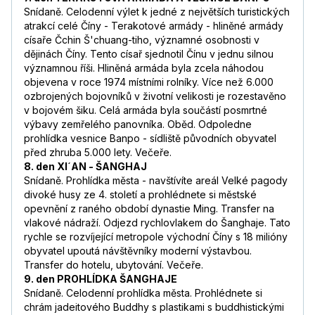
Snídaně. Celodenní výlet k jedné z největších turistických
atrakcí celé Číny - Terakotové armády - hliněné armády
císaře Čchin Š'chuang-tiho, významné osobnosti v
dějinách Číny. Tento císař sjednotil Čínu v jednu silnou
významnou říši. Hliněná armáda byla zcela náhodou
objevena v roce 1974 místními rolníky. Více než 6.000
ozbrojených bojovníků v životní velikosti je rozestavěno
v bojovém šiku. Celá armáda byla součástí posmrtné
výbavy zemřelého panovníka. Oběd. Odpoledne
prohlídka vesnice Banpo - sídliště původních obyvatel
před zhruba 5.000 lety. Večeře.
8. den XI´AN - ŠANGHAJ
Snídaně. Prohlídka města - navštívíte areál Velké pagody
divoké husy ze 4. století a prohlédnete si městské
opevnění z raného období dynastie Ming. Transfer na
vlakové nádraží. Odjezd rychlovlakem do Šanghaje. Tato
rychle se rozvíjející metropole východní Číny s 18 milióny
obyvatel upoutá návštěvníky moderní výstavbou.
Transfer do hotelu, ubytování. Večeře.
9. den PROHLÍDKA ŠANGHAJE
Snídaně. Celodenní prohlídka města. Prohlédnete si
chrám jadeitového Buddhy s plastikami s buddhistickými