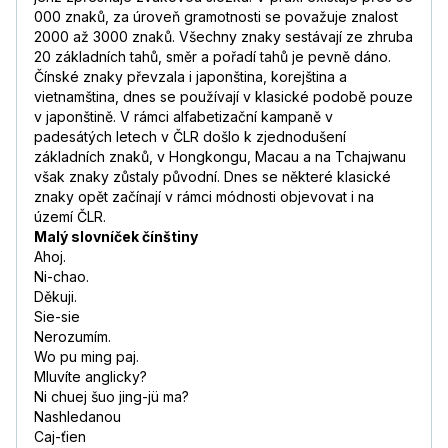
000 znaků, za úroveň gramotnosti se považuje znalost
2000 až 3000 znaků. Všechny znaky sestávají ze zhruba
20 základních tahů, směr a pořadí tahů je pevně dáno.
Čínské znaky převzala i japonština, korejština a
vietnamština, dnes se používají v klasické podobě pouze
v japonštině. V rámci alfabetizační kampaně v
padesátých letech v ČLR došlo k zjednodušení
základních znaků, v Hongkongu, Macau a na Tchajwanu
však znaky zůstaly původní. Dnes se některé klasické
znaky opět začínají v rámci módnosti objevovat i na
území ČLR.
Malý slovníček čínštiny
Ahoj.
Ni-chao.
Děkuji.
Sie-sie
Nerozumím.
Wo pu ming paj.
Mluvíte anglicky?
Ni chuej šuo jing-jü ma?
Nashledanou
Caj-ťien