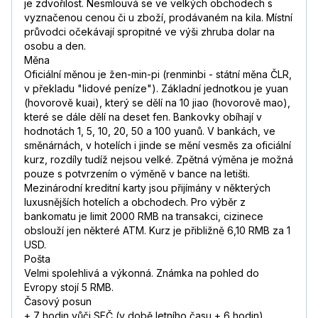
je zdvořilost. Nesmlouvá se ve velkých obchodech s
vyznačenou cenou či u zboží, prodávaném na kila. Místní
průvodci očekávají spropitné ve výši zhruba dolar na
osobu a den.
Měna
Oficiální měnou je žen-min-pi (renminbi - státní měna ČLR,
v překladu "lidové peníze"). Základní jednotkou je yuan
(hovorově kuai), který se dělí na 10 jiao (hovorově mao),
které se dále dělí na deset fen. Bankovky obíhají v
hodnotách 1, 5, 10, 20, 50 a 100 yuanů. V bankách, ve
směnárnách, v hotelích i jinde se mění vesměs za oficiální
kurz, rozdíly tudíž nejsou velké. Zpětná výměna je možná
pouze s potvrzením o výměně v bance na letišti.
Mezinárodní kreditní karty jsou přijímány v některých
luxusnějších hotelích a obchodech. Pro výběr z
bankomatu je limit 2000 RMB na transakci, cizinece
obslouží jen některé ATM. Kurz je přibližně 6,10 RMB za 1
USD.
Pošta
Velmi spolehlivá a výkonná. Známka na pohled do
Evropy stojí 5 RMB.
Časový posun
+ 7 hodin vůči SEČ (v době letního času + 6 hodin).