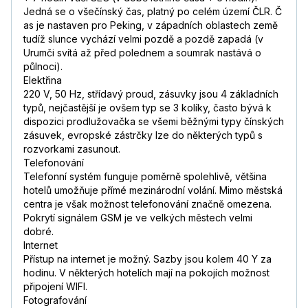
Jedná se o všečínský čas, platný po celém území ČLR. Č
as je nastaven pro Peking, v západních oblastech země
tudíž slunce vychází velmi pozdě a pozdě zapadá (v
Urumči svítá až před polednem a soumrak nastává o
půlnoci).
Elektřina
220 V, 50 Hz, střídavý proud, zásuvky jsou 4 základních
typů, nejčastější je ovšem typ se 3 kolíky, často bývá k
dispozici prodlužovačka se všemi běžnými typy čínských
zásuvek, evropské zástrčky lze do některých typů s
rozvorkami zasunout.
Telefonování
Telefonní systém funguje poměrně spolehlivě, většina
hotelů umožňuje přímé mezinárodní volání. Mimo městská
centra je však možnost telefonování značně omezena.
Pokrytí signálem GSM je ve velkých městech velmi
dobré.
Internet
Přístup na internet je možný. Sazby jsou kolem 40 Y za
hodinu. V některých hotelích mají na pokojích možnost
připojení WIFI.
Fotografování