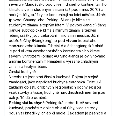
severu v Mandžusku pod vlivem drsného kontinentálního
klimatu s velmi studenými zimami (až pod minus 20°C) a
horkými léty, srážky se koncentrují na letní měsíce. Jižněji
(povodí Chuang-che, Peking, Si-an) je klima se
studenými zimami a teplým létem. V povodí Jang c´-ťiang
panuje subtropické klima s mírnými zimami a teplým
létem, srážky jsou celoroční mimo zimní měsíce. Jižní
pobřeží Číny (Hongkong) je pod vlivem tropického
monzunového klimatu. Tibetské a čchangtangské plató
je pod vlivem vysokohorského kontinentálního klimatu,
severní vnitrozemí (oblast AO Sing-ťiang) je ovlivňováno
aridním kontinentálním klimatem s výrazně chladnými
zimami a teplým létem.
Čínská kuchyně
Neexistuje jednotná čínská kuchyně. Pojem je stejně
zavádějící, jako například kuchyně evropská. Existují 4
základní oblasti, drobných regionálních odchylek jsou
však stovky a tisíce, kuchyně národnostních menšin jsou
pak ještě dále odlišné.
Pekingská kuchyně
Pekingská, nebo-li též severní
kuchyně, pochází z obilné oblasti Číny, více se tedy
používají knedlíky, chléb či nudle. Základem je pšenice a