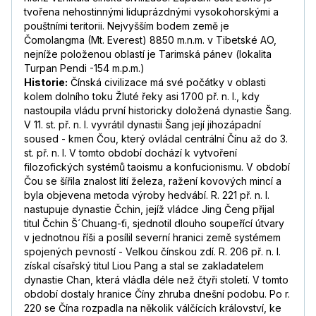
tvořena nehostinnými liduprázdnými vysokohorskými a
pouštními teritorii. Nejvyšším bodem země je
Čomolangma (Mt. Everest) 8850 m.n.m. v Tibetské AO,
nejníže položenou oblastí je Tarimská pánev (lokalita
Turpan Pendi -154 m.p.m.)
Historie:
Čínská civilizace má své počátky v oblasti
kolem dolního toku Žluté řeky asi 1700 př. n. l., kdy
nastoupila vládu první historicky doložená dynastie Šang.
V 11. st. př. n. l. vyvrátil dynastii Šang její jihozápadní
soused - kmen Čou, který ovládal centrální Čínu až do 3.
st. př. n. l. V tomto období dochází k vytvoření
filozofických systémů taoismu a konfucionismu. V období
Čou se šířila znalost lití železa, ražení kovových mincí a
byla objevena metoda výroby hedvábí. R. 221 př. n. l.
nastupuje dynastie Čchin, jejíž vládce Jing Čeng přijal
titul Čchin Š´Chuang-ťi, sjednotil dlouho soupeřící útvary
v jednotnou říši a posílil severní hranici země systémem
spojených pevností - Velkou čínskou zdí. R. 206 př. n. l.
získal císařský titul Liou Pang a stal se zakladatelem
dynastie Chan, která vládla déle než čtyři století. V tomto
období dostaly hranice Číny zhruba dnešní podobu. Po r.
220 se Čína rozpadla na několik válčících království, ke