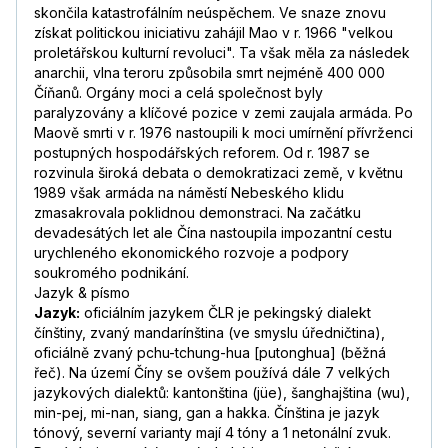
skončila katastrofálním neúspěchem. Ve snaze znovu
získat politickou iniciativu zahájil Mao v r. 1966 "velkou
proletářskou kulturní revoluci". Ta však měla za následek
anarchii, vlna teroru způsobila smrt nejméně 400 000
Číňanů. Orgány moci a celá společnost byly
paralyzovány a klíčové pozice v zemi zaujala armáda. Po
Maově smrti v r. 1976 nastoupili k moci umírnění přívrženci
postupných hospodářských reforem. Od r. 1987 se
rozvinula široká debata o demokratizaci země, v květnu
1989 však armáda na náměstí Nebeského klidu
zmasakrovala poklidnou demonstraci. Na začátku
devadesátých let ale Čína nastoupila impozantní cestu
urychleného ekonomického rozvoje a podpory
soukromého podnikání.
Jazyk & písmo
Jazyk:
oficiálním jazykem ČLR je pekingský dialekt
čínštiny, zvaný mandarínština (ve smyslu úředničtina),
oficiálně zvaný pchu-tchung-hua [putonghua] (běžná
řeč). Na území Číny se ovšem používá dále 7 velkých
jazykových dialektů: kantonština (jüe), šanghajština (wu),
min-pej, mi-nan, siang, gan a hakka. Čínština je jazyk
tónový, severní varianty mají 4 tóny a 1 netonální zvuk.