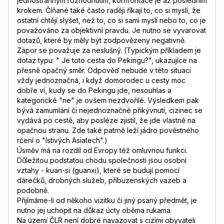
jednostranným rozhodnutím, konfrontace je až posledním
krokem. Číňané také často raději říkají to, co si myslí, že
ostatní chtějí slyšet, než to, co si sami myslí nebo to, co je
považováno za objektivní pravdu. Je nutno se vyvarovat
dotazů, které by měly být zodpovězeny negativně.
Zápor se považuje za neslušný. (Typickým příkladem je
dotaz typu: " Je toto cesta do Pekingu?", ukazujíce na
přesně opačný směr. Odpověď nebude v této situaci
vždy jednoznačná, i když domorodec u cesty moc
dobře ví, kudy se do Pekingu jde, nesouhlas a
kategorické "ne" je ovšem nezdvořilé. Výsledkem pak
bývá zamumlání či nejednoznačné přikývnutí, cizinec se
vydává po cestě, aby posléze zjistil, že jde vlastně na
opačnou stranu. Zde také patrně leží jádro pověstného
rčení o "lstivých Asiatech".)
Úsměv má na rozdíl od Evropy též omluvnou funkci.
Důležitou podstatou chodu společnosti jsou osobní
vztahy - kuan-si (guanxi), které se budují pomocí
dárečků, drobných služeb, příbuzenských vazeb a
podobně.
Přijímáme-li od někoho vizitku či jiný psaný předmět, je
nutno jej uchopit na důkaz úcty oběma rukama
Na území ČLR není dobré navazovat s cizími obyvateli