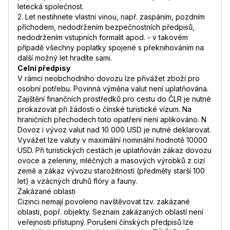
letecká společnost.
2. Let nestihnete vlastní vinou, např. zaspáním, pozdním
příchodem, nedodržením bezpečnostních předpisů,
nedodržením vstupních formalit apod. - v takovém
případě všechny poplatky spojené s překnihováním na
další možný let hradíte sami.
Celní předpisy
V rámci neobchodního dovozu lze přivážet zboží pro
osobní potřebu. Povinná výměna valut není uplatňována.
Zajištění finančních prostředků pro cestu do ČLR je nutné
prokazovat při žádosti o čínské turistické vízum. Na
hraničních přechodech toto opatření není aplikováno. N
Dovoz i vývoz valut nad 10 000 USD je nutné deklarovat.
Vyvážet lze valuty v maximální nominální hodnotě 10000
USD. Při turistických cestách je uplatňován zákaz dovozu
ovoce a zeleniny, mléčných a masových výrobků z cizí
země a zákaz vývozu starožitností (předměty starší 100
let) a vzácných druhů flóry a fauny.
Zakázané oblasti
Cizinci nemají povoleno navštěvovat tzv. zakázané
oblasti, popř. objekty. Seznam zakázaných oblastí není
veřejnosti přístupný. Porušení čínských předpisů lze