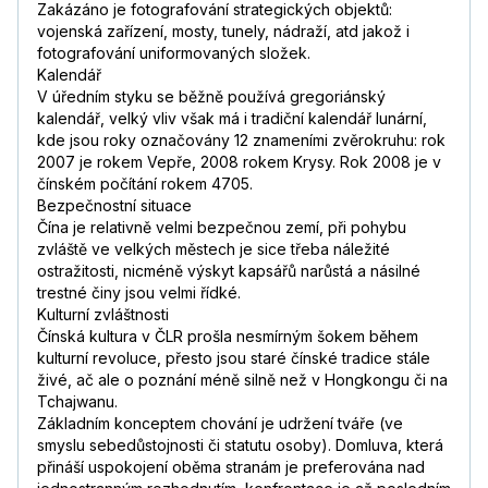
Zakázáno je fotografování strategických objektů:
vojenská zařízení, mosty, tunely, nádraží, atd jakož i
fotografování uniformovaných složek.
Kalendář
V úředním styku se běžně používá gregoriánský
kalendář, velký vliv však má i tradiční kalendář lunární,
kde jsou roky označovány 12 znameními zvěrokruhu: rok
2007 je rokem Vepře, 2008 rokem Krysy. Rok 2008 je v
čínském počítání rokem 4705.
Bezpečnostní situace
Čína je relativně velmi bezpečnou zemí, při pohybu
zvláště ve velkých městech je sice třeba náležité
ostražitosti, nicméně výskyt kapsářů narůstá a násilné
trestné činy jsou velmi řídké.
Kulturní zvláštnosti
Čínská kultura v ČLR prošla nesmírným šokem během
kulturní revoluce, přesto jsou staré čínské tradice stále
živé, ač ale o poznání méně silně než v Hongkongu či na
Tchajwanu.
Základním konceptem chování je udržení tváře (ve
smyslu sebedůstojnosti či statutu osoby). Domluva, která
přináší uspokojení oběma stranám je preferována nad