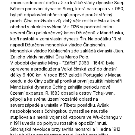
znovusjednocení došlo až za krátké vlády dynastie Suej.
Během panování dynastie Sung, která nastoupila v r. 960,
byl při odpalování ohňostrojů poprvé použit střelný
prach. Čína prožívala svůj zlatý věk: rostla města a kvetl
obchod s okolním světem. V r. 1126 si podrobil celou
severní Čínu polokočovný kmen Džurčenů z Mandžuska,
kteří nastolili v zemi vlastní dynastii Ťin. Na počátku 13. st.
napadl Džurčeny mongolský vládce Čingischán.
Mongolský vládce Kublajchán zde zakládá dynastii Jüan.
Za jeho vlády navštívil Čínu Marco Polo.
V období dynastie Ming - "Zářící" (1368 - 1644) byla
opravena a prodloužena Velká čínská zeď do dnešní
délky 6 400 km. V roce 1557 založili Portugalci v Macau
osadu a do Číny začínají pronikat první jezuitští misionáři.
Mandžuská dynastie Čching zahájila periodu nové
územní expanze. R. 1683 obsadila ostrov Tchaj-wan,
připojila ke svému území rozsáhlé oblasti na
severozápadě a umístila v Tibetu posádku. Avšak
nespokojenost s čchingskou dynastií se neustále
stupňovala a menší vojenská vzpoura ve Wu-čchangu v
r. 1911 uvedla do pohybu rozsáhlé opoziční hnutí.
Sinchajská revoluce brzy svrhla monarcii a 1. ledna 1912