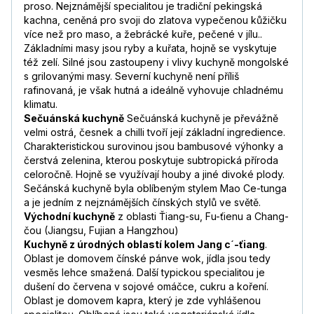
proso. Nejznámější specialitou je tradiční pekingská
kachna, ceněná pro svoji do zlatova vypečenou kůžičku
více než pro maso, a žebrácké kuře, pečené v jílu..
Základními masy jsou ryby a kuřata, hojně se vyskytuje
též zelí. Silné jsou zastoupeny i vlivy kuchyně mongolské
s grilovanými masy. Severní kuchyně není příliš
rafinovaná, je však hutná a ideálně vyhovuje chladnému
klimatu.
Sečuánská kuchyně
Sečuánská kuchyně je převážně
velmi ostrá, česnek a chilli tvoří její základní ingredience.
Charakteristickou surovinou jsou bambusové výhonky a
čerstvá zelenina, kterou poskytuje subtropická příroda
celoročně. Hojně se využívají houby a jiné divoké plody.
Sečánská kuchyně byla oblíbeným stylem Mao Ce-tunga
a je jedním z nejznámějších čínských stylů ve světě.
Východní kuchyně
z oblasti Ťiang-su, Fu-ťienu a Chang-
čou (Jiangsu, Fujian a Hangzhou)
Kuchyně z úrodných oblastí kolem Jang c´-ťiang
.
Oblast je domovem čínské pánve wok, jídla jsou tedy
vesměs lehce smažená. Další typickou specialitou je
dušení do červena v sojové omáčce, cukru a koření.
Oblast je domovem kapra, který je zde vyhlášenou