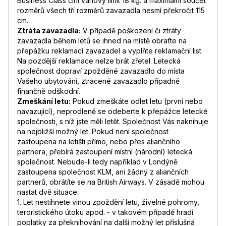
Business Class činí váhový limit 18 kg. a maximální součet
rozměrů všech tří rozměrů zavazadla nesmí překročit 115
cm.
Ztráta zavazadla:
V případě poškození či ztráty
zavazadla během letů se ihned na místě obraťte na
přepážku reklamací zavazadel a vyplňte reklamační list.
Na pozdější reklamace nelze brát zřetel. Letecká
společnost dopraví zpožděné zavazadlo do místa
Vašeho ubytování, ztracené zavazadlo případně
finančně odškodní.
Zmeškání letu:
Pokud zmeškáte odlet letu (první nebo
navazující), neprodleně se odeberte k přepážce letecké
společnosti, s níž jste měli letět. Společnost Vás naknihuje
na nejbližší možný let. Pokud není společnost
zastoupena na letišti přímo, nebo přes aliančního
partnera, přebírá zastoupení místní (národní) letecká
společnost. Nebude-li tedy například v Londýně
zastoupena společnost KLM, ani žádný z aliančních
partnerů, obrátíte se na British Airways. V zásadě mohou
nastat dvě situace:
1. Let nestihnete vinou zpoždění letu, živelné pohromy,
teroristického útoku apod. - v takovém případě hradí
poplatky za překnihování na další možný let příslušná