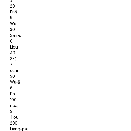
S
20
Er-š
5
Wu
30
San-š
6
Liou
40
S-š
7
čchi
50
Wu-š
8
Pa
100
i-paj
9
Ťiou
200
Liang-paj