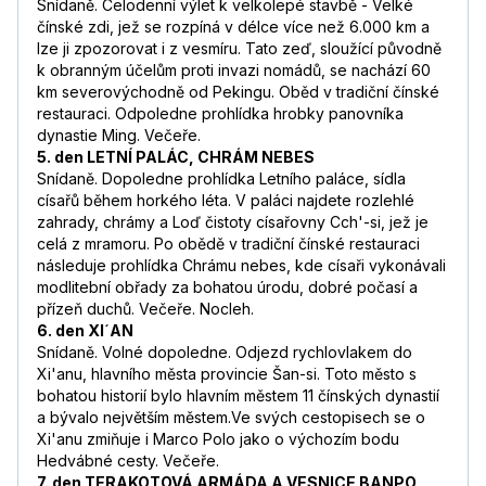
Snídaně. Celodenní výlet k velkolepé stavbě - Velké
čínské zdi, jež se rozpíná v délce více než 6.000 km a
lze ji zpozorovat i z vesmíru. Tato zeď, sloužící původně
k obranným účelům proti invazi nomádů, se nachází 60
km severovýchodně od Pekingu. Oběd v tradiční čínské
restauraci. Odpoledne prohlídka hrobky panovníka
dynastie Ming. Večeře.
5. den LETNÍ PALÁC, CHRÁM NEBES
Snídaně. Dopoledne prohlídka Letního paláce, sídla
císařů během horkého léta. V paláci najdete rozlehlé
zahrady, chrámy a Loď čistoty císařovny Cch'-si, jež je
celá z mramoru. Po obědě v tradiční čínské restauraci
následuje prohlídka Chrámu nebes, kde císaři vykonávali
modlitební obřady za bohatou úrodu, dobré počasí a
přízeň duchů. Večeře. Nocleh.
6. den XI´AN
Snídaně. Volné dopoledne. Odjezd rychlovlakem do
Xi'anu, hlavního města provincie Šan-si. Toto město s
bohatou historií bylo hlavním městem 11 čínských dynastií
a bývalo největším městem.Ve svých cestopisech se o
Xi'anu zmiňuje i Marco Polo jako o výchozím bodu
Hedvábné cesty. Večeře.
7. den TERAKOTOVÁ ARMÁDA A VESNICE BANPO