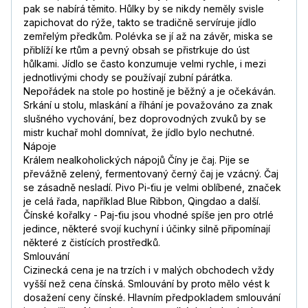
pak se nabírá těmito. Hůlky by se nikdy neměly svisle
zapichovat do rýže, takto se tradičně servíruje jídlo
zemřelým předkům. Polévka se jí až na závěr, miska se
přiblíží ke rtům a pevný obsah se přistrkuje do úst
hůlkami. Jídlo se často konzumuje velmi rychle, i mezi
jednotlivými chody se používají zubní párátka.
Nepořádek na stole po hostině je běžný a je očekáván.
Srkání u stolu, mlaskání a říhání je považováno za znak
slušného vychování, bez doprovodných zvuků by se
mistr kuchař mohl domnívat, že jídlo bylo nechutné.
Nápoje
Králem nealkoholických nápojů Číny je čaj. Pije se
převážně zelený, fermentovaný černý čaj je vzácný. Čaj
se zásadně nesladí. Pivo Pi-ťiu je velmi oblíbené, značek
je celá řada, například Blue Ribbon, Qingdao a další.
Čínské kořalky - Paj-ťiu jsou vhodné spíše jen pro otrlé
jedince, některé svojí kuchyní i účinky silně připomínají
některé z čistících prostředků.
Smlouvání
Cizinecká cena je na trzích i v malých obchodech vždy
vyšší než cena čínská. Smlouvání by proto mělo vést k
dosažení ceny čínské. Hlavním předpokladem smlouvání