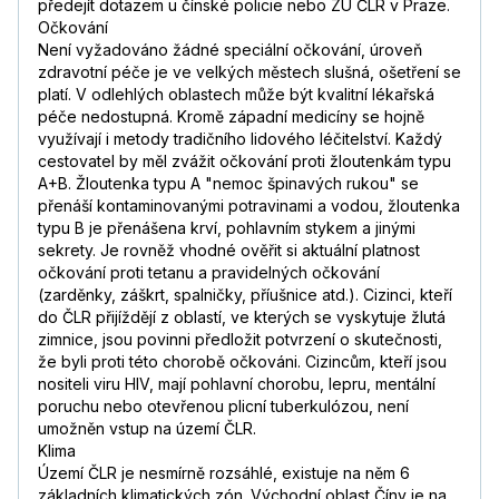
předejít dotazem u čínské policie nebo ZÚ ČLR v Praze.
Očkování
Není vyžadováno žádné speciální očkování, úroveň
zdravotní péče je ve velkých městech slušná, ošetření se
platí. V odlehlých oblastech může být kvalitní lékařská
péče nedostupná. Kromě západní medicíny se hojně
využívají i metody tradičního lidového léčitelství. Každý
cestovatel by měl zvážit očkování proti žloutenkám typu
A+B. Žloutenka typu A "nemoc špinavých rukou" se
přenáší kontaminovanými potravinami a vodou, žloutenka
typu B je přenášena krví, pohlavním stykem a jinými
sekrety. Je rovněž vhodné ověřit si aktuální platnost
očkování proti tetanu a pravidelných očkování
(zarděnky, záškrt, spalničky, příušnice atd.). Cizinci, kteří
do ČLR přijíždějí z oblastí, ve kterých se vyskytuje žlutá
zimnice, jsou povinni předložit potvrzení o skutečnosti,
že byli proti této chorobě očkováni. Cizincům, kteří jsou
nositeli viru HIV, mají pohlavní chorobu, lepru, mentální
poruchu nebo otevřenou plicní tuberkulózou, není
umožněn vstup na území ČLR.
Klima
Území ČLR je nesmírně rozsáhlé, existuje na něm 6
základních klimatických zón. Východní oblast Číny je na