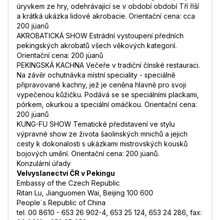
úryvkem ze hry, odehrávající se v období období Tří říší
a krátká ukázka lidové akrobacie. Orientační cena: cca
200 jüanů
AKROBATICKÁ SHOW Estrádní vystoupení předních
pekingských akrobatů všech věkových kategorií.
Orientační cena: 200 jüanů
PEKINGSKÁ KACHNA Večeře v tradiční čínské restauraci.
Na závěr ochutnávka místní speciality - speciálně
připravované kachny, jež je ceněna hlavně pro svoji
vypečenou kůžičku. Podává se se speciálními plackami,
pórkem, okurkou a speciální omáčkou. Orientační cena:
200 jüanů
KUNG-FU SHOW Tematické představení ve stylu
výpravné show ze života šaolinských mnichů a jejich
cesty k dokonalosti s ukázkami mistrovských kousků
bojových umění. Orientační cena: 200 jüanů.
Konzulární úřady
Velvyslanectví ČR v Pekingu
Embassy of the Czech Republic
Ritan Lu, Jianguomen Wai, Beijing 100 600
People´s Republic of China
tel. 00 8610 - 653 26 902-4, 653 25 124, 653 24 286, fax: