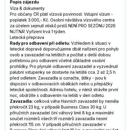
Popis zájezdu
Víza & dokumenty
Pro občany ČR platí vízová povinnost. Vstupní vízum -
poplatek 3.000,- Kč. Osobní návštěva vízového centra
za účelem sejmutí otisků prstů NENÍ PRO SEZÓNU 2026
NUTNÁ! Vyřízení trvá 1 týden.
Letecká přeprava
Rady pro odbavení při odletu:
Vzhledem k situaci v
letecké dopravě doporučujeme dbát nařízení pro pohyb
osob a zavazadel na letištích a počítat s delší dobou
potřebnou pro odbavení včetně důkladné osobní
prohlídky. Pro plynulé odbavení zavazadel a vyzvednutí
palubní vstupenky se dostavte na letiště cca. 2 až 2,5 h.
před odletem. Zavazadla si označte, štítky - jsou k
dispozici v odbavovacích obálkách nebo u přepážky
letecké společnosti. Adresu hotelu, v němž strávíte první
noc, obdržíte s odbavením na letišti v den odletu.
Zavazadla:
celková váha hlavních zavazadel by neměla
překročit 23 kg, v případě Business Class 30 kg. U
příručních zavazadel činí váhový limit 8 kg a maximální
součet rozměrů všech tří rozměrů zavazadla nesmí
překročit 115 cm. V případě příručních zavazadel v