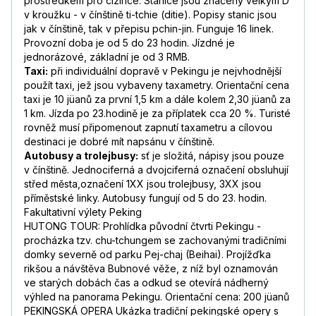
prostředkem pro cizince. Stanice jsou značeny velkým D
v kroužku - v čínštině ti-tchie (ditie). Popisy stanic jsou
jak v čínštině, tak v přepisu pchin-jin. Funguje 16 linek.
Provozní doba je od 5 do 23 hodin. Jízdné je
jednorázové, základní je od 3 RMB.
Taxi:
při individuální dopravě v Pekingu je nejvhodnější
použít taxi, jež jsou vybaveny taxametry. Orientační cena
taxi je 10 jüanů za první 1,5 km a dále kolem 2,30 jüanů za
1 km. Jízda po 23.hodině je za příplatek cca 20 %. Turisté
rovněž musí připomenout zapnutí taxametru a cílovou
destinaci je dobré mít napsánu v čínštině.
Autobusy a trolejbusy:
sť je složitá, nápisy jsou pouze
v čínštině. Jednociferná a dvojciferná označení obsluhují
střed města,označení 1XX jsou trolejbusy, 3XX jsou
příměstské linky. Autobusy fungují od 5 do 23. hodin.
Fakultativní výlety Peking
HUTONG TOUR: Prohlídka původní čtvrti Pekingu -
procházka tzv. chu-tchungem se zachovanými tradičními
domky severně od parku Pej-chaj (Beihai). Projížďka
rikšou a návštěva Bubnové věže, z níž byl oznamován
ve starých dobách čas a odkud se otevírá nádherný
výhled na panorama Pekingu. Orientační cena: 200 jüanů
PEKINGSKÁ OPERA Ukázka tradiční pekingské opery s