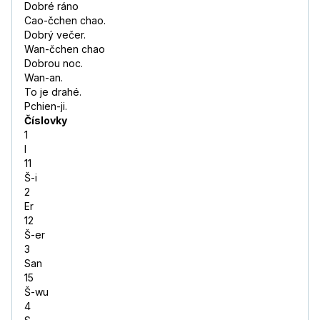
Dobré ráno
Cao-čchen chao.
Dobrý večer.
Wan-čchen chao
Dobrou noc.
Wan-an.
To je drahé.
Pchien-ji.
Číslovky
1
I
11
Š-i
2
Er
12
Š-er
3
San
15
Š-wu
4