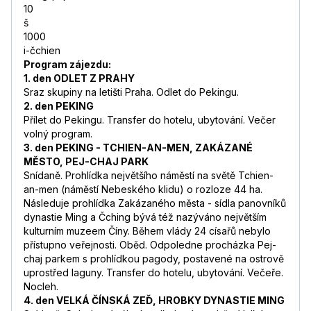
10
š
1000
i-čchien
Program zájezdu:
1. den ODLET Z PRAHY
Sraz skupiny na letišti Praha. Odlet do Pekingu.
2. den PEKING
Přílet do Pekingu. Transfer do hotelu, ubytování. Večer
volný program.
3. den PEKING - TCHIEN-AN-MEN, ZAKÁZANÉ
MĚSTO, PEJ-CHAJ PARK
Snídaně. Prohlídka největšího náměstí na světě Tchien-
an-men (náměstí Nebeského klidu) o rozloze 44 ha.
Následuje prohlídka Zakázaného města - sídla panovníků
dynastie Ming a Čching bývá též nazýváno největším
kulturním muzeem Číny. Během vlády 24 císařů nebylo
přístupno veřejnosti. Oběd. Odpoledne procházka Pej-
chaj parkem s prohlídkou pagody, postavené na ostrově
uprostřed laguny. Transfer do hotelu, ubytování. Večeře.
Nocleh.
4. den VELKÁ ČÍNSKÁ ZEĎ, HROBKY DYNASTIE MING