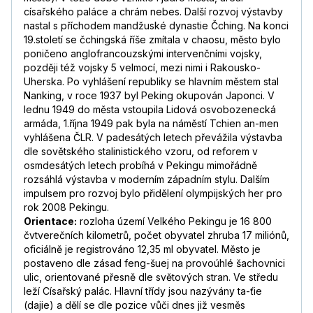
císařského paláce a chrám nebes. Další rozvoj výstavby
nastal s příchodem mandžuské dynastie Čching. Na konci
19.století se čchingská říše zmítala v chaosu, město bylo
poničeno anglofrancouzskými intervenčními vojsky,
později též vojsky 5 velmocí, mezi nimi i Rakousko-
Uherska. Po vyhlášení republiky se hlavním městem stal
Nanking, v roce 1937 byl Peking okupován Japonci. V
lednu 1949 do města vstoupila Lidová osvobozenecká
armáda, 1.října 1949 pak byla na náměstí Tchien an-men
vyhlášena ČLR. V padesátých letech převážila výstavba
dle sovětského stalinistického vzoru, od reforem v
osmdesátých letech probíhá v Pekingu mimořádně
rozsáhlá výstavba v moderním západním stylu. Dalším
impulsem pro rozvoj bylo přidělení olympijských her pro
rok 2008 Pekingu.
Orientace:
rozloha území Velkého Pekingu je 16 800
čvtverečních kilometrů, počet obyvatel zhruba 17 miliónů,
oficiálně je registrováno 12,35 ml obyvatel. Město je
postaveno dle zásad feng-šuej na provoúhlé šachovnici
ulic, orientované přesně dle světových stran. Ve středu
leží Císařský palác. Hlavní třídy jsou nazývány ta-ťie
(dajie) a dělí se dle pozice vůči dnes již vesměs