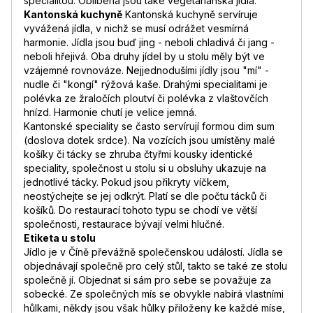
specialitou. Oblíbená jsou také vegetariánská jídla.
Kantonská kuchyně
Kantonská kuchyně servíruje
vyvážená jídla, v nichž se musí odrážet vesmírná
harmonie. Jídla jsou buď jing - neboli chladivá či jang -
neboli hřejivá. Oba druhy jídel by u stolu měly být ve
vzájemné rovnováze. Nejjednodušími jídly jsou "mí" -
nudle či "kongí" rýžová kaše. Drahými specialitami je
polévka ze žraločích ploutví či polévka z vlaštovčích
hnízd. Harmonie chutí je velice jemná.
Kantonské speciality se často servírují formou dim sum
(doslova dotek srdce). Na vozících jsou umístěny malé
košíky či tácky se zhruba čtyřmi kousky identické
speciality, společnost u stolu si u obsluhy ukazuje na
jednotlivé tácky. Pokud jsou přikryty víčkem,
neostýchejte se jej odkrýt. Platí se dle počtu tácků či
košíků. Do restaurací tohoto typu se chodí ve větší
společnosti, restaurace bývají velmi hlučné.
Etiketa u stolu
Jídlo je v Číně převážně společenskou událostí. Jídla se
objednávají společně pro celý stůl, takto se také ze stolu
společně jí. Objednat si sám pro sebe se považuje za
sobecké. Ze společných mís se obvykle nabírá vlastními
hůlkami, někdy jsou však hůlky přiloženy ke každé míse,