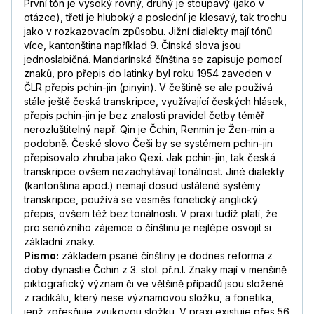
První tón je vysoký rovný, druhý je stoupavý (jako v
otázce), třetí je hluboký a poslední je klesavý, tak trochu
jako v rozkazovacím způsobu. Jižní dialekty mají tónů
více, kantonština například 9. Čínská slova jsou
jednoslabičná. Mandarínská čínština se zapisuje pomocí
znaků, pro přepis do latinky byl roku 1954 zaveden v
ČLR přepis pchin-jin (pinyin). V češtině se ale používá
stále ještě česká transkripce, využívající českých hlásek,
přepis pchin-jin je bez znalosti pravidel četby téměř
nerozluštitelný např. Qin je Čchin, Renmin je Žen-min a
podobně. České slovo Češi by se systémem pchin-jin
přepisovalo zhruba jako Qexi. Jak pchin-jin, tak česká
transkripce ovšem nezachytávají tonálnost. Jiné dialekty
(kantonština apod.) nemají dosud ustálené systémy
transkripce, používá se vesměs fonetický anglický
přepis, ovšem též bez tonálnosti. V praxi tudíž platí, že
pro seriózního zájemce o čínštinu je nejlépe osvojit si
základní znaky.
Písmo:
základem psané čínštiny je dodnes reforma z
doby dynastie Čchin z 3. stol. př.n.l. Znaky mají v menšině
piktografický význam či ve většině případů jsou složené
z radikálu, který nese významovou složku, a fonetika,
jenž zpřesňuje zvukovou složku. V praxi existuje přes 56