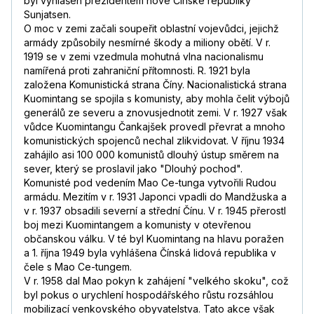
byl vyhlášen prezidentem nové Čínské republiky
Sunjatsen.
O moc v zemi začali soupeřit oblastní vojevůdci, jejichž
armády způsobily nesmírné škody a miliony obětí. V r.
1919 se v zemi vzedmula mohutná vlna nacionalismu
namířená proti zahraniční přítomnosti. R. 1921 byla
založena Komunistická strana Číny. Nacionalistická strana
Kuomintang se spojila s komunisty, aby mohla čelit výbojů
generálů ze severu a znovusjednotit zemi. V r. 1927 však
vůdce Kuomintangu Čankajšek provedl převrat a mnoho
komunistických spojenců nechal zlikvidovat. V říjnu 1934
zahájilo asi 100 000 komunistů dlouhý ústup směrem na
sever, který se proslavil jako "Dlouhý pochod".
Komunisté pod vedením Mao Ce-tunga vytvořili Rudou
armádu. Mezitím v r. 1931 Japonci vpadli do Mandžuska a
v r. 1937 obsadili severní a střední Čínu. V r. 1945 přerostl
boj mezi Kuomintangem a komunisty v otevřenou
občanskou válku. V té byl Kuomintang na hlavu poražen
a 1. října 1949 byla vyhlášena Čínská lidová republika v
čele s Mao Ce-tungem.
V r. 1958 dal Mao pokyn k zahájení "velkého skoku", což
byl pokus o urychlení hospodářského růstu rozsáhlou
mobilizací venkovského obyvatelstva. Tato akce však