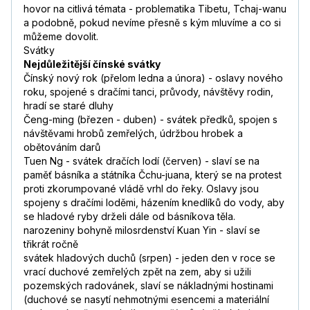
hovor na citlivá témata - problematika Tibetu, Tchaj-wanu
a podobně, pokud nevíme přesně s kým mluvíme a co si
můžeme dovolit.
Svátky
Nejdůležitější čínské svátky
Čínský nový rok (přelom ledna a února) - oslavy nového
roku, spojené s dračími tanci, průvody, návštěvy rodin,
hradí se staré dluhy
Čeng-ming (březen - duben) - svátek předků, spojen s
návštěvami hrobů zemřelých, údržbou hrobek a
obětováním darů
Tuen Ng - svátek dračích lodí (červen) - slaví se na
paměť básníka a státníka Čchu-juana, který se na protest
proti zkorumpované vládě vrhl do řeky. Oslavy jsou
spojeny s dračími loděmi, házením knedlíků do vody, aby
se hladové ryby drželi dále od básníkova těla.
narozeniny bohyně milosrdenství Kuan Yin - slaví se
třikrát ročně
svátek hladových duchů (srpen) - jeden den v roce se
vrací duchové zemřelých zpět na zem, aby si užili
pozemských radovánek, slaví se nákladnými hostinami
(duchové se nasytí nehmotnými esencemi a materiální