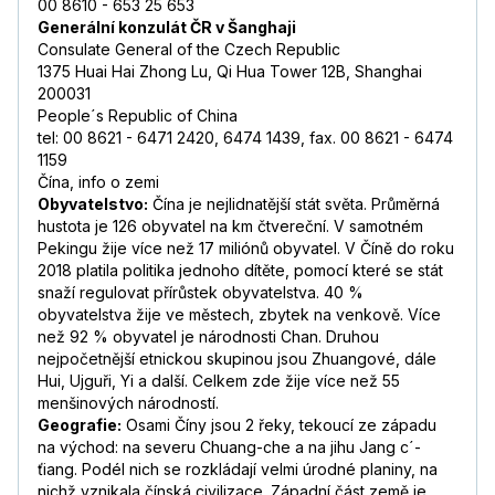
00 8610 - 653 25 653
Generální konzulát ČR v Šanghaji
Consulate General of the Czech Republic
1375 Huai Hai Zhong Lu, Qi Hua Tower 12B, Shanghai
200031
People´s Republic of China
tel: 00 8621 - 6471 2420, 6474 1439, fax. 00 8621 - 6474
1159
Čína, info o zemi
Obyvatelstvo:
Čína je nejlidnatější stát světa. Průměrná
hustota je 126 obyvatel na km čtvereční. V samotném
Pekingu žije více než 17 miliónů obyvatel. V Číně do roku
2018 platila politika jednoho dítěte, pomocí které se stát
snaží regulovat přírůstek obyvatelstva. 40 %
obyvatelstva žije ve městech, zbytek na venkově. Více
než 92 % obyvatel je národnosti Chan. Druhou
nejpočetnější etnickou skupinou jsou Zhuangové, dále
Hui, Ujguři, Yi a další. Celkem zde žije více než 55
menšinových národností.
Geografie:
Osami Číny jsou 2 řeky, tekoucí ze západu
na východ: na severu Chuang-che a na jihu Jang c´-
ťiang. Podél nich se rozkládají velmi úrodné planiny, na
nichž vznikala čínská civilizace. Západní část země je