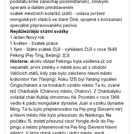
podstatu krmě zanechají pozemšťanům), čínskými
operami a dalšími představeními
svátek měsíčních koláčků (září) - oslava svržení
mongolských vládců ve staré Číně, spojená s konzumací
speciálně připravovaného pečiva
Nejdůležitější státní svátky
1. leden Nový rok
1. květen - Svátek práce
1. říjen - Státní svátek ČLR - vyhlášení ČLR v roce 1949
Peking (Pej-Ťing, Beijing) 北京
Historie:
akoliv oblast Pekingu byla osídlena již od
nepaměti, první zmínky o městě jsou až z období
Válčících států, kdy zde bylo založeno hlavní město
království Yan (Yanjing). Roku 1215 byl Yanjing vypálen
Čingischánem a na troskách vzniklo město Ta-tu, zvané
též Chánbalyk (Chánovo město, Chánov). Z Chánbalyku
ovládal chán Kublaj ohromnou říši. Povstání v roce 1368
vedlo k pádu mongolské dynastie Jüan a vzniku dynastie
Ming. Ta-tu bylo přejmenováno na Pej-ping (Severní mír)
a hlavní město říše bylo přesunuto do Nankingu. Na
počátku 15. století přesunul císoř Yongle dvůr do Pej-
pingu a město přejmenoval na Pej-ťing (Severní hlavní
město). V téže době vzniklo i jádro města, areál