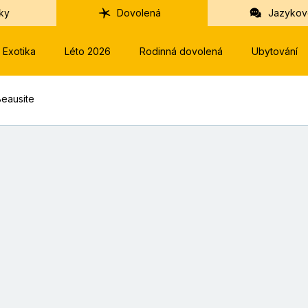
ky
Dovolená
Jazykov
Exotika
Léto 2026
Rodinná dovolená
Ubytování
Beausite