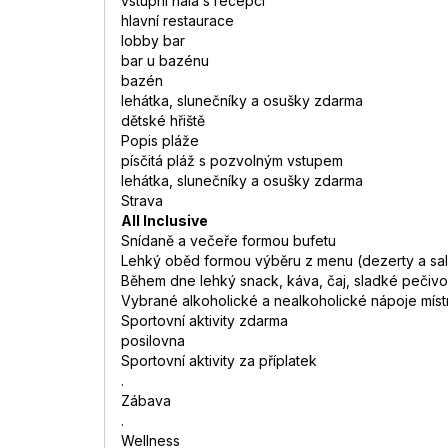
vstupní hala s recepcí
hlavní restaurace
lobby bar
bar u bazénu
bazén
lehátka, slunečníky a osušky zdarma
dětské hřiště
Popis pláže
písčitá pláž s pozvolným vstupem
lehátka, slunečníky a osušky zdarma
Strava
All Inclusive
Snídaně a večeře formou bufetu
Lehký oběd formou výběru z menu (dezerty a sal
Během dne lehký snack, káva, čaj, sladké pečivo
Vybrané alkoholické a nealkoholické nápoje místn
Sportovní aktivity zdarma
posilovna
Sportovní aktivity za příplatek
.
Zábava
.
Wellness