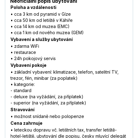
Neoficiální popis ubytování
Poloha a vzdálenosti
• cca 3 km od pyramid v Gíze
• cca 50 km od letiště v Káhiře
• cca 14 km od muzea (EMC)
• cca 1 km od nového muzea (GEM)
Vybavení a služby ubytování
• zdarma WiFi
• restaurace
• 24h pokojový servis
Vybavení pokoje
• základní vybavení: klimatizace, telefon, satelitní TV,
trezor, fén, minibar (za poplatek)
• kategorie:
- standard
- deluxe (na vyžádání, za příplatek)
- superior (na vyžádání, za příplatek)
Stravování
• možnost snídaně nebo polopenze
Cena zahrnuje
• leteckou dopravu vč. letištních tax, transfer letiště-
hotel-letiště, ubytování dle popisu, česky mluvící delegát