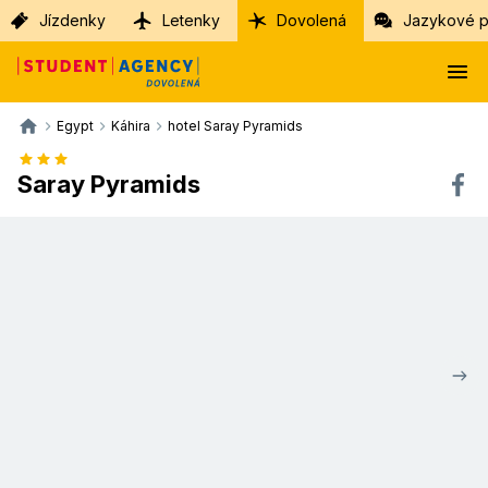
Jízdenky
Letenky
Dovolená
Jazykové p
Egypt
Káhira
hotel Saray Pyramids
Saray Pyramids