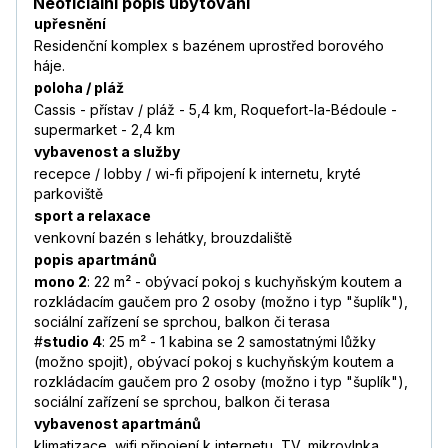
Neoficiální popis ubytování
upřesnění
Residenční komplex s bazénem uprostřed borového
háje.
poloha / pláž
Cassis - přístav / pláž - 5,4 km, Roquefort-la-Bédoule -
supermarket - 2,4 km
vybavenost a služby
recepce / lobby / wi-fi připojení k internetu, kryté
parkoviště
sport a relaxace
venkovní bazén s lehátky, brouzdaliště
popis apartmánů
mono 2
: 22 m² - obývací pokoj s kuchyňským koutem a
rozkládacím gaučem pro 2 osoby (možno i typ "šuplík"),
sociální zařízení se sprchou, balkon či terasa
#
studio 4
: 25 m² - 1 kabina se 2 samostatnými lůžky
(možno spojit), obývací pokoj s kuchyňským koutem a
rozkládacím gaučem pro 2 osoby (možno i typ "šuplík"),
sociální zařízení se sprchou, balkon či terasa
vybavenost apartmánů
klimatizace, wifi připojení k internetu, TV, mikrovlnka,