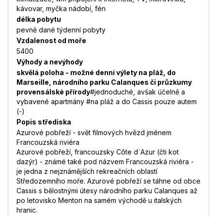
kávovar, myčka nádobí, fén
délka pobytu
pevně dané týdenní pobyty
Vzdalenost od moře
5400
Výhody a nevýhody
skvělá poloha - možné denní výlety na pláž, do
Marseille, národního parku Calanques či průzkumy
provensálské přírody
#jednoduché, avšak účelně a
vybavené apartmány #na pláž a do Cassis pouze autem
(-)
Popis střediska
Azurové pobřeží - svět filmových hvězd jménem
Francouzská riviéra
Azurové pobřeží, francouzsky Côte d´Azur (čti kot
dazýr) - známé také pod názvem Francouzská riviéra -
je jedna z nejznámějších rekreačních oblastí
Středozemního moře. Azurové pobřeží se táhne od obce
Cassis s bělostnými útesy národního parku Calanques až
po letovisko Menton na samém východě u italských
hranic.