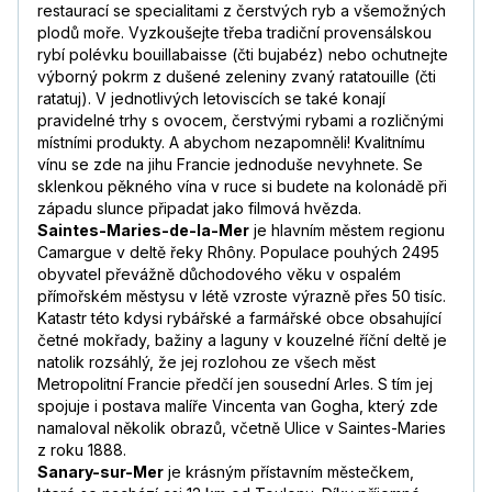
restaurací se specialitami z čerstvých ryb a všemožných
plodů moře. Vyzkoušejte třeba tradiční provensálskou
rybí polévku bouillabaisse (čti bujabéz) nebo ochutnejte
výborný pokrm z dušené zeleniny zvaný ratatouille (čti
ratatuj). V jednotlivých letoviscích se také konají
pravidelné trhy s ovocem, čerstvými rybami a rozličnými
místními produkty. A abychom nezapomněli! Kvalitnímu
vínu se zde na jihu Francie jednoduše nevyhnete. Se
sklenkou pěkného vína v ruce si budete na kolonádě při
západu slunce připadat jako filmová hvězda.
Saintes-Maries-de-la-Mer
je hlavním městem regionu
Camargue v deltě řeky Rhôny. Populace pouhých 2495
obyvatel převážně důchodového věku v ospalém
přímořském městysu v létě vzroste výrazně přes 50 tisíc.
Katastr této kdysi rybářské a farmářské obce obsahující
četné mokřady, bažiny a laguny v kouzelné říční deltě je
natolik rozsáhlý, že jej rozlohou ze všech měst
Metropolitní Francie předčí jen sousední Arles. S tím jej
spojuje i postava malíře Vincenta van Gogha, který zde
namaloval několik obrazů, včetně Ulice v Saintes-Maries
z roku 1888.
Sanary-sur-Mer
je krásným přístavním městečkem,