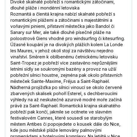
Divoké skalnaté pobřeží s romantickými zátočinami,
dlouhé pláže i mondénní letoviska
Rozmanitá a členitá krajina nabízí skalnaté pobřeží s
romantickými plážemi a zátočinami s majestátními a
voňavými piniemi, přístavní městečka jako Bandol či
Sanary sur Mer, ale také dlouhé písečné pláže na
poloostrově Giens vhodné pro windsurfing či kitesurfing.
Úžasné koupání je na divokých plážích kolem La Londe
les Maures, v jehož okolí stojí za návštěvu nejedno
vinařství. Směrem k oblíbenému četnickému letovisku
Saint-Tropez je pobřeží více zastavěno nejrůznějšími
letními sídly se soukromými bazény a provoz na užší
pobřežní silnici houstne, zejména pak okolo přístavních
městeček Sainte-Maxime, Fréjus a Saint-Raphaël.
Nádherná projížďka po silnici vinoucí se okolo červeně
zbarvených skalisek pohoří Esterel, s dechberoucími
výhledy na až neskutečně azurově modré moře začíná
právě za Saint-Raphaël. Romantická krajina skalnatého
pobřeží pak končí, jakmile se ocitnete ve slavném
festivalovém Cannes, které sousedí se starobylým
městem Antibes či popojedete o kousek dále do Nice,
kde jsou městské pláže lemovány palmovými
promenádami a hotelovými komplexy. Na letiště v Nice