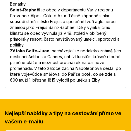
Benátky.
Saint-Raphaël
je obec v departmentu Var v regionu
Provence-Alpes-Côte d'Azur. Těsně západně s ním
sousedí starší město Fréjus a společně tvoří aglomeraci
známou jako Fréjus Saint-Raphaël. Díky vynikajícímu
klimatu se obec vyvinula již v 19. století v oblíbený
přímořský resort, často navštěvovaný umělci, sportovci a
politiky.
Zátoka Golfe-Juan
, nacházející se nedaleko známějších
destinací Antibes a Cannes, nabízí turistům krásné dlouhé
písečné pláže a možnost procházek na palmové
promenádě. V této zátoce začíná Napoleonova cesta, po
které vojevůdce směřoval do Paříže poté, co se zde s
600 muži 1. března 1815 vylodil po útěku z Elby.
Nejlepší nabídky a tipy na cestování přímo ve
vašem e-mailu