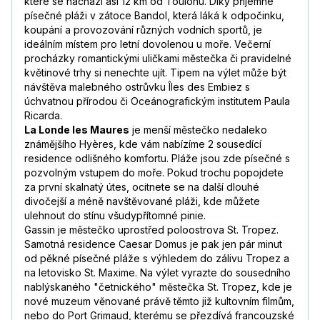
které se nachází asi 12 km od Toulonu. Díky příjemné
písečné pláži v zátoce Bandol, která láká k odpočinku,
koupání a provozování různých vodních sportů, je
ideálním místem pro letní dovolenou u moře. Večerní
procházky romantickými uličkami městečka či pravidelné
květinové trhy si nenechte ujít. Tipem na výlet může být
návštěva malebného ostrůvku Îles des Embiez s
úchvatnou přírodou či Oceánografickým institutem Paula
Ricarda.
La Londe les Maures
je menší městečko nedaleko
známějšího Hyères, kde vám nabízíme 2 sousedící
residence odlišného komfortu. Pláže jsou zde písečné s
pozvolným vstupem do moře. Pokud trochu popojdete
za první skalnatý útes, ocitnete se na další dlouhé
divočejší a méně navštěvované pláži, kde můžete
ulehnout do stínu všudypřítomné pinie.
Gassin je městečko uprostřed poloostrova St. Tropez.
Samotná residence Caesar Domus je pak jen pár minut
od pěkné písečné pláže s výhledem do zálivu Tropez a
na letovisko St. Maxime. Na výlet vyrazte do sousedního
nablýskaného "četnického" městečka St. Tropez, kde je
nové muzeum věnované právě těmto již kultovním filmům,
nebo do Port Grimaud, kterému se přezdívá francouzské