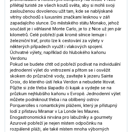
přilétají turisté ze všech koutů světa, aby si mohli svoji
zaslouženou dovolenou užít tam, kde se nablýskané
vitríny obchodů s luxusními značkami lesknou v záři
zapadajícího slunce. Do městského státu Monako, jehož
součástí je i věhlasné Monte Carlo, je to z Nice už jen pár
kilometrů. Celé pobřeží pak kromě silnice lemuje i
železniční trať, proto lze k cestování za výlety v
některých případech využít i vlakových spojení.
Úchvatné výlety, například do hlubokého kaňonu
Verdonu
Pokud se budete chtít od pobřeží podívat na individuální
jednodenní výlet do vnitrozemí a přitom se i osvěžit
skokem do průzračné vody, zavítejte k jezeru Sainte
Croix, do kterého ústí řeka Verdon a nebudete litovat.
Půjčte si zde třeba šlapadlo či kajak a vydejte se na
průzkum nejhlubšího kaňonu v Evropě. Jednodenní výlet
můžete podniknout třeba i na oblíbený ostrov
Porquerolles s romantickými plážemi, který je přístupný
lodí z přístavu Miramar v La Londe les Maures.
Enogastronomická nirvána pro labužníky a gourmety
Azurové pobřeží je nejen místem odpočinku na
rozpálené pláži, ale také místem mnoha výborných