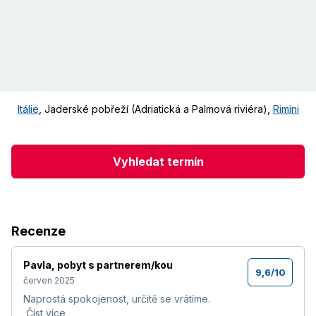
Itálie
,
Jaderské pobřeží (Adriatická a Palmová riviéra)
,
Rimini
Vyhledat termín
Recenze
Pavla
,
pobyt s partnerem/kou
9,6
/
10
červen 2025
Naprostá spokojenost, určitě se vrátíme.
Číst více