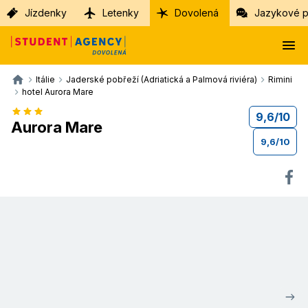
Jízdenky
Letenky
Dovolená
Jazykové p
Itálie
Jaderské pobřeží (Adriatická a Palmová riviéra)
Rimini
hotel Aurora Mare
9,6
/
10
Aurora Mare
9,6
/
10