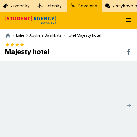
Jízdenky
Letenky
Dovolená
Jazykové p
Itálie
Apulie a Basilikata
hotel Majesty hotel
Majesty hotel