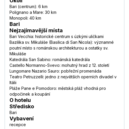
Okolí
Bari (centrum): 6 km
Polignano a Mare: 30 km
Monopoli: 40 km
Bari
Nejzajímavější místa
Bari Vecchia: historické centrum s úzkými uličkami
Bazilika sv. Mikuláše (Basilica di San Nicola): významné
poutní místo s románskou architekturou a ostatky sv.
Mikuláše
Katedrála San Sabino: románská katedrála
Castello Normanno-Svevo: mohutný hrad z 12. století
Lungomare Nazario Sauro: pobřežní promenáda
Teatro Petruzzelli: jedno z největších operních divadel v
Itálii
Pláže Pane e Pomodoro: městská pláž vhodná pro
odpočinek a koupání
O hotelu
Středisko
Bari
Vybavení
recepce