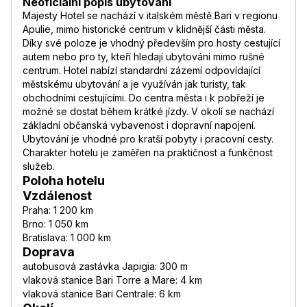
Neoficiální popis ubytování
Majesty Hotel se nachází v italském městě Bari v regionu
Apulie, mimo historické centrum v klidnější části města.
Díky své poloze je vhodný především pro hosty cestující
autem nebo pro ty, kteří hledají ubytování mimo rušné
centrum. Hotel nabízí standardní zázemí odpovídající
městskému ubytování a je využíván jak turisty, tak
obchodními cestujícími. Do centra města i k pobřeží je
možné se dostat během krátké jízdy. V okolí se nachází
základní občanská vybavenost i dopravní napojení.
Ubytování je vhodné pro kratší pobyty i pracovní cesty.
Charakter hotelu je zaměřen na praktičnost a funkčnost
služeb.
Poloha hotelu
Vzdálenost
Praha: 1 200 km
Brno: 1 050 km
Bratislava: 1 000 km
Doprava
autobusová zastávka Japigia: 300 m
vlaková stanice Bari Torre a Mare: 4 km
vlaková stanice Bari Centrale: 6 km