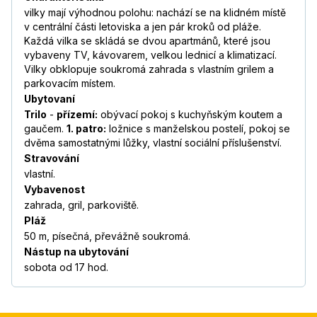
vilky mají výhodnou polohu: nachází se na klidném místě
v centrální části letoviska a jen pár kroků od pláže.
Každá vilka se skládá se dvou apartmánů, které jsou
vybaveny TV, kávovarem, velkou lednicí a klimatizací.
Vilky obklopuje soukromá zahrada s vlastním grilem a
parkovacím místem.
Ubytovaní
Trilo
-
přízemí:
obývací pokoj s kuchyňským koutem a
gaučem.
1. patro:
ložnice s manželskou postelí, pokoj se
dvěma samostatnými lůžky, vlastní sociální příslušenství.
Stravování
vlastní.
Vybavenost
zahrada, gril, parkoviště.
Pláž
50 m, písečná, převážně soukromá.
Nástup na ubytování
sobota od 17 hod.