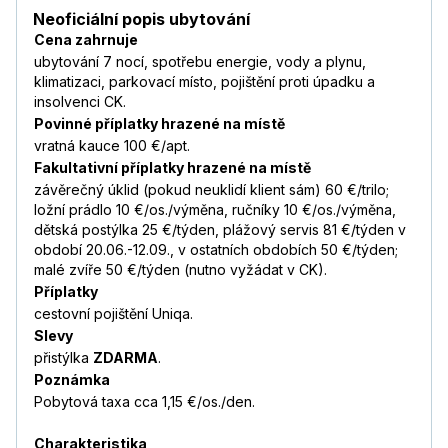
Neoficiální popis ubytování
Cena zahrnuje
ubytování 7 nocí, spotřebu energie, vody a plynu,
klimatizaci, parkovací místo, pojištění proti úpadku a
insolvenci CK.
Povinné příplatky hrazené na místě
vratná kauce 100 €/apt.
Fakultativní příplatky hrazené na místě
závěrečný úklid (pokud neuklidí klient sám) 60 €/trilo;
ložní prádlo 10 €/os./výměna, ručníky 10 €/os./výměna,
dětská postýlka 25 €/týden, plážový servis 81 €/týden v
období 20.06.-12.09., v ostatních obdobích 50 €/týden;
malé zvíře 50 €/týden (nutno vyžádat v CK).
Příplatky
cestovní pojištění Uniqa.
Slevy
přistýlka
ZDARMA
.
Poznámka
Pobytová taxa cca 1,15 €/os./den.
Charakteristika