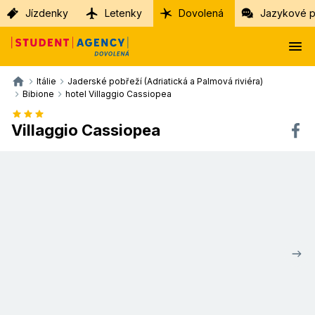
Jízdenky
Letenky
Dovolená
Jazykové p
Itálie
Jaderské pobřeží (Adriatická a Palmová riviéra)
Bibione
hotel Villaggio Cassiopea
Villaggio Cassiopea