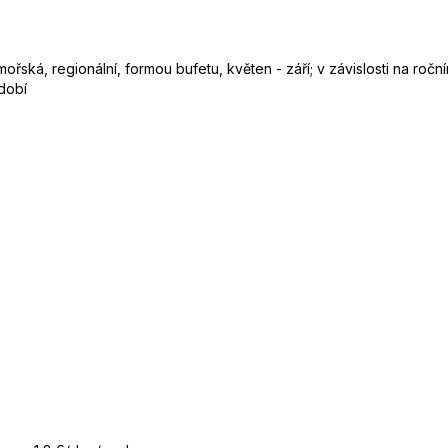
ořská, regionální, formou bufetu, květen - září; v závislosti na roč
bdobí