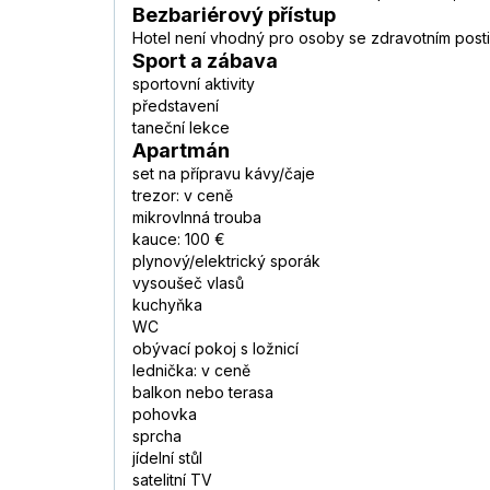
Bezbariérový přístup
Hotel není vhodný pro osoby se zdravotním post
Sport a zábava
sportovní aktivity
představení
taneční lekce
Apartmán
set na přípravu kávy/čaje
trezor: v ceně
mikrovlnná trouba
kauce: 100 €
plynový/elektrický sporák
vysoušeč vlasů
kuchyňka
WC
obývací pokoj s ložnicí
lednička: v ceně
balkon nebo terasa
pohovka
sprcha
jídelní stůl
satelitní TV