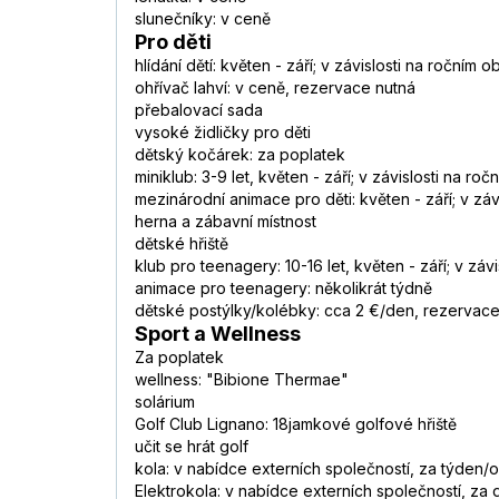
slunečníky: v ceně
Pro děti
hlídání dětí: květen - září; v závislosti na ročním 
ohřívač lahví: v ceně, rezervace nutná
přebalovací sada
vysoké židličky pro děti
dětský kočárek: za poplatek
miniklub: 3-9 let, květen - září; v závislosti na ro
mezinárodní animace pro děti: květen - září; v záv
herna a zábavní místnost
dětské hřiště
klub pro teenagery: 10-16 let, květen - září; v záv
animace pro teenagery: několikrát týdně
dětské postýlky/kolébky: cca 2 €/den, rezervace
Sport a Wellness
Za poplatek
wellness: "Bibione Thermae"
solárium
Golf Club Lignano: 18jamkové golfové hřiště
učit se hrát golf
kola: v nabídce externích společností, za týden
Elektrokola: v nabídce externích společností, z