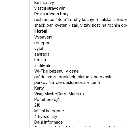
Bez stravy
vlastní stravování
Restaurace a bary
restaurace "Sole": druhy kuchyně: italská, středom
snack bar: květen - září; v závislosti na ročním o
Hotel
Vybavení
recepce
výtah
zahrada
terasa
amfiteátr
Wi-Fi: u bazénu, v ceně
prádelna: za poplatek, platba v hotovosti
parkoviště: dle dostupnosti, v ceně
Karty
Visa, MasterCard, Maestro
Počet pokojů
218
Místní kategorie
4 hvězdičky
Další informace