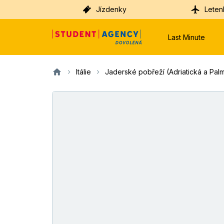
Jízdenky
Leten
Last Minute
Itálie
Jaderské pobřeží (Adriatická a Palm