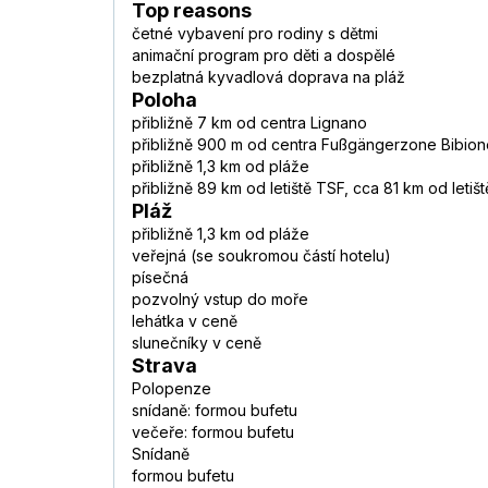
Top reasons
četné vybavení pro rodiny s dětmi
animační program pro děti a dospělé
bezplatná kyvadlová doprava na pláž
Poloha
přibližně 7 km od centra Lignano
přibližně 900 m od centra Fußgängerzone Bibion
přibližně 1,3 km od pláže
přibližně 89 km od letiště TSF, cca 81 km od letiš
Pláž
přibližně 1,3 km od pláže
veřejná (se soukromou částí hotelu)
písečná
pozvolný vstup do moře
lehátka v ceně
slunečníky v ceně
Strava
Polopenze
snídaně: formou bufetu
večeře: formou bufetu
Snídaně
formou bufetu