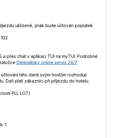
odjezdu uklizené, jinak bude účtován poplatek
 102
 a přes chat v aplikaci TUI na myTUI. Podrobné
 záložce
Delegátský online servis 24/7
 O účtování této daně svým hostům rozhodují
. Daň platí zákazníci při příjezdu do hotelu.
čností PLL LOT)
k: 1