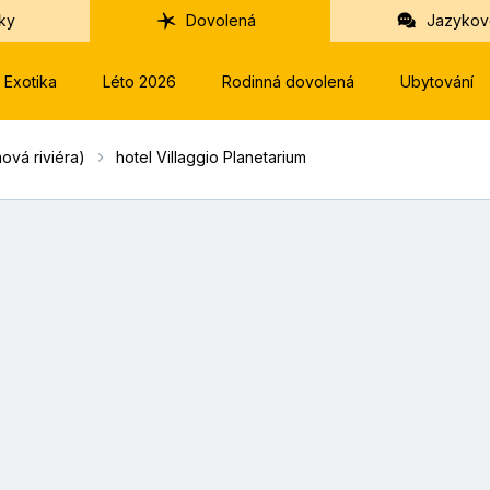
ky
Dovolená
Jazykov
Exotika
Léto 2026
Rodinná dovolená
Ubytování
ová riviéra)
hotel Villaggio Planetarium