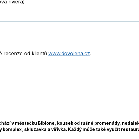
vá riviéra)
né recenze od klientů
www.dovolena.cz
.
hází v městečku Bibione, kousek od rušné promenády, nedaleko
ý komplex, skluzavka a vířivka. Každý může také využít restaurac