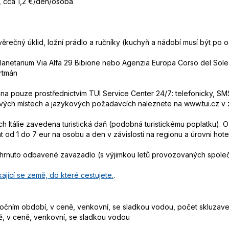
i, cca 1,2 €/den/osoba
věrečný úklid, ložní prádlo a ručníky (kuchyň a nádobí musí být po 
 Planetarium Via Alfa 29 Bibione nebo Agenzia Europa Corso del Sole
rtmán
 pouze prostřednictvím TUI Service Center 24/7: telefonicky, SMS
ových místech a jazykových požadavcích naleznete na www.tui.cz v
ech Itálie zavedena turistická daň (podobná turistickému poplatku).
 od 1 do 7 eur na osobu a den v závislosti na regionu a úrovni hotelu
zahrnuto odbavené zavazadlo (s výjimkou letů provozovaných spole
ající se země, do které cestujete.
.
 ročním období, v ceně, venkovní, se sladkou vodou, počet skluzave
óně, v ceně, venkovní, se sladkou vodou