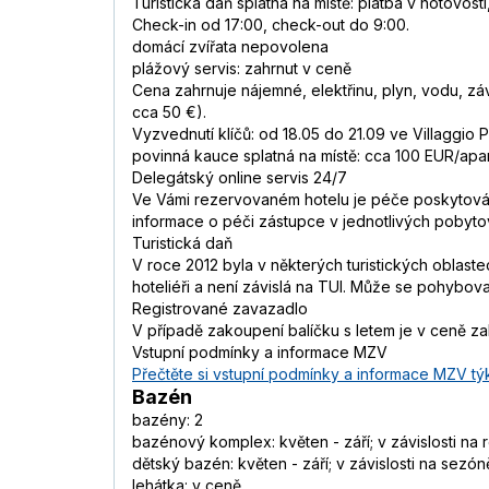
Turistická daň splatná na místě: platba v hotovost
Check-in od 17:00, check-out do 9:00.
domácí zvířata nepovolena
plážový servis: zahrnut v ceně
Cena zahrnuje nájemné, elektřinu, plyn, vodu, zá
cca 50 €).
Vyzvednutí klíčů: od 18.05 do 21.09 ve Villaggio
povinná kauce splatná na místě: cca 100 EUR/apa
Delegátský online servis 24/7
Ve Vámi rezervovaném hotelu je péče poskytována
informace o péči zástupce v jednotlivých pobyt
Turistická daň
V roce 2012 byla v některých turistických oblast
hoteliéři a není závislá na TUI. Může se pohybovat
Registrované zavazadlo
V případě zakoupení balíčku s letem je v ceně 
Vstupní podmínky a informace MZV
Přečtěte si vstupní podmínky a informace MZV týk
Bazén
bazény: 2
bazénový komplex: květen - září; v závislosti na
dětský bazén: květen - září; v závislosti na sez
lehátka: v ceně