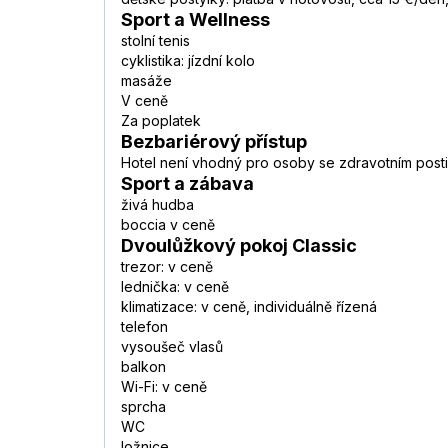
Sport a Wellness
stolní tenis
cyklistika: jízdní kolo
masáže
V ceně
Za poplatek
Bezbariérový přístup
Hotel není vhodný pro osoby se zdravotním post
Sport a zábava
živá hudba
boccia v ceně
Dvoulůžkový pokoj Classic
trezor: v ceně
lednička: v ceně
klimatizace: v ceně, individuálně řízená
telefon
vysoušeč vlasů
balkon
Wi-Fi: v ceně
sprcha
WC
ložnice