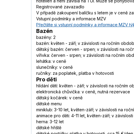
hoteliéři a není závislá na TUI. Může se pohybovat
Registrované zavazadlo
V případě zakoupení balíčku s letem je v ceně 
Vstupní podmínky a informace MZV
Přečtěte si vstupní podmínky a informace MZV týk
Bazén
bazény: 2
bazén: květen - září; v závislosti na ročním obdo
dětský bazén: červen - srpen; v závislosti na ro
vířivka: červen - srpen; v závislosti na ročním o
lehátka: v ceně
slunečníky: v ceně
ručníky: za poplatek, platba v hotovosti
Pro děti
hlídání dětí: květen - září; v závislosti na ročním
elektronická chůvička: v ceně, nutná rezervace
dětský kočárek: v ceně
dětské menu
miniklub: 3-10 let, květen-září; v závislosti na ro
animace pro děti: 4-11 let, květen-září; v závislos
herna: 3-12 let
dětské hřiště
dětské postýlky: platba v hotovosti, cca 15 €/den