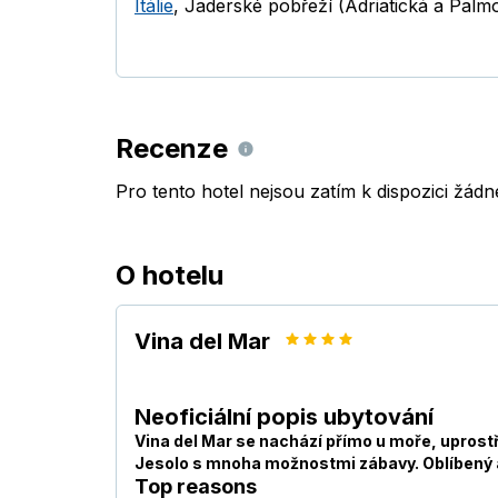
Itálie
,
Jaderské pobřeží (Adriatická a Palmo
Recenze
Pro tento hotel nejsou zatím k dispozici žád
O hotelu
Vina del Mar
Neoficiální popis ubytování
Vina del Mar se nachází přímo u moře, uprost
Jesolo s mnoha možnostmi zábavy. Oblíbený aq
Top reasons