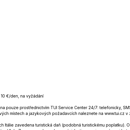
a 10 €/den, na vyžádání
 pouze prostřednictvím TUI Service Center 24/7: telefonicky, SMS
ových místech a jazykových požadavcích naleznete na www.tui.cz v
ech Itálie zavedena turistická daň (podobná turistickému poplatku).