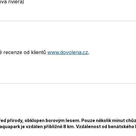
vá riviéra)
né recenze od klientů
www.dovolena.cz
.
řed přírody, obklopen borovým lesem. Pouze několik minut chů
uapark je vzdálen přibližně 8 km. Vzdálenost od benátského le