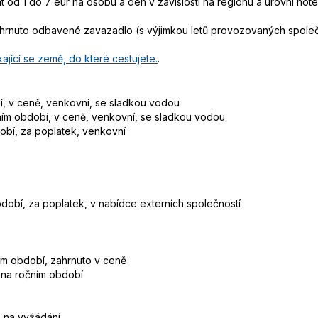
 od 1 do 7 eur na osobu a den v závislosti na regionu a úrovni hotelu
zahrnuto odbavené zavazadlo (s výjimkou letů provozovaných spole
ající se země, do které cestujete.
.
bí, v ceně, venkovní, se sladkou vodou
čním období, v ceně, venkovní, se sladkou vodou
bdobí, za poplatek, venkovní
 období, za poplatek, v nabídce externích společností
čním období, zahrnuto v ceně
ti na ročním období
, na vyžádání