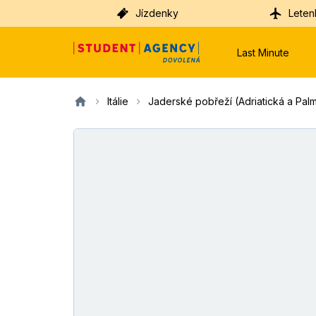
Jízdenky
Leten
Last Minute
Itálie
Jaderské pobřeží (Adriatická a Palm