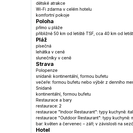
dětské atrakce
Wi-Fi zdarma v celém hotelu
komfortní pokoje
Poloha
přímo u pláže
přibližně 50 km od letiště TSF, cca 40 km od leti
Pláž
písečná
lehátka v ceně
slunečníky v ceně
Strava
Polopenze
snídaně: kontinentální, formou bufetu
večeře: formou bufetu nebo výběr z denního me
Snídaně
kontinentální, formou bufetu
Restaurace a bary
restaurace: 2
restaurace "Indoor Restaurant": typy kuchyně: it
restaurace "Outdoor Restaurant": typy kuchyně: m
bar: květen a červenec – září; v závislosti na se
Hotel