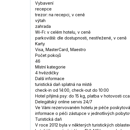
Vybavení
recepce
trezor: na recepci, v ceně
výtah
zahrada
Wi-Fi: v celém hotelu, v ceně
parkoviště: dle dostupnosti, nestřežené, v ceně
Karty
Visa, MasterCard, Maestro
Počet pokojů
46
Místní kategorie
4 hvězdičky
Další informace
turistická daň splatná na místě
check-in od 14:00, check-out do 10:00
Hotel přijímá psy: do 15 kg, platba v hotovosti cc
Delegátský online servis 24/7
Ve Vámi rezervovaném hotelu je péče poskytována
informace o péči zástupce v jednotlivých pobyt
Turistická daň
V roce 2012 byla v některých turistických oblast