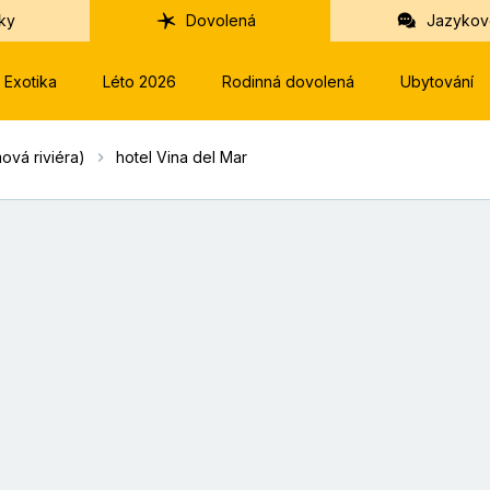
ky
Dovolená
Jazykov
Exotika
Léto 2026
Rodinná dovolená
Ubytování
ová riviéra)
hotel Vina del Mar