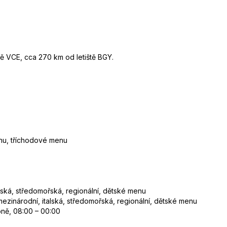
ště VCE, cca 270 km od letiště BGY.
nu, tříchodové menu
alská, středomořská, regionální, dětské menu
ezinárodní, italská, středomořská, regionální, dětské menu
zóně, 08:00 – 00:00