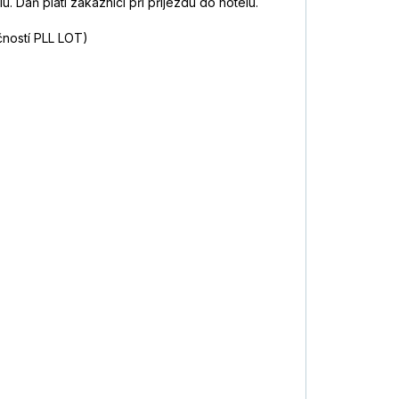
. Daň platí zákazníci při příjezdu do hotelu.
čností PLL LOT)