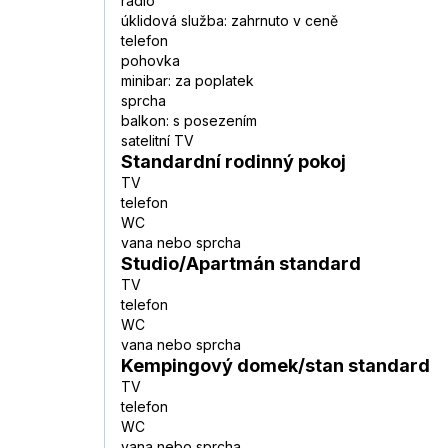
rádio
úklidová služba: zahrnuto v ceně
telefon
pohovka
minibar: za poplatek
sprcha
balkon: s posezením
satelitní TV
Standardní rodinný pokoj
TV
telefon
WC
vana nebo sprcha
Studio/Apartmán standard
TV
telefon
WC
vana nebo sprcha
Kempingový domek/stan standard
TV
telefon
WC
vana nebo sprcha