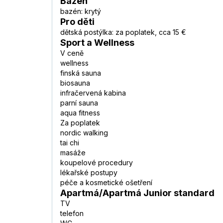
Bazén
bazén: krytý
Pro děti
dětská postýlka: za poplatek, cca 15 €
Sport a Wellness
V ceně
wellness
finská sauna
biosauna
infračervená kabina
parní sauna
aqua fitness
Za poplatek
nordic walking
tai chi
masáže
koupelové procedury
lékařské postupy
péče a kosmetické ošetření
Apartmá/Apartmá Junior standard
TV
telefon