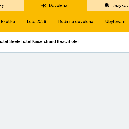
ky
Dovolená
Jazykov
Exotika
Léto 2026
Rodinná dovolená
Ubytování
hotel Seetelhotel Kaiserstrand Beachhotel