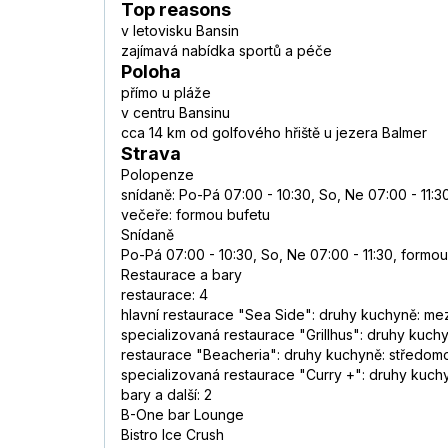
Top reasons
v letovisku Bansin
zajímavá nabídka sportů a péče
Poloha
přímo u pláže
v centru Bansinu
cca 14 km od golfového hřiště u jezera Balmer
Strava
Polopenze
snídaně: Po-Pá 07:00 - 10:30, So, Ne 07:00 - 11:3
večeře: formou bufetu
Snídaně
Po-Pá 07:00 - 10:30, So, Ne 07:00 - 11:30, formo
Restaurace a bary
restaurace: 4
hlavní restaurace "Sea Side": druhy kuchyně: mezi
specializovaná restaurace "Grillhus": druhy kuchyn
restaurace "Beacheria": druhy kuchyně: středomo
specializovaná restaurace "Curry +": druhy kuchy
bary a další: 2
B-One bar Lounge
Bistro Ice Crush