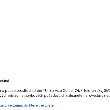
)
 nutná
 pouze prostřednictvím TUI Service Center 24/7: telefonicky, SMS
ových místech a jazykových požadavcích naleznete na www.tui.cz v
ající se země, do které cestujete.
.