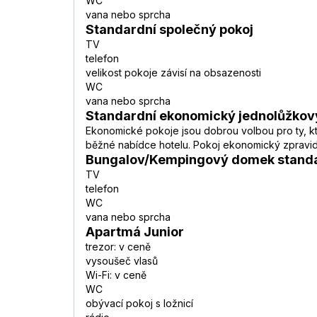
WC
vana nebo sprcha
Standardní společný pokoj
TV
telefon
velikost pokoje závisí na obsazenosti
WC
vana nebo sprcha
Standardní ekonomický jednolůžkov
Ekonomické pokoje jsou dobrou volbou pro ty, kteř
běžné nabídce hotelu. Pokoj ekonomický zpravidl
Bungalov/Kempingový domek stand
TV
telefon
WC
vana nebo sprcha
Apartmá Junior
trezor: v ceně
vysoušeč vlasů
Wi-Fi: v ceně
WC
obývací pokoj s ložnicí