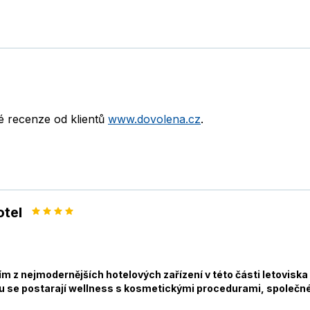
né recenze od klientů
www.dovolena.cz
.
otel
m z nejmodernějších hotelových zařízení v této části letoviska
u se postarají wellness s kosmetickými procedurami, společné 