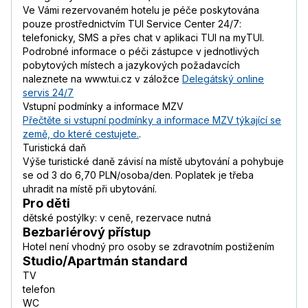
Ve Vámi rezervovaném hotelu je péče poskytována
pouze prostřednictvím TUI Service Center 24/7:
telefonicky, SMS a přes chat v aplikaci TUI na myTUI.
Podrobné informace o péči zástupce v jednotlivých
pobytových místech a jazykových požadavcích
naleznete na www.tui.cz v záložce
Delegátský online
servis 24/7
Vstupní podmínky a informace MZV
Přečtěte si vstupní podmínky a informace MZV týkající se
země, do které cestujete.
.
Turistická daň
Výše turistické daně závisí na místě ubytování a pohybuje
se od 3 do 6,70 PLN/osoba/den. Poplatek je třeba
uhradit na místě při ubytování.
Pro děti
dětské postýlky: v ceně, rezervace nutná
Bezbariérový přístup
Hotel není vhodný pro osoby se zdravotním postižením
Studio/Apartmán standard
TV
telefon
WC