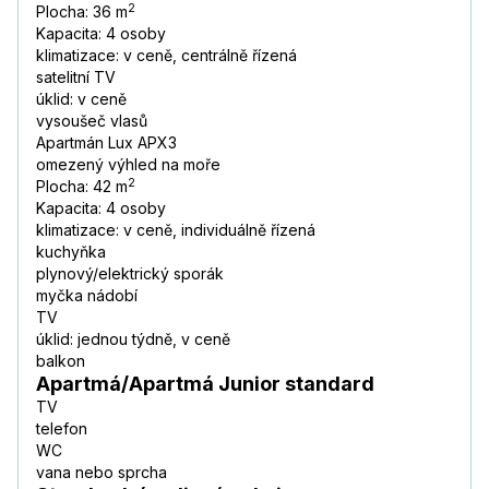
2
Plocha: 36 m
Kapacita: 4 osoby
klimatizace: v ceně, centrálně řízená
satelitní TV
úklid: v ceně
vysoušeč vlasů
Apartmán Lux APX3
omezený výhled na moře
2
Plocha: 42 m
Kapacita: 4 osoby
klimatizace: v ceně, individuálně řízená
kuchyňka
plynový/elektrický sporák
myčka nádobí
TV
úklid: jednou týdně, v ceně
balkon
Apartmá/Apartmá Junior standard
TV
telefon
WC
vana nebo sprcha