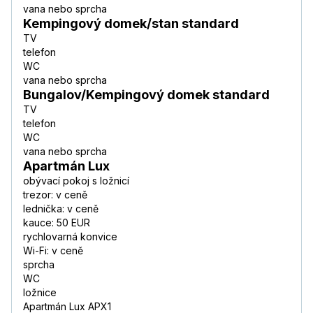
vana nebo sprcha
Kempingový domek/stan standard
TV
telefon
WC
vana nebo sprcha
Bungalov/Kempingový domek standard
TV
telefon
WC
vana nebo sprcha
Apartmán Lux
obývací pokoj s ložnicí
trezor: v ceně
lednička: v ceně
kauce: 50 EUR
rychlovarná konvice
Wi-Fi: v ceně
sprcha
WC
ložnice
Apartmán Lux APX1