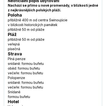
Neoficiální popis ubytování
Nachází se přímo u nové promenády, v blízkosti jedné
z nejkrásnějších polských pláží.
Poloha
přibližně 400 m od centra Świnoujście
v blízkosti historických památek
přibližně 50 m od pláže
Pláž
přibližně 50 m od pláže
veřejná
písečná
Strava
Plná penze
snídaně: formou bufetu
oběd: formou bufetu
večeře: formou bufetu
Polopenze
snídaně: formou bufetu
večeře: formou bufetu
Snídaně
formou bufetu
Hotel