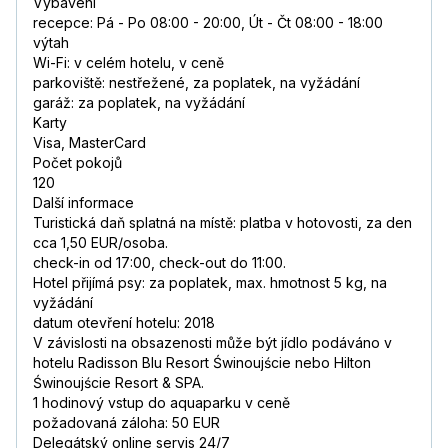
Vybavení
recepce: Pá - Po 08:00 - 20:00, Út - Čt 08:00 - 18:00
výtah
Wi-Fi: v celém hotelu, v ceně
parkoviště: nestřežené, za poplatek, na vyžádání
garáž: za poplatek, na vyžádání
Karty
Visa, MasterCard
Počet pokojů
120
Další informace
Turistická daň splatná na místě: platba v hotovosti, za den
cca 1,50 EUR/osoba.
check-in od 17:00, check-out do 11:00.
Hotel přijímá psy: za poplatek, max. hmotnost 5 kg, na
vyžádání
datum otevření hotelu: 2018
V závislosti na obsazenosti může být jídlo podáváno v
hotelu Radisson Blu Resort Świnoujście nebo Hilton
Świnoujście Resort & SPA.
1 hodinový vstup do aquaparku v ceně
požadovaná záloha: 50 EUR
Delegátský online servis 24/7