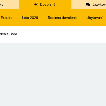
ky
Dovolená
Jazykov
Exotika
Léto 2026
Rodinná dovolená
Ubytování
elenia Góra