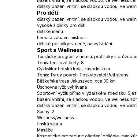
bazén: vnitřní, se sladkou vodou, ve wellness cen
dětský bazén: vnitřní, se sladkou vodou, ve well
Pro děti
dětský bazén: vnitřní, se sladkou vodou, ve well
vysoké židličky pro děti
dětské menu
herna a zábavní místnost
dětské postýlky: v ceně, na vyžádání
Sport a Wellness
Turistický program z hotelu: prohlídky s průvodce
Tenis: tenisové kurty: 8
Cyklistika: horská kola, závodní kola
Tenis: Tvrdý povrch: Poskytovatel třetí strany
Běžkařská trasa Jakuszyce, cca 30 km
Úschovna lyží: vyhřívaná
Sportovní vyžití přímo v lyžařském středisku: Sj
bazén: vnitřní, se sladkou vodou, ve wellness zó
dětský bazén: vnitřní, se sladkou vodou, ve well
Sauny: 2
Wellness/wellness
finská sauna
Masáže
Kosmetické procedury: ošetření obličeje, manikú