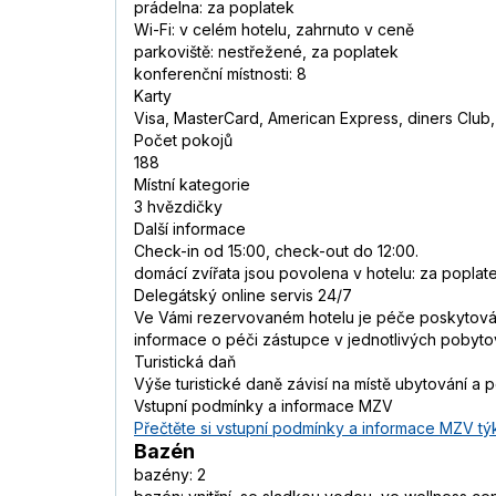
prádelna: za poplatek
Wi-Fi: v celém hotelu, zahrnuto v ceně
parkoviště: nestřežené, za poplatek
konferenční místnosti: 8
Karty
Visa, MasterCard, American Express, diners Club
Počet pokojů
188
Místní kategorie
3 hvězdičky
Další informace
Check-in od 15:00, check-out do 12:00.
domácí zvířata jsou povolena v hotelu: za poplat
Delegátský online servis 24/7
Ve Vámi rezervovaném hotelu je péče poskytována
informace o péči zástupce v jednotlivých pobyt
Turistická daň
Výše turistické daně závisí na místě ubytování a 
Vstupní podmínky a informace MZV
Přečtěte si vstupní podmínky a informace MZV týk
Bazén
bazény: 2