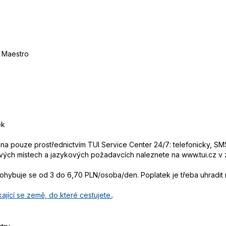
, Maestro
ek
 pouze prostřednictvím TUI Service Center 24/7: telefonicky, SMS
ových místech a jazykových požadavcích naleznete na www.tui.cz v
pohybuje se od 3 do 6,70 PLN/osoba/den. Poplatek je třeba uhradit n
ající se země, do které cestujete.
.