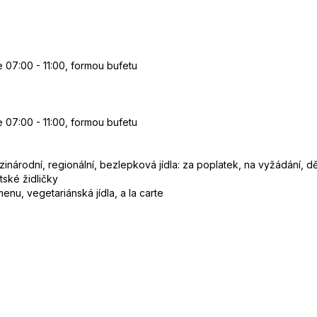
e 07:00 - 11:00, formou bufetu
e 07:00 - 11:00, formou bufetu
inárodní, regionální, bezlepková jídla: za poplatek, na vyžádání, dě
ětské židličky
nu, vegetariánská jídla, a la carte