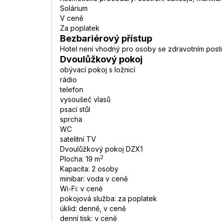
Solárium
V ceně
Za poplatek
Bezbariérový přístup
Hotel není vhodný pro osoby se zdravotním post
Dvoulůžkový pokoj
obývací pokoj s ložnicí
rádio
telefon
vysoušeč vlasů
psací stůl
sprcha
WC
satelitní TV
Dvoulůžkový pokoj DZX1
2
Plocha: 19 m
Kapacita: 2 osoby
minibar: voda v ceně
Wi-Fi: v ceně
pokojová služba: za poplatek
úklid: denně, v ceně
denní tisk: v ceně