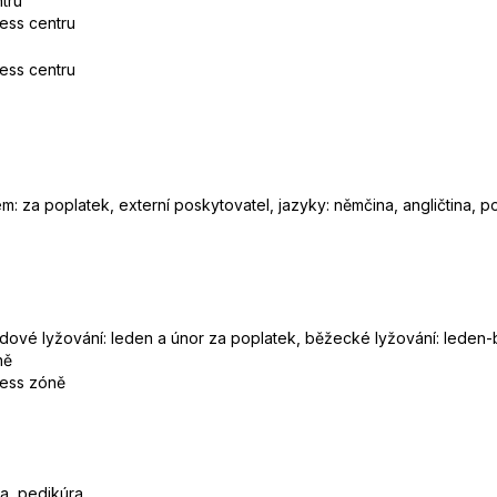
tru
ness centru
ness centru
m: za poplatek, externí poskytovatel, jazyky: němčina, angličtina, po
ezdové lyžování: leden a únor za poplatek, běžecké lyžování: leden
ně
ness zóně
ra, pedikúra