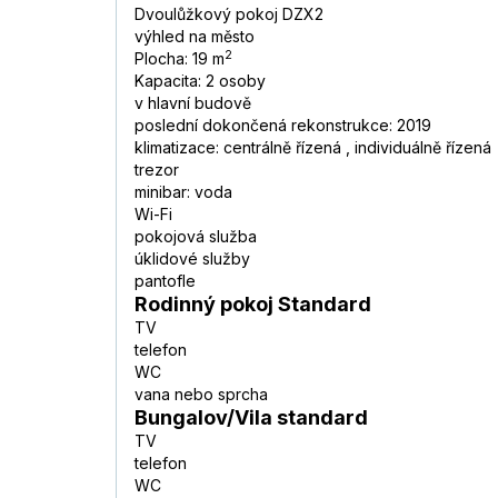
Dvoulůžkový pokoj DZX2
výhled na město
2
Plocha: 19 m
Kapacita: 2 osoby
v hlavní budově
poslední dokončená rekonstrukce: 2019
klimatizace: centrálně řízená , individuálně řízená
trezor
minibar: voda
Wi-Fi
pokojová služba
úklidové služby
pantofle
Rodinný pokoj Standard
TV
telefon
WC
vana nebo sprcha
Bungalov/Vila standard
TV
telefon
WC