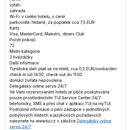
výtah
zahrada
Wi-Fi: v celém hotelu, v ceně
parkoviště: hlídané, za poplatek cca 7,5 EUR
Karty
Visa, MasterCard, Maestro, diners Club
Počet pokojů
72
Místní kategorie
3 hvězdičky
Další informace
Turistická daň: platí se na místě, cca 0,5 EUR/osoba/den
check-in od 14:00, check-out do 11:00.
domácí zvířata nepovolena
Delegátský online servis 24/7
Ve Vámi rezervovaném hotelu je péče poskytována
pouze prostřednictvím TUI Service Center 24/7:
telefonicky, SMS a přes chat v aplikaci TUI na myTUI.
Podrobné informace o péči zástupce v jednotlivých
pobytových místech a jazykových požadavcích
naleznete na www.tui.cz v záložce
Delegátský online
servis 24/7