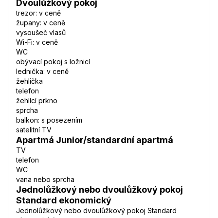
Dvoulůžkový pokoj
trezor: v ceně
župany: v ceně
vysoušeč vlasů
Wi-Fi: v ceně
WC
obývací pokoj s ložnicí
lednička: v ceně
žehlička
telefon
žehlící prkno
sprcha
balkon: s posezením
satelitní TV
Apartmá Junior/standardní apartmá
TV
telefon
WC
vana nebo sprcha
Jednolůžkový nebo dvoulůžkový pokoj
Standard ekonomický
Jednolůžkový nebo dvoulůžkový pokoj Standard