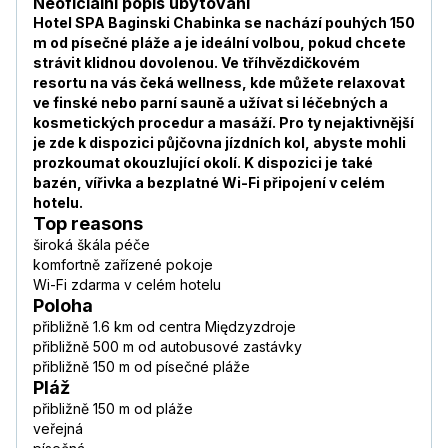
Neoficiální popis ubytování
Hotel SPA Baginski Chabinka se nachází pouhých 150
m od písečné pláže a je ideální volbou, pokud chcete
strávit klidnou dovolenou. Ve tříhvězdičkovém
resortu na vás čeká wellness, kde můžete relaxovat
ve finské nebo parní sauně a užívat si léčebných a
kosmetických procedur a masáží. Pro ty nejaktivnější
je zde k dispozici půjčovna jízdních kol, abyste mohli
prozkoumat okouzlující okolí. K dispozici je také
bazén, vířivka a bezplatné Wi-Fi připojení v celém
hotelu.
Top reasons
široká škála péče
komfortně zařízené pokoje
Wi-Fi zdarma v celém hotelu
Poloha
přibližně 1.6 km od centra Międzyzdroje
přibližně 500 m od autobusové zastávky
přibližně 150 m od písečné pláže
Pláž
přibližně 150 m od pláže
veřejná