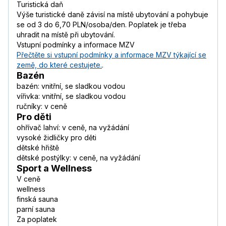
Turistická daň
Výše turistické daně závisí na místě ubytování a pohybuje
se od 3 do 6,70 PLN/osoba/den. Poplatek je třeba
uhradit na místě při ubytování.
Vstupní podmínky a informace MZV
Přečtěte si vstupní podmínky a informace MZV týkající se
země, do které cestujete.
.
Bazén
bazén: vnitřní, se sladkou vodou
vířivka: vnitřní, se sladkou vodou
ručníky: v ceně
Pro děti
ohřívač lahví: v ceně, na vyžádání
vysoké židličky pro děti
dětské hřiště
dětské postýlky: v ceně, na vyžádání
Sport a Wellness
V ceně
wellness
finská sauna
parní sauna
Za poplatek