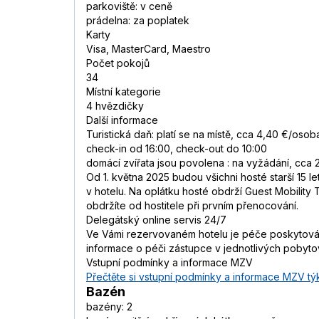
parkoviště: v ceně
prádelna: za poplatek
Karty
Visa, MasterCard, Maestro
Počet pokojů
34
Místní kategorie
4 hvězdičky
Další informace
Turistická daň: platí se na místě, cca 4,40 €/oso
check-in od 16:00, check-out do 10:00
domácí zvířata jsou povolena : na vyžádání, cca
Od 1. května 2025 budou všichni hosté starší 15 l
v hotelu. Na oplátku hosté obdrží Guest Mobility
obdržíte od hostitele při prvním přenocování.
Delegátský online servis 24/7
Ve Vámi rezervovaném hotelu je péče poskytována
informace o péči zástupce v jednotlivých pobyt
Vstupní podmínky a informace MZV
Přečtěte si vstupní podmínky a informace MZV týk
Bazén
bazény: 2