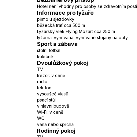
Hotel není vhodný pro osoby se zdravotním post
Informace pro lyžaře
přímo u sjezdovky
běžecká trať cca 500 m
Lyžařský vlek Flying Mozart cca 250 m
lyžárna: vyhřívaná, vyhřívané stojany na boty
Sport a zábava
stolní fotbal
kulečník
Dvoulůžkový pokoj
TV
trezor: v ceně
rádio
telefon
vysoušeč vlasů
psací stůl
v hlavní budově
Wi-Fi: v ceně
WC
vana nebo sprcha
Rodinný pokoj