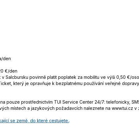
ba/den
 20 €/den
et v Salcbursku povinně platit poplatek za mobilitu ve výši 0,50 €/o
 Ticket, který je opravňuje k bezplatnému používání veřejné dopra
 pouze prostřednictvím TUI Service Center 24/7: telefonicky, SMS
ových místech a jazykových požadavcích naleznete na www.tui.cz v
ající se země, do které cestujete.
.