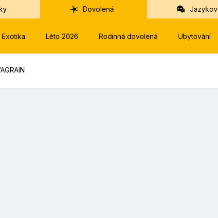
ky
Dovolená
Jazykov
Exotika
Léto 2026
Rodinná dovolená
Ubytování
WAGRAIN