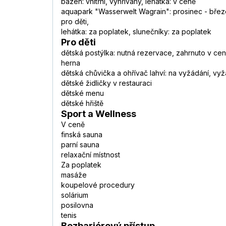
bazén: vnitřní, vyhřívaný, lehátka: v ceně
aquapark "Wasserwelt Wagrain": prosinec - březen
pro děti,
lehátka: za poplatek, slunečníky: za poplatek
Pro děti
dětská postýlka: nutná rezervace, zahrnuto v ce
herna
dětská chůvička a ohřívač lahví: na vyžádání, v
dětské židličky v restauraci
dětské menu
dětské hřiště
Sport a Wellness
V ceně
finská sauna
parní sauna
relaxační místnost
Za poplatek
masáže
koupelové procedury
solárium
posilovna
tenis
Bezbariérový přístup