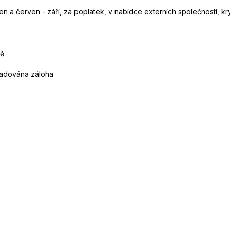
 a červen - září, za poplatek, v nabídce externích společností, kr
ně
yžadována záloha