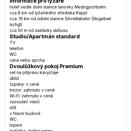
Informace pro lyžaře
hotel vedle dolní stanice lanovky Medrigjochbahn
cca 8 km od lyžařského střediska Kappl
cca. 16 km od údolní stanice Silvrettabahn (Skigebiet
Ischgl)
cca 50 m od zastávky skibusu
Studio/Apartmán standard
TV
telefon
WC
vana nebo sprcha
Dvoulůžkový pokoj Premium
set na přípravu kávy/čaje
úklid
župany: v ceně
trezor: zahrnuto v ceně
Wi-Fi: zahrnuto v ceně
vysoušeč vlasů
stůl
v hlavní budově
WC
topení
žehlička, žehlicí prkno