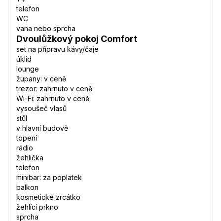
telefon
WC
vana nebo sprcha
Dvoulůžkový pokoj Comfort
set na přípravu kávy/čaje
úklid
lounge
župany: v ceně
trezor: zahrnuto v ceně
Wi-Fi: zahrnuto v ceně
vysoušeč vlasů
stůl
v hlavní budově
topení
rádio
žehlička
telefon
minibar: za poplatek
balkon
kosmetické zrcátko
žehlící prkno
sprcha