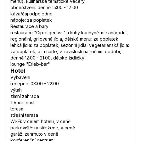
menu), kulinářské tematické večery
občerstvení: denně 15:00 - 17:00
káva/čaj odpoledne
nápoje: za poplatek
Restaurace a bary
restaurace "Gipfelgenuss": druhy kuchyně: mezinárodní,
regionální, grilovaná jídla, dětské menu: za poplatek,
lehká jídla: za poplatek, sezónní jídla, vegetariánská jídla:
za poplatek, a la carte, v závislosti na ročním období,
denně 12:00 - 21:00, dětské židličky
lounge "Erleb-bar"
Hotel
Vybavení
recepce: 08:00 - 22:00
výtah
zimní zahrada
TV místnost
terasa
střešní terasa
Wi-Fi: v celém hotelu, v ceně
parkoviště: nestřežené, v ceně
garáž: zahrnuto v ceně
konferenční centrum