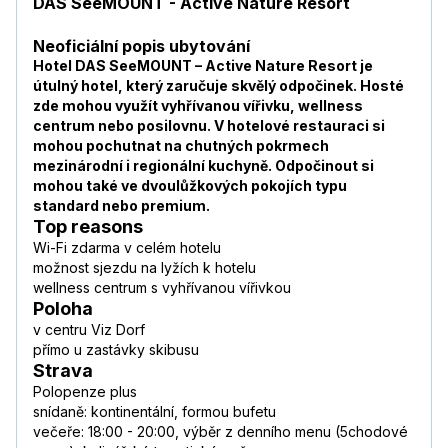
DAS SeeMOUNT - Active Nature Resort
Neoficiální popis ubytování
Hotel DAS SeeMOUNT – Active Nature Resort je
útulný hotel, který zaručuje skvělý odpočinek. Hosté
zde mohou využít vyhřívanou vířivku, wellness
centrum nebo posilovnu. V hotelové restauraci si
mohou pochutnat na chutných pokrmech
mezinárodní i regionální kuchyně. Odpočinout si
mohou také ve dvoulůžkových pokojích typu
standard nebo premium.
Top reasons
Wi-Fi zdarma v celém hotelu
možnost sjezdu na lyžích k hotelu
wellness centrum s vyhřívanou vířivkou
Poloha
v centru Viz Dorf
přímo u zastávky skibusu
Strava
Polopenze plus
snídaně: kontinentální, formou bufetu
večeře: 18:00 - 20:00, výběr z denního menu (5chodové