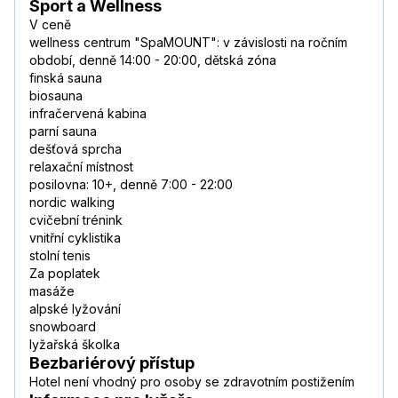
Sport a Wellness
V ceně
wellness centrum "SpaMOUNT": v závislosti na ročním
období, denně 14:00 - 20:00, dětská zóna
finská sauna
biosauna
infračervená kabina
parní sauna
dešťová sprcha
relaxační místnost
posilovna: 10+, denně 7:00 - 22:00
nordic walking
cvičební trénink
vnitřní cyklistika
stolní tenis
Za poplatek
masáže
alpské lyžování
snowboard
lyžařská školka
Bezbariérový přístup
Hotel není vhodný pro osoby se zdravotním postižením