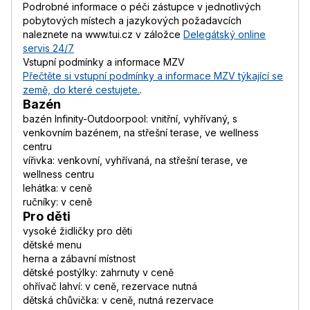
Podrobné informace o péči zástupce v jednotlivých
pobytových místech a jazykových požadavcích
naleznete na www.tui.cz v záložce
Delegátský online
servis 24/7
Vstupní podmínky a informace MZV
Přečtěte si vstupní podmínky a informace MZV týkající se
země, do které cestujete.
.
Bazén
bazén Infinity-Outdoorpool: vnitřní, vyhřívaný, s
venkovním bazénem, na střešní terase, ve wellness
centru
vířivka: venkovní, vyhřívaná, na střešní terase, ve
wellness centru
lehátka: v ceně
ručníky: v ceně
Pro děti
vysoké židličky pro děti
dětské menu
herna a zábavní místnost
dětské postýlky: zahrnuty v ceně
ohřívač lahví: v ceně, rezervace nutná
dětská chůvička: v ceně, nutná rezervace