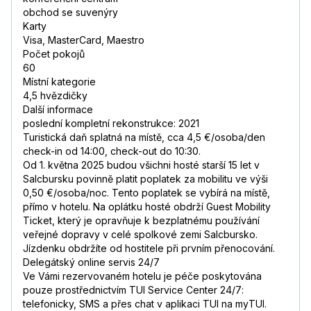
obchod se suvenýry
Karty
Visa, MasterCard, Maestro
Počet pokojů
60
Místní kategorie
4,5 hvězdičky
Další informace
poslední kompletní rekonstrukce: 2021
Turistická daň splatná na místě, cca 4,5 €/osoba/den
check-in od 14:00, check-out do 10:30.
Od 1. května 2025 budou všichni hosté starší 15 let v
Salcbursku povinně platit poplatek za mobilitu ve výši
0,50 €/osoba/noc. Tento poplatek se vybírá na místě,
přímo v hotelu. Na oplátku hosté obdrží Guest Mobility
Ticket, který je opravňuje k bezplatnému používání
veřejné dopravy v celé spolkové zemi Salcbursko.
Jízdenku obdržíte od hostitele při prvním přenocování.
Delegátský online servis 24/7
Ve Vámi rezervovaném hotelu je péče poskytována
pouze prostřednictvím TUI Service Center 24/7:
telefonicky, SMS a přes chat v aplikaci TUI na myTUI.