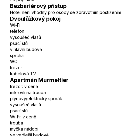
Bezbariérový přístup
Hotel není vhodný pro osoby se zdravotním postižením
Dvoulůžkový pokoj
Wi-Fi
telefon
vysoušeč vlasů
psací stůl
v hlavní budově
sprcha
WC
trezor
kabelová TV
Apartmán Murmeltier
trezor: v ceně
mikrovlnná trouba
plynový/elektrický sporák
vysoušeč vlasů
psací stůl
Wi-Fi: v ceně
trouba
myčka nádobí
ve vedlejší budově