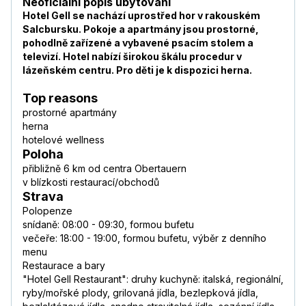
Neoficiální popis ubytování
Hotel Gell se nachází uprostřed hor v rakouském
Salcbursku. Pokoje a apartmány jsou prostorné,
pohodlně zařízené a vybavené psacím stolem a
televizí. Hotel nabízí širokou škálu procedur v
lázeňském centru. Pro děti je k dispozici herna.
Top reasons
prostorné apartmány
herna
hotelové wellness
Poloha
přibližně 6 km od centra Obertauern
v blízkosti restaurací/obchodů
Strava
Polopenze
snídaně: 08:00 - 09:30, formou bufetu
večeře: 18:00 - 19:00, formou bufetu, výběr z denního
menu
Restaurace a bary
"Hotel Gell Restaurant": druhy kuchyně: italská, regionální,
ryby/mořské plody, grilovaná jídla, bezlepková jídla,