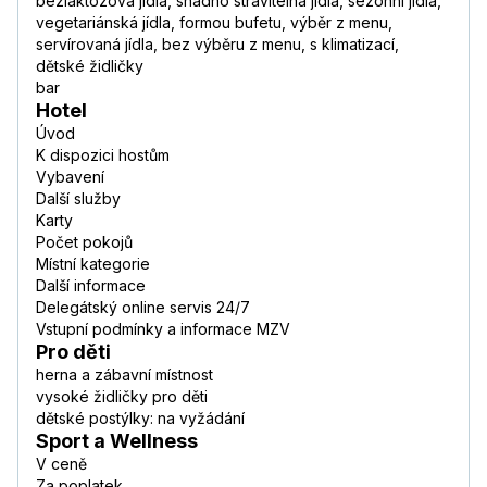
bezlaktózová jídla, snadno stravitelná jídla, sezónní jídla,
vegetariánská jídla, formou bufetu, výběr z menu,
servírovaná jídla, bez výběru z menu, s klimatizací,
dětské židličky
bar
Hotel
Úvod
K dispozici hostům
Vybavení
Další služby
Karty
Počet pokojů
Místní kategorie
Další informace
Delegátský online servis 24/7
Vstupní podmínky a informace MZV
Pro děti
herna a zábavní místnost
vysoké židličky pro děti
dětské postýlky: na vyžádání
Sport a Wellness
V ceně
Za poplatek