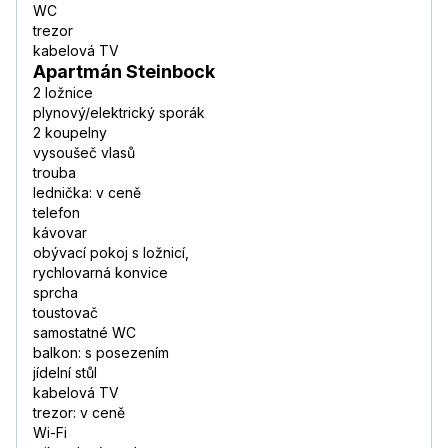
WC
trezor
kabelová TV
Apartmán Steinbock
2 ložnice
plynový/elektrický sporák
2 koupelny
vysoušeč vlasů
trouba
lednička: v ceně
telefon
kávovar
obývací pokoj s ložnicí,
rychlovarná konvice
sprcha
toustovač
samostatné WC
balkon: s posezením
jídelní stůl
kabelová TV
trezor: v ceně
Wi-Fi