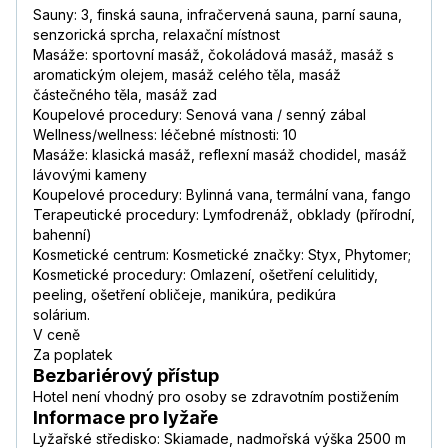
Sauny: 3, finská sauna, infračervená sauna, parní sauna,
senzorická sprcha, relaxační místnost
Masáže: sportovní masáž, čokoládová masáž, masáž s
aromatickým olejem, masáž celého těla, masáž
částečného těla, masáž zad
Koupelové procedury: Senová vana / senný zábal
Wellness/wellness: léčebné místnosti: 10
Masáže: klasická masáž, reflexní masáž chodidel, masáž
lávovými kameny
Koupelové procedury: Bylinná vana, termální vana, fango
Terapeutické procedury: Lymfodrenáž, obklady (přírodní,
bahenní)
Kosmetické centrum: Kosmetické značky: Styx, Phytomer;
Kosmetické procedury: Omlazení, ošetření celulitidy,
peeling, ošetření obličeje, manikúra, pedikúra
solárium.
V ceně
Za poplatek
Bezbariérový přístup
Hotel není vhodný pro osoby se zdravotním postižením
Informace pro lyžaře
Lyžařské středisko: Skiamade, nadmořská výška 2500 m