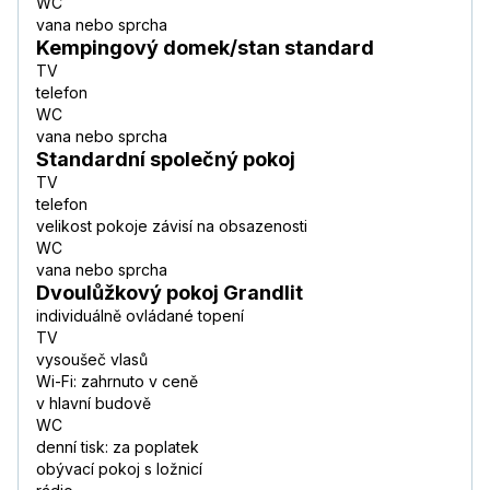
WC
vana nebo sprcha
Kempingový domek/stan standard
TV
telefon
WC
vana nebo sprcha
Standardní společný pokoj
TV
telefon
velikost pokoje závisí na obsazenosti
WC
vana nebo sprcha
Dvoulůžkový pokoj Grandlit
individuálně ovládané topení
TV
vysoušeč vlasů
Wi-Fi: zahrnuto v ceně
v hlavní budově
WC
denní tisk: za poplatek
obývací pokoj s ložnicí