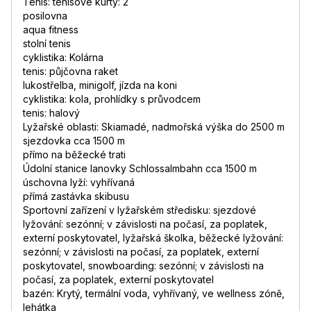
Tenis: tenisové kurty: 2
posilovna
aqua fitness
stolní tenis
cyklistika: Kolárna
tenis: půjčovna raket
lukostřelba, minigolf, jízda na koni
cyklistika: kola, prohlídky s průvodcem
tenis: halový
Lyžařské oblasti: Skiamadé, nadmořská výška do 2500 m
sjezdovka cca 1500 m
přímo na běžecké trati
Údolní stanice lanovky Schlossalmbahn cca 1500 m
úschovna lyží: vyhřívaná
přímá zastávka skibusu
Sportovní zařízení v lyžařském středisku: sjezdové
lyžování: sezónní; v závislosti na počasí, za poplatek,
externí poskytovatel, lyžařská školka, běžecké lyžování:
sezónní; v závislosti na počasí, za poplatek, externí
poskytovatel, snowboarding: sezónní; v závislosti na
počasí, za poplatek, externí poskytovatel
bazén: Krytý, termální voda, vyhřívaný, ve wellness zóně,
lehátka