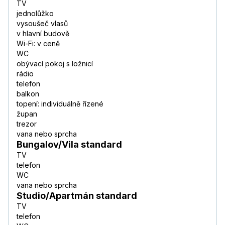
TV
jednolůžko
vysoušeč vlasů
v hlavní budově
Wi-Fi: v ceně
WC
obývací pokoj s ložnicí
rádio
telefon
balkon
topení: individuálně řízené
župan
trezor
vana nebo sprcha
Bungalov/Vila standard
TV
telefon
WC
vana nebo sprcha
Studio/Apartmán standard
TV
telefon