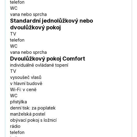
telefon
WC
vana nebo sprcha
Standardní jednolůžkový nebo
dvoulůžkový pokoj
TV
telefon
WC
vana nebo sprcha
Dvoulůžkový pokoj Comfort
individuálně ovládané topení
TV
vysoušeč vlasů
v hlavní budově
Wi-Fi: v ceně
WC
přistýlka
denní tisk: za poplatek
manželská postel
obývací pokoj s ložnicí
rádio
telefon