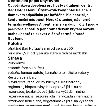
Neoficiální popis ubytování
Odpočinková dovolená pro hosty v útulném centru
Bad Hofgasteinu. Čtyřhvězdičkový hotel Palace je
domovem odpočinku pro každého. K dispozici je
konferenční místnost. Horská stanice, nádherné
termální wellness Alpentherme a nákupní čtvrť jsou v
pěší vzdálenosti. V panoramatickém krytém bazénu
mohou hosté relaxovat v léčivé termální vodě
Gasteinu.
Poloha
přibližně Bad Hofgastein m od centra 500
přibližně 1,5 m od lyžařské stanice Schlossalmbahn
Strava
Polopenze
snídaně: formou bufetu
večeře: formou bufetu, kulinářské tematické večery
Restaurace a bary
hlavní restaurace: druhy kuchyně: mezinárodní,
regionální, biopotraviny, bezlepková jídla: nutná
rezervace, bezlaktózová jídla: na vyžádání nutná,
rezervace nutná, sezónní jídla: na vyžádání není nutná,
rezervace není nutná, vegetariánská jídla: na vyžádání
není nutná, rezervace není nutná, formou bufetu, dětské