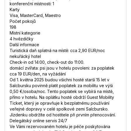
konferenční místnosti: 1
Karty
Visa, MasterCard, Maestro
Počet pokojů
198
Místní kategorie
4 hvězdičky
Další informace
Turistická daň splatná na místě: cca 2,90 EUR/noc
nekuřácký hotel
Check-in od 14:00, check-out do 11:00.
domácí zvířata: psi jsou v hotelu povoleni: za poplatek
cca 19 EUR/den, na vyžádání
Od 1. května 2025 budou všichni hosté starší 15 let v
Salcbursku povinně platit poplatek za mobilitu ve výši
0,50 €/osoba/noc. Tento poplatek se vybírá na místě,
přímo v hotelu. Na oplátku hosté obdrží Guest Mobility
Ticket, který je opravňuje k bezplatnému používání
veřejné dopravy v celé spolkové zemi Salcbursko.
Jízdenku obdržíte od hostitele při prvním přenocování.
Delegátský online servis 24/7
Ve Vámi rezervovaném hotelu je péče poskytována