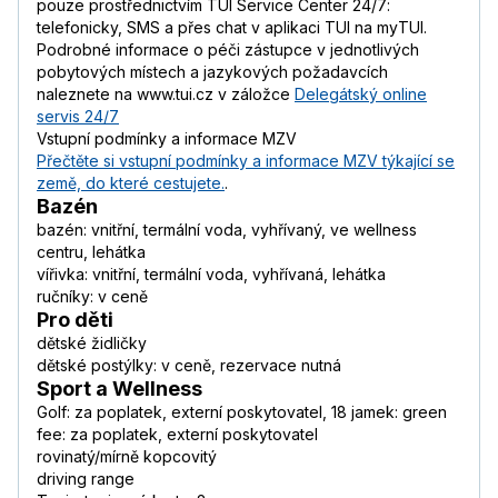
pouze prostřednictvím TUI Service Center 24/7:
telefonicky, SMS a přes chat v aplikaci TUI na myTUI.
Podrobné informace o péči zástupce v jednotlivých
pobytových místech a jazykových požadavcích
naleznete na www.tui.cz v záložce
Delegátský online
servis 24/7
Vstupní podmínky a informace MZV
Přečtěte si vstupní podmínky a informace MZV týkající se
země, do které cestujete.
.
Bazén
bazén: vnitřní, termální voda, vyhřívaný, ve wellness
centru, lehátka
vířivka: vnitřní, termální voda, vyhřívaná, lehátka
ručníky: v ceně
Pro děti
dětské židličky
dětské postýlky: v ceně, rezervace nutná
Sport a Wellness
Golf: za poplatek, externí poskytovatel, 18 jamek: green
fee: za poplatek, externí poskytovatel
rovinatý/mírně kopcovitý
driving range