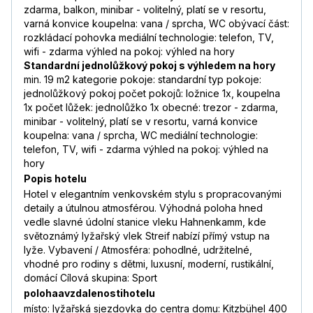
zdarma, balkon, minibar - volitelný, platí se v resortu,
varná konvice koupelna: vana / sprcha, WC obývací část:
rozkládací pohovka mediální technologie: telefon, TV,
wifi - zdarma výhled na pokoj: výhled na hory
Standardní jednolůžkový pokoj s výhledem na hory
min. 19 m2 kategorie pokoje: standardní typ pokoje:
jednolůžkový pokoj počet pokojů: ložnice 1x, koupelna
1x počet lůžek: jednolůžko 1x obecné: trezor - zdarma,
minibar - volitelný, platí se v resortu, varná konvice
koupelna: vana / sprcha, WC mediální technologie:
telefon, TV, wifi - zdarma výhled na pokoj: výhled na
hory
Popis hotelu
Hotel v elegantním venkovském stylu s propracovanými
detaily a útulnou atmosférou. Výhodná poloha hned
vedle slavné údolní stanice vleku Hahnenkamm, kde
světoznámý lyžařský vlek Streif nabízí přímý vstup na
lyže. Vybavení / Atmosféra: pohodlné, udržitelné,
vhodné pro rodiny s dětmi, luxusní, moderní, rustikální,
domácí Cílová skupina: Sport
polohaavzdalenostihotelu
místo: lyžařská sjezdovka do centra domu: Kitzbühel 400