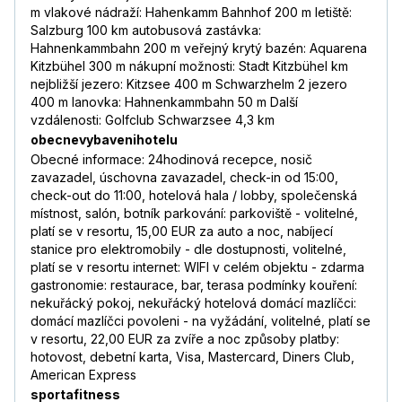
m vlakové nádraží: Hahenkamm Bahnhof 200 m letiště:
Salzburg 100 km autobusová zastávka:
Hahnenkammbahn 200 m veřejný krytý bazén: Aquarena
Kitzbühel 300 m nákupní možnosti: Stadt Kitzbühel km
nejbližší jezero: Kitzsee 400 m Schwarzhelm 2 jezero
400 m lanovka: Hahnenkammbahn 50 m Další
vzdálenosti: Golfclub Schwarzsee 4,3 km
obecnevybavenihotelu
Obecné informace: 24hodinová recepce, nosič
zavazadel, úschovna zavazadel, check-in od 15:00,
check-out do 11:00, hotelová hala / lobby, společenská
místnost, salón, botník parkování: parkoviště - volitelné,
platí se v resortu, 15,00 EUR za auto a noc, nabíjecí
stanice pro elektromobily - dle dostupnosti, volitelné,
platí se v resortu internet: WIFI v celém objektu - zdarma
gastronomie: restaurace, bar, terasa podmínky kouření:
nekuřácký pokoj, nekuřácký hotelová domácí mazlíčci:
domácí mazlíčci povoleni - na vyžádání, volitelné, platí se
v resortu, 22,00 EUR za zvíře a noc způsoby platby:
hotovost, debetní karta, Visa, Mastercard, Diners Club,
American Express
sportafitness