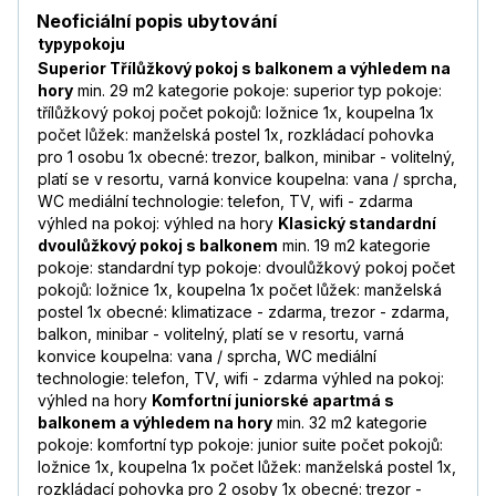
Neoficiální popis ubytování
typypokoju
Superior Třílůžkový pokoj s balkonem a výhledem na
hory
min. 29 m2 kategorie pokoje: superior typ pokoje:
třílůžkový pokoj počet pokojů: ložnice 1x, koupelna 1x
počet lůžek: manželská postel 1x, rozkládací pohovka
pro 1 osobu 1x obecné: trezor, balkon, minibar - volitelný,
platí se v resortu, varná konvice koupelna: vana / sprcha,
WC mediální technologie: telefon, TV, wifi - zdarma
výhled na pokoj: výhled na hory
Klasický standardní
dvoulůžkový pokoj s balkonem
min. 19 m2 kategorie
pokoje: standardní typ pokoje: dvoulůžkový pokoj počet
pokojů: ložnice 1x, koupelna 1x počet lůžek: manželská
postel 1x obecné: klimatizace - zdarma, trezor - zdarma,
balkon, minibar - volitelný, platí se v resortu, varná
konvice koupelna: vana / sprcha, WC mediální
technologie: telefon, TV, wifi - zdarma výhled na pokoj:
výhled na hory
Komfortní juniorské apartmá s
balkonem a výhledem na hory
min. 32 m2 kategorie
pokoje: komfortní typ pokoje: junior suite počet pokojů:
ložnice 1x, koupelna 1x počet lůžek: manželská postel 1x,
rozkládací pohovka pro 2 osoby 1x obecné: trezor -