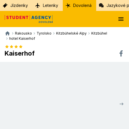
Jízdenky
Letenky
Dovolená
Jazykové p
Rakousko
Tyrolsko
Kitzbühelské Alpy
Kitzbühel
hotel Kaiserhof
Kaiserhof