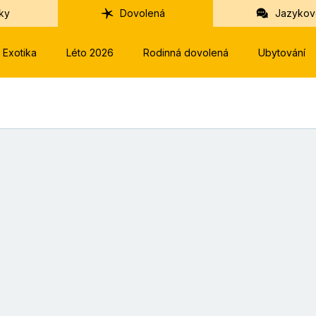
ky
Dovolená
Jazykov
Exotika
Léto 2026
Rodinná dovolená
Ubytování
z