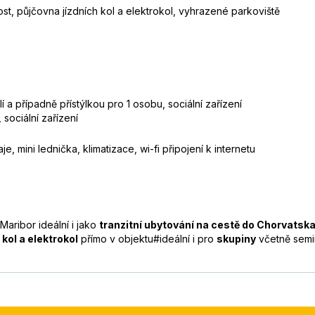
ost, půjčovna jízdních kol a elektrokol, vyhrazené parkoviště
í a případně přístýlkou pro 1 osobu, sociální zařízení
 sociální zařízení
e, mini lednička, klimatizace, wi-fi připojení k internetu
Maribor ideální i jako
tranzitní ubytování na cestě do Chorvatsk
 kol a elektrokol
přímo v objektu#ideální i pro
skupiny
včetně semin