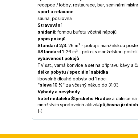
recepce / lobby, restaurace, bar, seminární místn
sport a relaxace
sauna, posilovna
Stravování
snídaně
: formou bufetu včetně nápojů
popis pokojů
Standard 2/3
: 26 m² - pokoj s manželskou postel
#
Standard 1
: 26 m² - pokoj s manželskou postelí,
vybavenost pokojů
TV sat., varná konvice a set na přípravu kávy a čaj
délka pobytu / speciální nabídka
libovolně dlouhé pobyty od 1 noci
"sleva 10 %"
za včasný nákup do 31.03.
Výhody a nevýhody
hotel nedaleko Štýrského Hradce
a dálnice na 
množstvím sportovních aktivit#
půjčovna jízdních
(-)