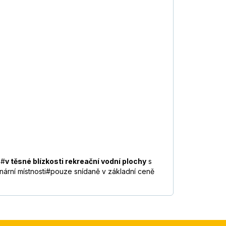
a
#
v těsné blízkosti rekreační vodní plochy
s
ární místnosti#pouze snídaně v základní ceně