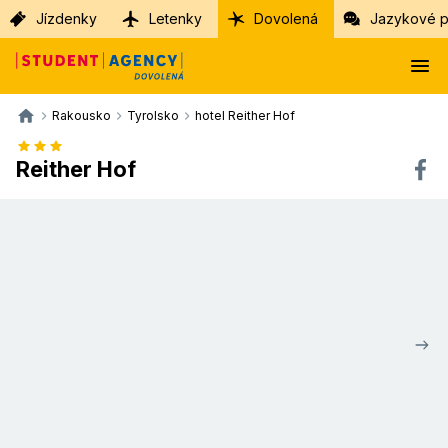
Jízdenky
Letenky
Dovolená
Jazykové p
Rakousko
Tyrolsko
hotel Reither Hof
Reither Hof