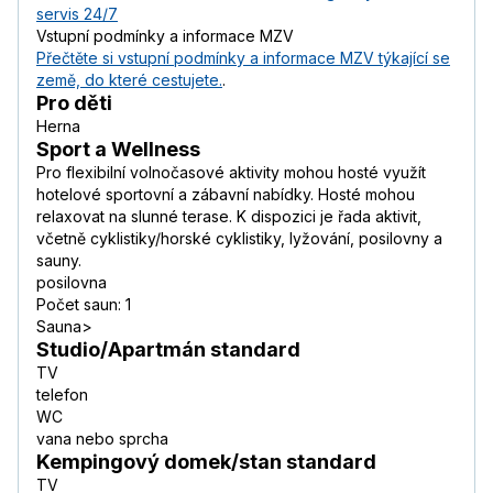
servis 24/7
Vstupní podmínky a informace MZV
Přečtěte si vstupní podmínky a informace MZV týkající se
země, do které cestujete.
.
Pro děti
Herna
Sport a Wellness
Pro flexibilní volnočasové aktivity mohou hosté využít
hotelové sportovní a zábavní nabídky. Hosté mohou
relaxovat na slunné terase. K dispozici je řada aktivit,
včetně cyklistiky/horské cyklistiky, lyžování, posilovny a
sauny.
posilovna
Počet saun: 1
Sauna>
Studio/Apartmán standard
TV
telefon
WC
vana nebo sprcha
Kempingový domek/stan standard
TV