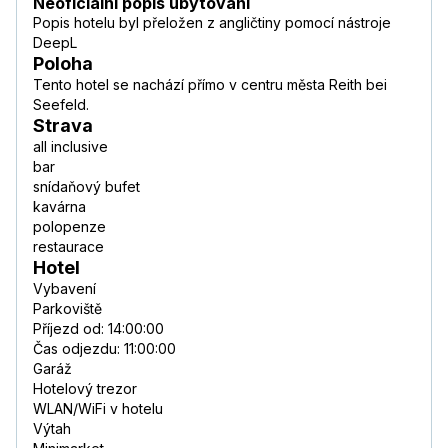
Neoficiální popis ubytování
Popis hotelu byl přeložen z angličtiny pomocí nástroje
DeepL
Poloha
Tento hotel se nachází přímo v centru města Reith bei
Seefeld.
Strava
all inclusive
bar
snídaňový bufet
kavárna
polopenze
restaurace
Hotel
Vybavení
Parkoviště
Příjezd od: 14:00:00
Čas odjezdu: 11:00:00
Garáž
Hotelový trezor
WLAN/WiFi v hotelu
Výtah