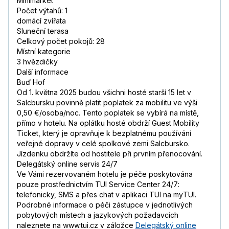
Minimarket
Počet výtahů: 1
domácí zvířata
Sluneční terasa
Celkový počet pokojů: 28
Místní kategorie
3 hvězdičky
Další informace
Buď Hof
Od 1. května 2025 budou všichni hosté starší 15 let v
Salcbursku povinně platit poplatek za mobilitu ve výši
0,50 €/osoba/noc. Tento poplatek se vybírá na místě,
přímo v hotelu. Na oplátku hosté obdrží Guest Mobility
Ticket, který je opravňuje k bezplatnému používání
veřejné dopravy v celé spolkové zemi Salcbursko.
Jízdenku obdržíte od hostitele při prvním přenocování.
Delegátský online servis 24/7
Ve Vámi rezervovaném hotelu je péče poskytována
pouze prostřednictvím TUI Service Center 24/7:
telefonicky, SMS a přes chat v aplikaci TUI na myTUI.
Podrobné informace o péči zástupce v jednotlivých
pobytových místech a jazykových požadavcích
naleznete na www.tui.cz v záložce
Delegátský online