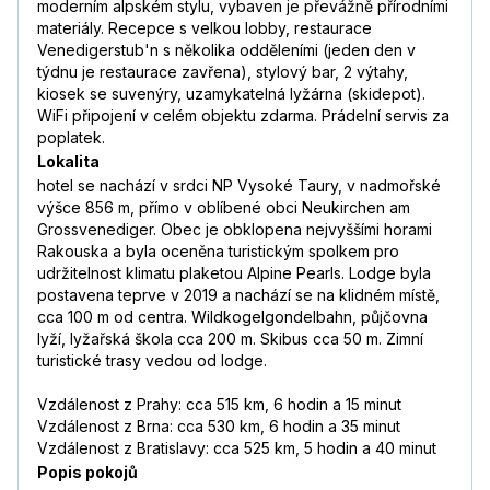
moderním alpském stylu, vybaven je převážně přírodními
materiály. Recepce s velkou lobby, restaurace
Venedigerstub'n s několika odděleními (jeden den v
týdnu je restaurace zavřena), stylový bar, 2 výtahy,
kiosek se suvenýry, uzamykatelná lyžárna (skidepot).
WiFi připojení v celém objektu zdarma. Prádelní servis za
poplatek.
Lokalita
hotel se nachází v srdci NP Vysoké Taury, v nadmořské
výšce 856 m, přímo v oblíbené obci Neukirchen am
Grossvenediger. Obec je obklopena nejvyššími horami
Rakouska a byla oceněna turistickým spolkem pro
udržitelnost klimatu plaketou Alpine Pearls. Lodge byla
postavena teprve v 2019 a nachází se na klidném místě,
cca 100 m od centra. Wildkogelgondelbahn, půjčovna
lyží, lyžařská škola cca 200 m. Skibus cca 50 m. Zimní
turistické trasy vedou od lodge.
Vzdálenost z Prahy: cca 515 km, 6 hodin a 15 minut
Vzdálenost z Brna: cca 530 km, 6 hodin a 35 minut
Vzdálenost z Bratislavy: cca 525 km, 5 hodin a 40 minut
Popis pokojů