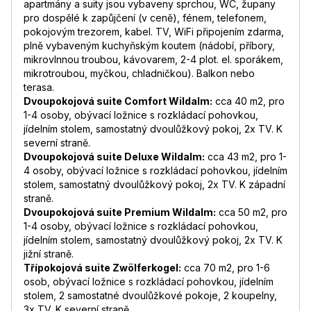
apartmány a suity jsou vybaveny sprchou, WC, župany
pro dospělé k zapůjčení (v ceně), fénem, telefonem,
pokojovým trezorem, kabel. TV, WiFi připojením zdarma,
plně vybaveným kuchyňským koutem (nádobí, příbory,
mikrovlnnou troubou, kávovarem, 2-4 plot. el. sporákem,
mikrotroubou, myčkou, chladničkou). Balkon nebo
terasa.
Dvoupokojová suite Comfort Wildalm:
cca 40 m2, pro
1-4 osoby, obývací ložnice s rozkládací pohovkou,
jídelním stolem, samostatný dvoulůžkový pokoj, 2x TV. K
severní straně.
Dvoupokojová suite Deluxe Wildalm:
cca 43 m2, pro 1-
4 osoby, obývací ložnice s rozkládací pohovkou, jídelním
stolem, samostatný dvoulůžkový pokoj, 2x TV. K západní
straně.
Dvoupokojová suite Premium Wildalm:
cca 50 m2, pro
1-4 osoby, obývací ložnice s rozkládací pohovkou,
jídelním stolem, samostatný dvoulůžkový pokoj, 2x TV. K
jižní straně.
Třípokojová suite Zwölferkogel:
cca 70 m2, pro 1-6
osob, obývací ložnice s rozkládací pohovkou, jídelním
stolem, 2 samostatné dvoulůžkové pokoje, 2 koupelny,
3x TV. K severní straně.