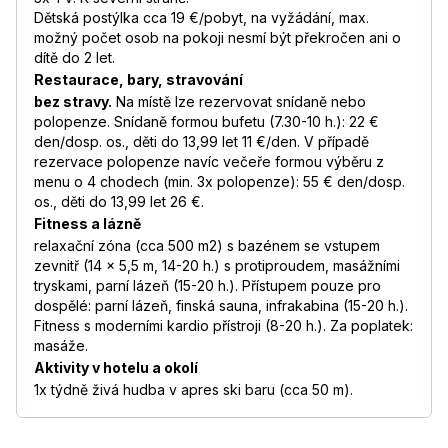
Dětská postýlka cca 19 €/pobyt, na vyžádání, max.
možný počet osob na pokoji nesmí být překročen ani o
dítě do 2 let.
Restaurace, bary, stravování
bez stravy.
Na místě lze rezervovat snídaně nebo
polopenze. Snídaně formou bufetu (7.30-10 h.): 22 €
den/dosp. os., děti do 13,99 let 11 €/den. V případě
rezervace polopenze navíc večeře formou výběru z
menu o 4 chodech (min. 3x polopenze): 55 € den/dosp.
os., děti do 13,99 let 26 €.
Fitness a lázně
relaxační zóna (cca 500 m2) s bazénem se vstupem
zevnitř (14 x 5,5 m, 14-20 h.) s protiproudem, masážními
tryskami, parní lázeň (15-20 h.). Přístupem pouze pro
dospělé: parní lázeň, finská sauna, infrakabina (15-20 h.).
Fitness s moderními kardio přístroji (8-20 h.). Za poplatek:
masáže.
Aktivity v hotelu a okolí
1x týdně živá hudba v apres ski baru (cca 50 m).