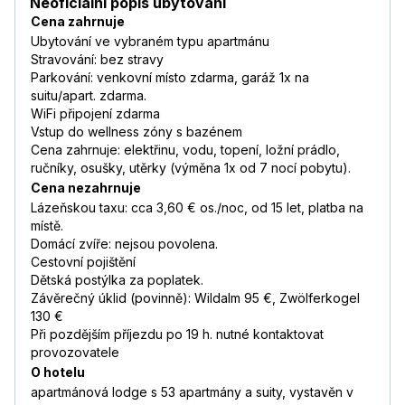
Neoficiální popis ubytování
Cena zahrnuje
Ubytování ve vybraném typu apartmánu
Stravování: bez stravy
Parkování: venkovní místo zdarma, garáž 1x na
suitu/apart. zdarma.
WiFi připojení zdarma
Vstup do wellness zóny s bazénem
Cena zahrnuje: elektřinu, vodu, topení, ložní prádlo,
ručníky, osušky, utěrky (výměna 1x od 7 nocí pobytu).
Cena nezahrnuje
Lázeňskou taxu: cca 3,60 € os./noc, od 15 let, platba na
místě.
Domácí zvíře: nejsou povolena.
Cestovní pojištění
Dětská postýlka za poplatek.
Závěrečný úklid (povinně): Wildalm 95 €, Zwölferkogel
130 €
Při pozdějším příjezdu po 19 h. nutné kontaktovat
provozovatele
O hotelu
apartmánová lodge s 53 apartmány a suity, vystavěn v