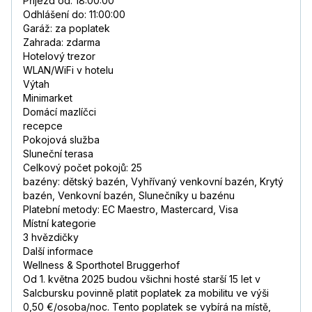
Příjezd od: 18:00:00
Odhlášení do: 11:00:00
Garáž: za poplatek
Zahrada: zdarma
Hotelový trezor
WLAN/WiFi v hotelu
Výtah
Minimarket
Domácí mazlíčci
recepce
Pokojová služba
Sluneční terasa
Celkový počet pokojů: 25
bazény: dětský bazén, Vyhřívaný venkovní bazén, Krytý
bazén, Venkovní bazén, Slunečníky u bazénu
Platební metody: EC Maestro, Mastercard, Visa
Místní kategorie
3 hvězdičky
Další informace
Wellness & Sporthotel Bruggerhof
Od 1. května 2025 budou všichni hosté starší 15 let v
Salcbursku povinně platit poplatek za mobilitu ve výši
0,50 €/osoba/noc. Tento poplatek se vybírá na místě,