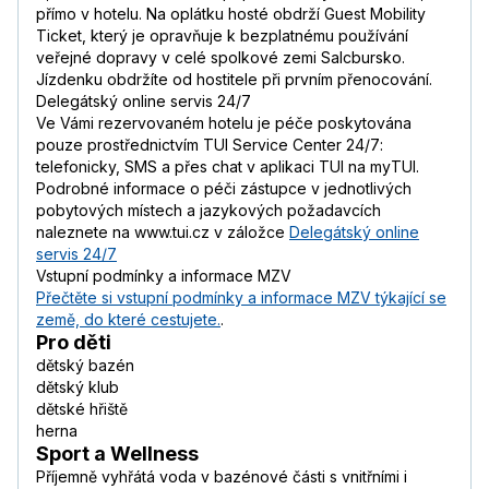
přímo v hotelu. Na oplátku hosté obdrží Guest Mobility
Ticket, který je opravňuje k bezplatnému používání
veřejné dopravy v celé spolkové zemi Salcbursko.
Jízdenku obdržíte od hostitele při prvním přenocování.
Delegátský online servis 24/7
Ve Vámi rezervovaném hotelu je péče poskytována
pouze prostřednictvím TUI Service Center 24/7:
telefonicky, SMS a přes chat v aplikaci TUI na myTUI.
Podrobné informace o péči zástupce v jednotlivých
pobytových místech a jazykových požadavcích
naleznete na www.tui.cz v záložce
Delegátský online
servis 24/7
Vstupní podmínky a informace MZV
Přečtěte si vstupní podmínky a informace MZV týkající se
země, do které cestujete.
.
Pro děti
dětský bazén
dětský klub
dětské hřiště
herna
Sport a Wellness
Příjemně vyhřátá voda v bazénové části s vnitřními i