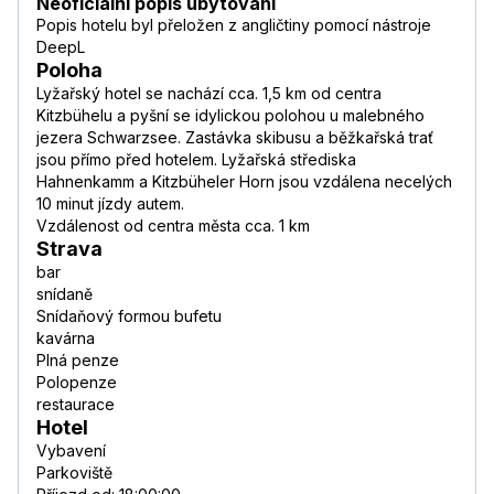
Neoficiální popis ubytování
Popis hotelu byl přeložen z angličtiny pomocí nástroje
DeepL
Poloha
Lyžařský hotel se nachází cca. 1,5 km od centra
Kitzbühelu a pyšní se idylickou polohou u malebného
jezera Schwarzsee. Zastávka skibusu a běžkařská trať
jsou přímo před hotelem. Lyžařská střediska
Hahnenkamm a Kitzbüheler Horn jsou vzdálena necelých
10 minut jízdy autem.
Vzdálenost od centra města cca. 1 km
Strava
bar
snídaně
Snídaňový formou bufetu
kavárna
Plná penze
Polopenze
restaurace
Hotel
Vybavení
Parkoviště