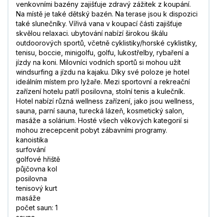
venkovními bazény zajišťuje zdravý zážitek z koupání.
Na místě je také dětský bazén. Na terase jsou k dispozici
také slunečníky. Vířivá vana v koupací části zajišťuje
skvělou relaxaci. ubytování nabízí širokou škálu
outdoorových sportů, včetně cyklistiky/horské cyklistiky,
tenisu, boccie, minigolfu, golfu, lukostřelby, rybaření a
jízdy na koni. Milovníci vodních sportů si mohou užít
windsurfing a jízdu na kajaku. Díky své poloze je hotel
ideálním místem pro lyžaře. Mezi sportovní a rekreační
zařízení hotelu patří posilovna, stolní tenis a kulečník.
Hotel nabízí různá wellness zařízení, jako jsou wellness,
sauna, parní sauna, turecká lázeň, kosmetický salon,
masáže a solárium. Hosté všech věkových kategorií si
mohou zrecepcenit pobyt zábavními programy.
kanoistika
surfování
golfové hřiště
půjčovna kol
posilovna
tenisový kurt
masáže
počet saun: 1