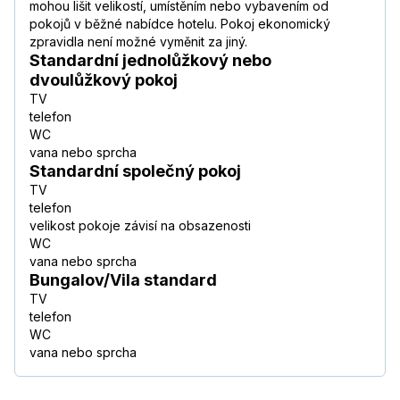
mohou lišit velikostí, umístěním nebo vybavením od
pokojů v běžné nabídce hotelu. Pokoj ekonomický
zpravidla není možné vyměnit za jiný.
Standardní jednolůžkový nebo
dvoulůžkový pokoj
TV
telefon
WC
vana nebo sprcha
Standardní společný pokoj
TV
telefon
velikost pokoje závisí na obsazenosti
WC
vana nebo sprcha
Bungalov/Vila standard
TV
telefon
WC
vana nebo sprcha