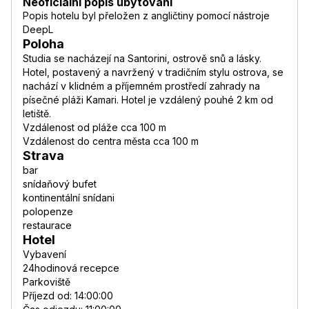
Neoficiální popis ubytování
Popis hotelu byl přeložen z angličtiny pomocí nástroje
DeepL
Poloha
Studia se nacházejí na Santorini, ostrově snů a lásky.
Hotel, postavený a navržený v tradičním stylu ostrova, se
nachází v klidném a příjemném prostředí zahrady na
písečné pláži Kamari. Hotel je vzdálený pouhé 2 km od
letiště.
Vzdálenost od pláže cca 100 m
Vzdálenost do centra města cca 100 m
Strava
bar
snídaňový bufet
kontinentální snídani
polopenze
restaurace
Hotel
Vybavení
24hodinová recepce
Parkoviště
Příjezd od: 14:00:00