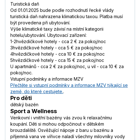
Turistická daň
Od 01.01.2025 bude podle rozhodnutí řecké vlády
turistická daň nahrazena klimatickou taxou. Platba musí
být provedena při ubytování.
Výše klimatické taxy závisí na místní kategorii
hotelu/ubytování. Ubytovací zařízení:
1-2hvězdičkové hotely - cca 2 € za pokoj/noc
3hvězdičkové hotely - cca 5 € za pokoj/noc
4hvězdičkové hotely - cca 10 € za pokoj/noc
5hvězdičkové hotely - cca 15 € za pokoj/noc
U apartmánů - cca 2 € za pokoj/noc, u vil - cca 10 € za
pokoj/noc.
Vstupní podmínky a informace MZV
Přečtěte si vstupní podmínky a informace MZV týkající se
země, do které cestujete.
.
Pro děti
dětský bazén
Sport a Wellness
Venkovní i vnitřní bazény vás zvou k relaxačnímu
koupání. Děti si mohou odpočinout v dětském
brouzdaliště. Osvěžující nápoje z baru u bazénu a
příjemná vana ve vířivce naladí všechny milovníky vody