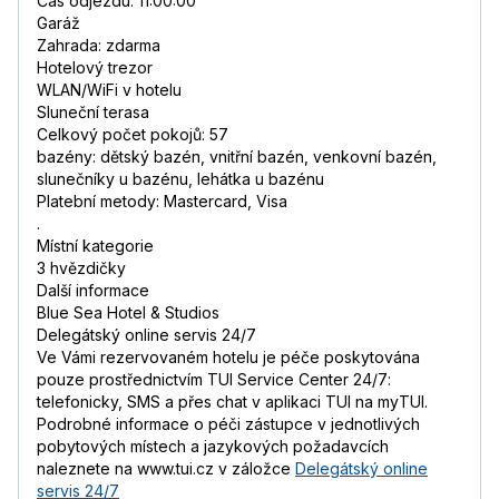
Čas odjezdu: 11:00:00
Garáž
Zahrada: zdarma
Hotelový trezor
WLAN/WiFi v hotelu
Sluneční terasa
Celkový počet pokojů: 57
bazény: dětský bazén, vnitřní bazén, venkovní bazén,
slunečníky u bazénu, lehátka u bazénu
Platební metody: Mastercard, Visa
.
Místní kategorie
3 hvězdičky
Další informace
Blue Sea Hotel & Studios
Delegátský online servis 24/7
Ve Vámi rezervovaném hotelu je péče poskytována
pouze prostřednictvím TUI Service Center 24/7:
telefonicky, SMS a přes chat v aplikaci TUI na myTUI.
Podrobné informace o péči zástupce v jednotlivých
pobytových místech a jazykových požadavcích
naleznete na www.tui.cz v záložce
Delegátský online
servis 24/7