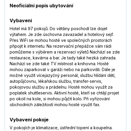
Neoficiální popis ubytování
Vybavení
Hotel má 97 pokojů. Do většiny poschodí lze dojet
výtahem. Je zde úschovna zavazadel a hotelový sejf.
Přes WiFi se mohou hosté ve společných prostorách
připojit k internetu. Na rezervační přepážce vám rádi
pomůžeme s výběrem a rezervací výletů Nachází se zde
restaurace, kavárna a bar. Je tady také hezká zahrada.
Nachází se zde také TV místnost a knihovna. Hosté
mohou zaparkovat v garáži nebo na parkovišti. Dále je
možné využít vícejazyčný personál, službu hlídání dětí,
autopůjčovnu, lékařskou službu, transfer-servis,
pokojovou službu a prádelnu. Hosté mohou využít za
poplatek shuttleservis. Aktivní hosté, kteří se chtějí projet
po okolí na kole, si mohou půjčit kolo. Při vyřizování
obchodních záležitostí mohou hosté využít fax.
Vybavení pokoje
V pokojích je klimatizace, ústřední topení a koupelna.