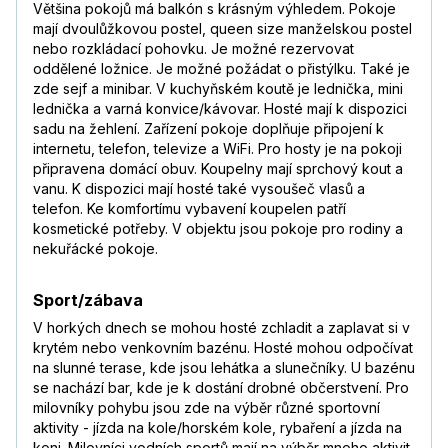
Většina pokojů má balkón s krásným výhledem. Pokoje
mají dvoulůžkovou postel, queen size manželskou postel
nebo rozkládací pohovku. Je možné rezervovat
oddělené ložnice. Je možné požádat o přistýlku. Také je
zde sejf a minibar. V kuchyňském koutě je lednička, mini
lednička a varná konvice/kávovar. Hosté mají k dispozici
sadu na žehlení. Zařízení pokoje doplňuje připojení k
internetu, telefon, televize a WiFi. Pro hosty je na pokoji
připravena domácí obuv. Koupelny mají sprchový kout a
vanu. K dispozici mají hosté také vysoušeč vlasů a
telefon. Ke komfortímu vybavení koupelen patří
kosmetické potřeby. V objektu jsou pokoje pro rodiny a
nekuřácké pokoje.
Sport/zábava
V horkých dnech se mohou hosté zchladit a zaplavat si v
krytém nebo venkovním bazénu. Hosté mohou odpočívat
na slunné terase, kde jsou lehátka a slunečníky. U bazénu
se nachází bar, kde je k dostání drobné občerstvení. Pro
milovníky pohybu jsou zde na výběr různé sportovní
aktivity - jízda na kole/horském kole, rybaření a jízda na
koni. Milovníci vodních sportů mají na výběr mnoho aktivit,