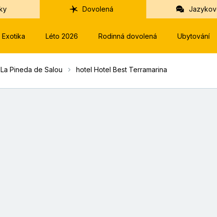
ky
Dovolená
Jazykov
Exotika
Léto 2026
Rodinná dovolená
Ubytování
La Pineda de Salou
hotel Hotel Best Terramarina