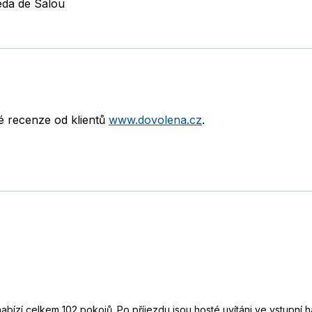
eda de Salou
né recenze od klientů
www.dovolena.cz
.
bízí celkem 102 pokojů. Po příjezdu jsou hosté uvítáni ve vstupní h