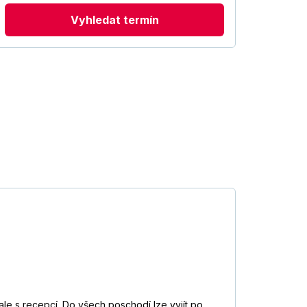
Vyhledat termín
ale s recepcí. Do všech poschodí lze vyjít po