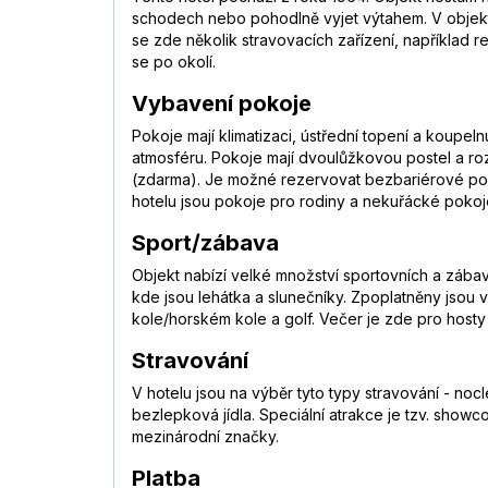
schodech nebo pohodlně vyjet výtahem. V objektu
se zde několik stravovacích zařízení, například r
se po okolí.
Vybavení pokoje
Pokoje mají klimatizaci, ústřední topení a koupe
atmosféru. Pokoje mají dvoulůžkovou postel a rozkl
(zdarma). Je možné rezervovat bezbariérové pok
hotelu jsou pokoje pro rodiny a nekuřácké pokoj
Sport/zábava
Objekt nabízí velké množství sportovních a zába
kde jsou lehátka a slunečníky. Zpoplatněny jsou v
kole/horském kole a golf. Večer je zde pro hosty
Stravování
V hotelu jsou na výběr tyto typy stravování - no
bezlepková jídla. Speciální atrakce je tzv. showc
mezinárodní značky.
Platba