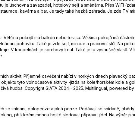
 je úschovna zavazadel, hotelový sejf a směnárna. Přes WiFi (zdarm
estaurace, kavárna a bar. Je tady také hezká zahrada. Je zde TV mís
lnu. Většina pokojů má balkón nebo terasu. Většina pokojů má částe
ádací pohovku. Také je zde sejf, minibar a pracovní stůl. Na pokoji j
oje. V koupelnách je sprchový kout. Také je tu vysoušeč vlasů. V
e.
vních aktivit. Příjemné osvěžení nabízí v horkých dnech plavecký b
 objektu tyto volnočasové aktivity -jízda na kole/horském kole a go
 živá hudba. Copyright GIATA 2004 - 2025. Multilingual, powered by 
cleh se snídaní, polopenze a plná penze. Podávají se snídaně, obědy 
ooking, při kterém mohou hosté sledovat přípravu jídel. Na výběr js