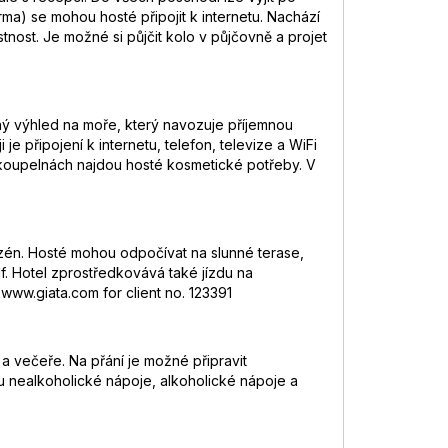
a) se mohou hosté připojit k internetu. Nachází
tnost. Je možné si půjčit kolo v půjčovně a projet
čný výhled na moře, který navozuje příjemnou
e připojení k internetu, telefon, televize a WiFi
 koupelnách najdou hosté kosmetické potřeby. V
azén. Hosté mohou odpočívat na slunné terase,
lf. Hotel zprostředkovává také jízdu na
www.giata.com for client no. 123391
a večeře. Na přání je možné připravit
ou nealkoholické nápoje, alkoholické nápoje a