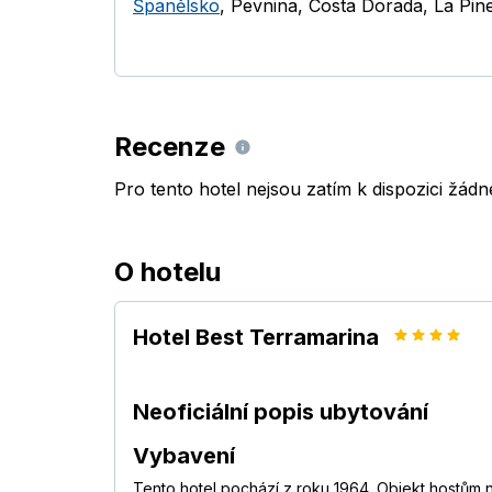
Španělsko
,
Pevnina
,
Costa Dorada
,
La Pin
Recenze
Pro tento hotel nejsou zatím k dispozici žád
O hotelu
Hotel Best Terramarina
Neoficiální popis ubytování
Vybavení
Tento hotel pochází z roku 1964. Objekt hostům na