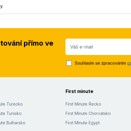
y.
stování přímo ve
Váš e-mail
Souhlasím se zpracováním
o
First minute
nute Turecko
First Minute Řecko
ute Tunisko
First Minute Chorvatsko
ute Bulharsko
First Minute Egypt