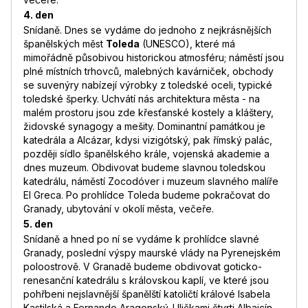
4. den
Snídaně. Dnes se vydáme do jednoho z nejkrásnějších
španělských měst
Toleda
(UNESCO), které má
mimořádně působivou historickou atmosféru; náměstí jsou
plné místních trhovců, malebných kavárniček, obchody
se suvenýry nabízejí výrobky z toledské oceli, typické
toledské šperky. Uchvátí nás architektura města - na
malém prostoru jsou zde křesťanské kostely a kláštery,
židovské synagogy a mešity. Dominantní památkou je
katedrála a Alcázar, kdysi vizigótský, pak římský palác,
později sídlo španělského krále, vojenská akademie a
dnes muzeum. Obdivovat budeme slavnou toledskou
katedrálu, náměstí Zocodóver i muzeum slavného malíře
El Greca. Po prohlídce Toleda budeme pokračovat do
Granady, ubytování v okolí města, večeře.
5. den
Snídaně a hned po ní se vydáme k prohlídce slavné
Granady, poslední výspy maurské vlády na Pyrenejském
poloostrově. V Granadě budeme obdivovat goticko-
renesanční katedrálu s královskou kaplí, ve které jsou
pohřbeni nejslavnější španělští katoličtí králové Isabela
Kastilská a Fernando Aragonský. Uličkami čtvrti Albaicín