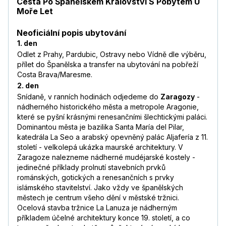
Cesta Po Španělském Království S Pobytem U
Moře Let
Neoficiální popis ubytování
1. den
Odlet z Prahy, Pardubic, Ostravy nebo Vídně dle výběru,
přílet do Španělska a transfer na ubytování na pobřeží
Costa Brava/Maresme.
2. den
Snídaně, v ranních hodinách odjedeme do
Zaragozy
-
nádherného historického města a metropole Aragonie,
které se pyšní krásnými renesančními šlechtickými paláci.
Dominantou města je bazilika Santa María del Pilar,
katedrála La Seo a arabský opevněný palác Aljafería z 11.
století - velkolepá ukázka maurské architektury. V
Zaragoze nalezneme nádherné mudéjarské kostely -
jedinečné příklady prolnutí stavebních prvků
románských, gotických a renesančních s prvky
islámského stavitelství. Jako vždy ve španělských
městech je centrum všeho dění v městské tržnici.
Ocelová stavba tržnice La Lanuza je nádherným
příkladem účelné architektury konce 19. století, a co