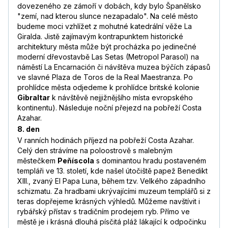
dovezeného ze zámoří v dobách, kdy bylo Španělsko
"zemí, nad kterou slunce nezapadalo". Na celé město
budeme moci vzhlížet z mohutné katedrální věže La
Giralda. Jistě zajímavým kontrapunktem historické
architektury města může být procházka po jedinečné
moderní dřevostavbě Las Setas (Metropol Parasol) na
náměstí La Encarnación či návštěva muzea býčích zápasů
ve slavné Plaza de Toros de la Real Maestranza. Po
prohlídce města odjedeme k prohlídce britské kolonie
Gibraltar
k návštěvě nejjižnějšího místa evropského
kontinentu). Následuje noční přejezd na pobřeží Costa
Azahar.
8. den
V ranních hodinách příjezd na pobřeží Costa Azahar.
Celý den strávíme na poloostrově s malebným
městečkem
Peňíscola
s dominantou hradu postaveném
templáři ve 13. století, kde našel útočiště papež Benedikt
XIII., zvaný El Papa Luna, během tzv. Velkého západního
schizmatu. Za hradbami ukrývajícími muzeum templářů si z
teras dopřejeme krásných výhledů. Můžeme navštívit i
rybářský přístav s tradičním prodejem ryb. Přímo ve
městě je i krásná dlouhá písčitá pláž lákající k odpočinku