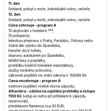
11. den
Snídaně, pobyt u moře, individuální volno, večeře.
12. den
Snídaně, pobyt u moře, individuální volno, večeře.
Cena zahrnuje - program A
13 ubytování v hotelech ***,
13 polopenzí,
leteckou přepravu z Prahy, Pardubic, Ostravy nebo
Vídně dle výběru do Španělska,
transfer do/z hotelu,
dopravu autokarem po Španělsku,
letištní taxy a poplatky,
prohlídku tradiční toledské manufaktury,
služby českého průvodce,
zákonné pojištění ve znění zákona č. 159/99 Sb.
Cena nezahrnuje - program A
cestovní pojištění včetně storna zájezdu,
Alhambra - záloha na zajištění prohlídky a vstupu
1100 Kč
(vstup je nutno při přihlášení k zájezdu
rezervovat),
představení flamenca cca 30 EUR,
předpokládaná částka na další vstupy cca 130 EUR,