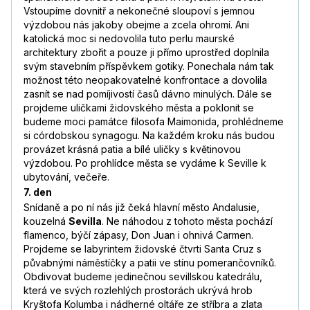
Vstoupíme dovnitř a nekonečné sloupoví s jemnou
výzdobou nás jakoby obejme a zcela ohromí. Ani
katolická moc si nedovolila tuto perlu maurské
architektury zbořit a pouze ji přímo uprostřed doplnila
svým stavebním příspěvkem gotiky. Ponechala nám tak
možnost této neopakovatelné konfrontace a dovolila
zasnít se nad pomíjivostí časů dávno minulých. Dále se
projdeme uličkami židovského města a poklonit se
budeme moci památce filosofa Maimonida, prohlédneme
si córdobskou synagogu. Na každém kroku nás budou
provázet krásná patia a bílé uličky s květinovou
výzdobou. Po prohlídce města se vydáme k Seville k
ubytování, večeře.
7. den
Snídaně a po ní nás již čeká hlavní město Andalusie,
kouzelná
Sevilla
. Ne náhodou z tohoto města pochází
flamenco, býčí zápasy, Don Juan i ohnivá Carmen.
Projdeme se labyrintem židovské čtvrti Santa Cruz s
půvabnými náměstíčky a patii ve stínu pomerančovníků.
Obdivovat budeme jedinečnou sevillskou katedrálu,
která ve svých rozlehlých prostorách ukrývá hrob
Kryštofa Kolumba i nádherné oltáře ze stříbra a zlata