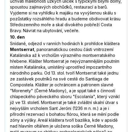
uchvátí malebností úzkých uliček s typickými bílými domy,
spoustou zajímavých obchůdků, restaurací a barů.
Vyjdeme si na vyhlídku k majáku na vyvýšenou skálu s
pozůstatky rozsáhlého hradu a budeme obdivovat krásu
Středozemního moře a skal divokého pobřeží Costa
Bravy. Návrat na ubytování, večeře.
10. den
Snídaně, odjezd v ranních hodinách k prohlídce kláštera
Montserrat
, panoramatickou cestou části vnitrozemí
Katalánska až k vrcholům výrazného montserratského
hřebene. Klášter Montserrat je nejvýznamnějším poutním
místem Katalánska, umístěný uprostřed impozantního
národního parku. Od 13. stol. tvoří Montserrat také jednu
ze zastávek poutníků na své cestě do Santiaga de
Compostela. Klášter je ochráncem a patronem slavné
"Morenety" (Černé Madony), a je spjat také s činností
chlapeckého pěveckého sboru "Escolanía", který vznikl
již ve 13. století. Montserrat je také zvláštní skalní útvar s
nejvyšším vrcholem Sant Jeróni (1236 m n. m.) a je i
přírodní rezervací s bohatou flórou, která se mění podle
zóny a výšky. Areál kláštera tvoří bazilika, kde v apsidě
nad hlavním oltářem je uložena soška Černé Madony,
malé muzeum se sbírkou archeologických nálezů ze