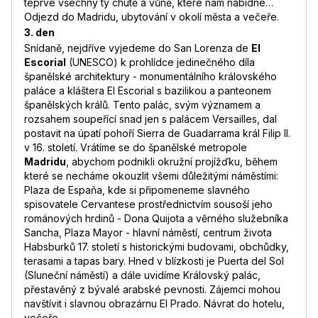
teprve všechny ty chutě a vůně, které nám nabídne…
Odjezd do Madridu, ubytování v okolí města a večeře.
3. den
Snídaně, nejdříve vyjedeme do San Lorenza de
El
Escorial
(UNESCO) k prohlídce jedinečného díla
španělské architektury - monumentálního královského
paláce a kláštera El Escorial s bazilikou a panteonem
španělských králů. Tento palác, svým významem a
rozsahem soupeřící snad jen s palácem Versailles, dal
postavit na úpatí pohoří Sierra de Guadarrama král Filip II.
v 16. století. Vrátíme se do španělské metropole
Madridu
, abychom podnikli okružní projížďku, během
které se necháme okouzlit všemi důležitými náměstími:
Plaza de Espaňa, kde si připomeneme slavného
spisovatele Cervantese prostřednictvím sousoší jeho
románových hrdinů - Dona Quijota a věrného služebníka
Sancha, Plaza Mayor - hlavní náměstí, centrum života
Habsburků 17. století s historickými budovami, obchůdky,
terasami a tapas bary. Hned v blízkosti je Puerta del Sol
(Sluneční náměstí) a dále uvidíme Královský palác,
přestavěný z bývalé arabské pevnosti. Zájemci mohou
navštívit i slavnou obrazárnu El Prado. Návrat do hotelu,
večeře.