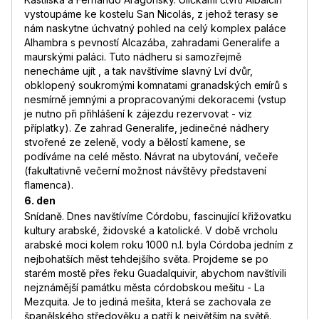
vystoupáme ke kostelu San Nicolás, z jehož terasy se
nám naskytne úchvatný pohled na celý komplex paláce
Alhambra s pevností Alcazába, zahradami Generalife a
maurskými paláci. Tuto nádheru si samozřejmě
nenecháme ujít , a tak navštívíme slavný Lví dvůr,
obklopený soukromými komnatami granadských emírů s
nesmírně jemnými a propracovanými dekoracemi (vstup
je nutno při přihlášení k zájezdu rezervovat - viz
příplatky). Ze zahrad Generalife, jedinečné nádhery
stvořené ze zeleně, vody a bělostí kamene, se
podíváme na celé město. Návrat na ubytování, večeře
(fakultativně večerní možnost návštěvy představení
flamenca).
6. den
Snídaně. Dnes navštívíme Córdobu, fascinující křižovatku
kultury arabské, židovské a katolické. V době vrcholu
arabské moci kolem roku 1000 n.l. byla Córdoba jedním z
nejbohatších měst tehdejšího světa. Projdeme se po
starém mostě přes řeku Guadalquivir, abychom navštívili
nejznámější památku města córdobskou mešitu - La
Mezquita. Je to jediná mešita, která se zachovala ze
španělského středověku a patří k největším na světě.