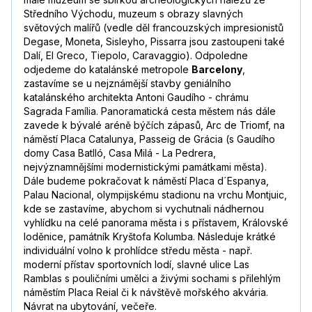
Středního Východu, muzeum s obrazy slavných
světových malířů (vedle děl francouzských impresionistů
Degase, Moneta, Sisleyho, Pissarra jsou zastoupeni také
Dalí, El Greco, Tiepolo, Caravaggio). Odpoledne
odjedeme do katalánské metropole
Barcelony
,
zastavíme se u nejznámější stavby geniálního
katalánského architekta Antoni Gaudího - chrámu
Sagrada Família. Panoramatická cesta městem nás dále
zavede k bývalé aréně býčích zápasů, Arc de Triomf, na
náměstí Placa Catalunya, Passeig de Grácia (s Gaudího
domy Casa Batlló, Casa Milá - La Pedrera,
nejvýznamnějšími modernistickými památkami města).
Dále budeme pokračovat k náměstí Placa d´Espanya,
Palau Nacional, olympijskému stadionu na vrchu Montjuic,
kde se zastavíme, abychom si vychutnali nádhernou
vyhlídku na celé panorama města i s přístavem, Královské
loděnice, památník Kryštofa Kolumba. Následuje krátké
individuální volno k prohlídce středu města - např.
moderní přístav sportovních lodí, slavné ulice Las
Ramblas s pouličními umělci a živými sochami s přilehlým
náměstím Placa Reial či k návštěvě mořského akvária.
Návrat na ubytování, večeře.