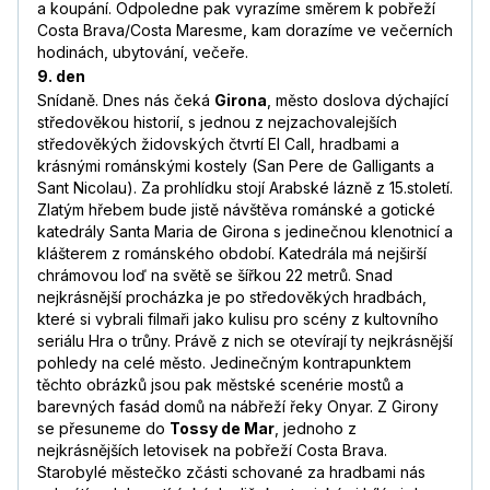
a koupání. Odpoledne pak vyrazíme směrem k pobřeží
Costa Brava/Costa Maresme, kam dorazíme ve večerních
hodinách, ubytování, večeře.
9. den
Snídaně. Dnes nás čeká
Girona
, město doslova dýchající
středověkou historií, s jednou z nejzachovalejších
středověkých židovských čtvrtí El Call, hradbami a
krásnými románskými kostely (San Pere de Galligants a
Sant Nicolau). Za prohlídku stojí Arabské lázně z 15.století.
Zlatým hřebem bude jistě návštěva románské a gotické
katedrály Santa Maria de Girona s jedinečnou klenotnicí a
klášterem z románského období. Katedrála má nejširší
chrámovou loď na světě se šířkou 22 metrů. Snad
nejkrásnější procházka je po středověkých hradbách,
které si vybrali filmaři jako kulisu pro scény z kultovního
seriálu Hra o trůny. Právě z nich se otevírají ty nejkrásnější
pohledy na celé město. Jedinečným kontrapunktem
těchto obrázků jsou pak městské scenérie mostů a
barevných fasád domů na nábřeží řeky Onyar. Z Girony
se přesuneme do
Tossy de Mar
, jednoho z
nejkrásnějších letovisek na pobřeží Costa Brava.
Starobylé městečko zčásti schované za hradbami nás