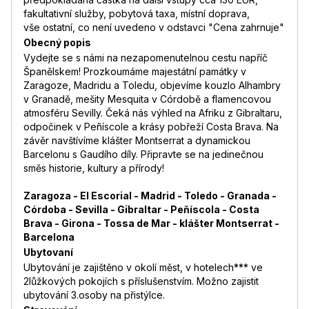
fakultativní služby, pobytová taxa, místní doprava,
vše ostatní, co není uvedeno v odstavci "Cena zahrnuje"
Obecný popis
Vydejte se s námi na nezapomenutelnou cestu napříč
Španělskem! Prozkoumáme majestátní památky v
Zaragoze, Madridu a Toledu, objevíme kouzlo Alhambry
v Granadě, mešity Mesquita v Córdobě a flamencovou
atmosféru Sevilly. Čeká nás výhled na Afriku z Gibraltaru,
odpočinek v Peñíscole a krásy pobřeží Costa Brava. Na
závěr navštívíme klášter Montserrat a dynamickou
Barcelonu s Gaudího díly. Připravte se na jedinečnou
směs historie, kultury a přírody!
Zaragoza - El Escorial - Madrid - Toledo - Granada -
Córdoba - Sevilla - Gibraltar - Peňíscola - Costa
Brava - Girona - Tossa de Mar - klášter Montserrat -
Barcelona
Ubytovaní
Ubytování je zajištěno v okolí měst, v hotelech*** ve
2lůžkových pokojích s příslušenstvím. Možno zajistit
ubytování 3.osoby na přistýlce.