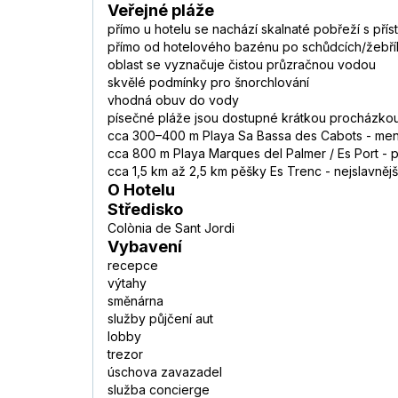
Veřejné pláže
přímo u hotelu se nachází skalnaté pobřeží s př
přímo od hotelového bazénu po schůdcích/žebří
oblast se vyznačuje čistou průzračnou vodou
skvělé podmínky pro šnorchlování
vhodná obuv do vody
písečné pláže jsou dostupné krátkou procházko
cca 300–400 m Playa Sa Bassa des Cabots - men
cca 800 m Playa Marques del Palmer / Es Port - 
cca 1,5 km až 2,5 km pěšky Es Trenc - nejslavnějš
O Hotelu
Středisko
Colònia de Sant Jordi
Vybavení
recepce
výtahy
směnárna
služby půjčení aut
lobby
trezor
úschova zavazadel
služba concierge