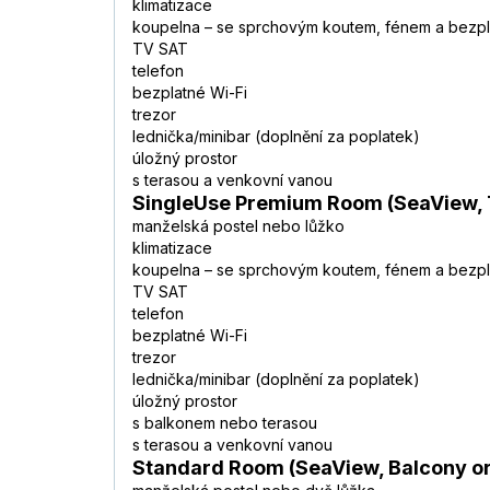
klimatizace
koupelna – se sprchovým koutem, fénem a bezpla
TV SAT
telefon
bezplatné Wi-Fi
trezor
lednička/minibar (doplnění za poplatek)
úložný prostor
s terasou a venkovní vanou
SingleUse Premium Room (SeaView, 
manželská postel nebo lůžko
klimatizace
koupelna – se sprchovým koutem, fénem a bezpla
TV SAT
telefon
bezplatné Wi-Fi
trezor
lednička/minibar (doplnění za poplatek)
úložný prostor
s balkonem nebo terasou
s terasou a venkovní vanou
Standard Room (SeaView, Balcony or