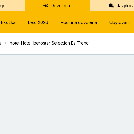
ky
Dovolená
Jazykov
Exotika
Léto 2026
Rodinná dovolená
Ubytování
a
hotel Hotel Iberostar Selection Es Trenc