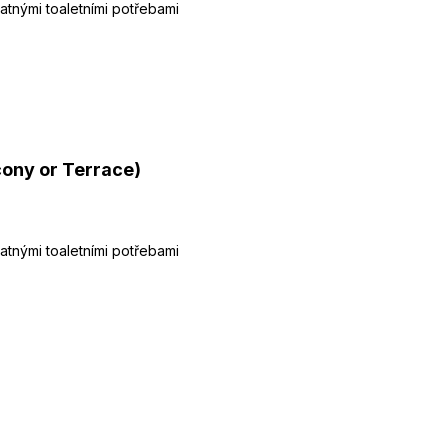
tnými toaletními potřebami
cony or Terrace)
tnými toaletními potřebami