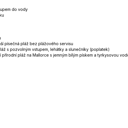
ístupem do vody
ku
u
ší písečná pláž bez plážového servisu
pláž s pozvolným vstupem, lehátky a slunečníky (poplatek)
í přírodní pláž na Mallorce s jemným bílým pískem a tyrkysovou vodo