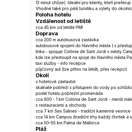
12 minut chůze). Ideální pro klienty, kteří prefer
Vhodné také pro pěší turistiku a výlety do okolní
Poloha hotelu
Vzdálenost od letiště
cca 45 km od letiště PMI
Doprava
cca 200 m autobusová zastávka
autobusové spojení do hlavního města ( s přest
linka - spojuje Colònia de Sant Jordi s městy Ca
kde lze přestoupit na spoje do hlavního města P
taxi služby - info recepce
půjčovny aut (lze přímo na letišti, přes recepci)
Okolí
v hotelové zástavbě
skalnaté pobřeží s přístupem do vody po schůdc
podél hotelu pobřežní promenáda
cca 600 - 1 km Colònia de Sant Jordi - menší male
s restauracemi a obchody
cca 7 km Ses Salines - tradiční kamenná vesnice 
cca 14 km Campos (tradiční trhy každý čtvrtek a 
cca 50–55 km Palma de Mallorca
Pláž