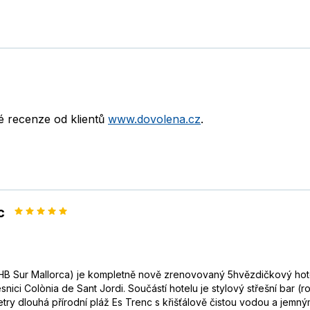
né recenze od klientů
www.dovolena.cz
.
c
THB Sur Mallorca) je kompletně nově zrenovovaný 5hvězdičkový hote
nici Colònia de Sant Jordi. Součástí hotelu je stylový střešní bar (
etry dlouhá přírodní pláž Es Trenc s křišťálově čistou vodou a jemn