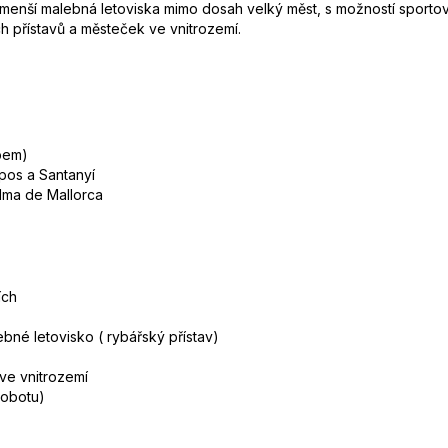
ují menší malebná letoviska mimo dosah velký měst, s možností sportovn
ch přístavů a městeček ve vnitrozemí.
upem)
mpos a Santanyí
alma de Mallorca
ích
bné letovisko ( rybářský přístav)
ve vnitrozemí
sobotu)