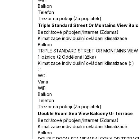
Balkon
Telefon
Trezor na pokoji (Za poplatek)
Triple Standard Street Or Montains View Bal
Bezdrátové připojení/internet (Zdarma)
Klimatizace individuální ovládání klimatizace
Balkon
TRIPLE STANDARD STREET OR MONTAINS VIEW
1 ložnice (2 Oddělená lůžka)
Klimatizace individuální ovládání klimatizace (: )
: 1
WC
Vana
WiFi
Balkon
Telefon
Trezor na pokoji (Za poplatek)
Double Room Sea View Balcony Or Terrace
Bezdrátové připojení/internet (Zdarma)
Klimatizace individuální ovládání klimatizace
Balkon
DOUBLE ROOM SEA VIEW BALCONY OR TERRAC