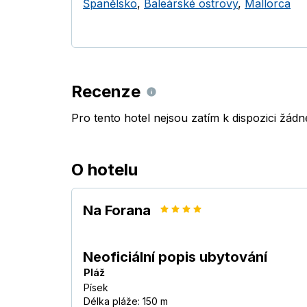
Španělsko
,
Baleárské ostrovy
,
Mallorca
Recenze
Pro tento hotel nejsou zatím k dispozici žád
O hotelu
Na Forana
Neoficiální popis ubytování
Pláž
Písek
Délka pláže: 150 m