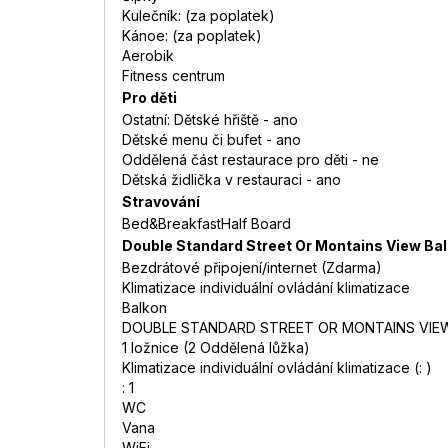
Kulečník: (za poplatek)
Kánoe: (za poplatek)
Aerobik
Fitness centrum
Pro děti
Ostatní: Dětské hřiště - ano
Dětské menu či bufet - ano
Oddělená část restaurace pro děti - ne
Dětská židlička v restauraci - ano
Stravování
Bed&BreakfastHalf Board
Double Standard Street Or Montains View Ba
Bezdrátové připojení/internet (Zdarma)
Klimatizace individuální ovládání klimatizace
Balkon
DOUBLE STANDARD STREET OR MONTAINS VIE
1 ložnice (2 Oddělená lůžka)
Klimatizace individuální ovládání klimatizace (: )
: 1
WC
Vana
WiFi