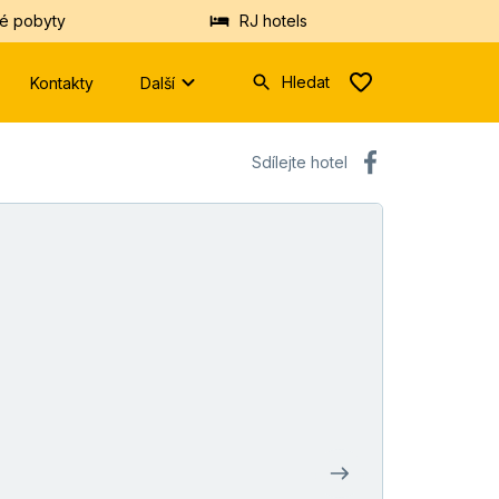
é pobyty
RJ hotels
Hledat
Kontakty
Další
Zadejte
Sdílejte hotel
prosím
minimálně
tři
znaky.
Vyhledáme
Vám
hotely
nebo
destinace
z
databáze.