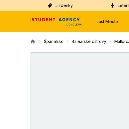
Jízdenky
Leten
Last Minute
Španělsko
Baleárské ostrovy
Mallorc