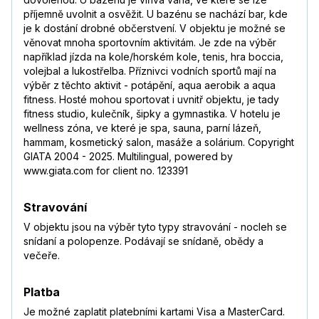
příjemně uvolnit a osvěžit. U bazénu se nachází bar, kde
je k dostání drobné občerstvení. V objektu je možné se
věnovat mnoha sportovním aktivitám. Je zde na výběr
například jízda na kole/horském kole, tenis, hra boccia,
volejbal a lukostřelba. Příznivci vodních sportů mají na
výběr z těchto aktivit - potápění, aqua aerobik a aqua
fitness. Hosté mohou sportovat i uvnitř objektu, je tady
fitness studio, kulečník, šipky a gymnastika. V hotelu je
wellness zóna, ve které je spa, sauna, parní lázeň,
hammam, kosmetický salon, masáže a solárium. Copyright
GIATA 2004 - 2025. Multilingual, powered by
www.giata.com for client no. 123391
Stravování
V objektu jsou na výběr tyto typy stravování - nocleh se
snídaní a polopenze. Podávají se snídaně, obědy a
večeře.
Platba
Je možné zaplatit platebními kartami Visa a MasterCard.