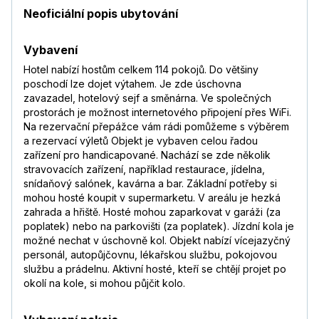
Neoficiální popis ubytování
Vybavení
Hotel nabízí hostům celkem 114 pokojů. Do většiny
poschodí lze dojet výtahem. Je zde úschovna
zavazadel, hotelový sejf a směnárna. Ve společných
prostorách je možnost internetového připojení přes WiFi.
Na rezervační přepážce vám rádi pomůžeme s výběrem
a rezervací výletů Objekt je vybaven celou řadou
zařízení pro handicapované. Nachází se zde několik
stravovacích zařízení, například restaurace, jídelna,
snídaňový salónek, kavárna a bar. Základní potřeby si
mohou hosté koupit v supermarketu. V areálu je hezká
zahrada a hřiště. Hosté mohou zaparkovat v garáži (za
poplatek) nebo na parkovišti (za poplatek). Jízdní kola je
možné nechat v úschovně kol. Objekt nabízí vícejazyčný
personál, autopůjčovnu, lékařskou službu, pokojovou
službu a prádelnu. Aktivní hosté, kteří se chtějí projet po
okolí na kole, si mohou půjčit kolo.