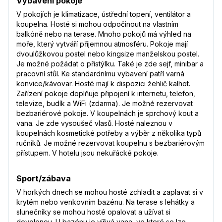
Vybavení pokoje
V pokojích je klimatizace, ústřední topení, ventilátor a
koupelna. Hosté si mohou odpočinout na vlastním
balkóně nebo na terase. Mnoho pokojů má výhled na
moře, který vytváří příjemnou atmosféru. Pokoje mají
dvoulůžkovou postel nebo kingsize manželskou postel.
Je možné požádat o přistýlku. Také je zde sejf, minibar a
pracovní stůl. Ke standardnímu vybavení patří varná
konvice/kávovar. Hosté mají k dispozici žehlič kalhot.
Zařízení pokoje doplňuje připojení k internetu, telefon,
televize, budík a WiFi (zdarma). Je možné rezervovat
bezbariérové pokoje. V koupelnách je sprchový kout a
vana. Je zde vysoušeč vlasů. Hosté naleznou v
koupelnách kosmetické potřeby a výběr z několika typů
ručníků. Je možné rezervovat koupelnu s bezbariérovým
přístupem. V hotelu jsou nekuřácké pokoje.
Sport/zábava
V horkých dnech se mohou hosté zchladit a zaplavat si v
krytém nebo venkovním bazénu. Na terase s lehátky a
slunečníky se mohou hosté opalovat a užívat si
dovolenou. U bazénu je vířivá vana, ve které se lze