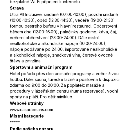
bezplatné Wi-Fi připojení k internetu.
Strava
Ultra All Inclusive: snídaně (07:00-10:00), pozdní snídaně
(10:00-10:30), oběd (12:30-14:30), večeře (19:00-21:30)
formou pestrého bufetu v hlavní restauraci. Občerstvení
během dne (12:00-16:00), palačinky gozleme, káva, čaj,
večerní občerstvení (23:00-24:00). Dále místní
nealkoholické a alkoholické nápoje (10:00-24:00),
nápoje podávané po 24:00, importované nealkoholické
a alkoholické nápoje, značková vína, čerstvé ovocné
šťávy a zmrzlina.
Sportovní a animační program
Hotel pořádá přes den animační programy a večer živou
hudbu. Dále: sauna, turecké lázně a posilovna k dispozici
zdarma od 9:00 do 20:00. Za poplatek: masáže a
procedury v lázeňském centru (nutná rezervace), vodní
sporty na pláži. Pro děti: miniklub.
Webové stránky
www.casademaris.com
Místní kategorie
*****
Podle našeho názoru