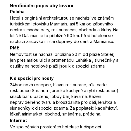
Neoficiální popis ubytování
Poloha
Hotel s originální architekturou se nachází ve známém
turistickém letovisku Marmaris, asi 5 km od zábavního
centra s mnoha bary, restauracemi, obchody a kluby. Na
letiště Dalaman je to přibližně 90 km. Před hotelem se
nachází zastávka místní dopravy do centra Marmarisu.
Pláž
Nemovitost se nachází přibližně 20 m od pláže Siteler,
jen přes malou ulici a promenádu. Lehátka , slunečníky a
osušky na hotelové pláži jsou k dispozici zdarma.
.
K dispozici pro hosty
24hodinová recepce, hlavní restaurace, a'la carte
restaurace Saranda (turecká kuchyně a rybí restaurace),
snack bar u bazénu, lobby bar, kavárna. Bazén
nepravidelného tvaru a brouzdaliště pro děti, lehátka a
slunečníky k dispozici zdarma. Za poplatek: kadeřnictví,
lékař, minimarket, obchod, směnárna, prádelna.
Internet
Ve společných prostorách hotelu je k dispozici